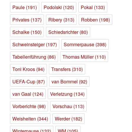
Paule
(191)
Podolski
(120)
Pokal
(133)
Privates
(137)
Ribery
(313)
Robben
(198)
Schalke
(150)
Schiedsrichter
(80)
Schweinsteiger
(197)
Sommerpause
(398)
Tabellenführung
(86)
Thomas Müller
(110)
Toni Kroos
(94)
Transfers
(310)
UEFA-Cup
(87)
van Bommel
(92)
van Gaal
(124)
Verletzung
(134)
Vorberichte
(98)
Vorschau
(113)
Weisheiten
(344)
Werder
(182)
Winterpause
(132)
WM
(105)