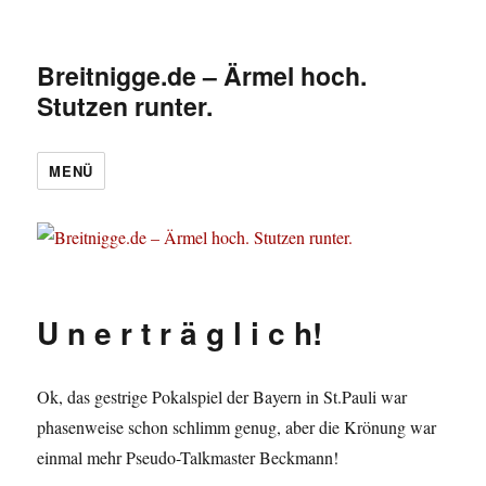
Breitnigge.de – Ärmel hoch.
Stutzen runter.
MENÜ
U n e r t r ä g l i c h!
Ok, das gestrige Pokalspiel der Bayern in St.Pauli war
phasenweise schon schlimm genug, aber die Krönung war
einmal mehr Pseudo-Talkmaster Beckmann!