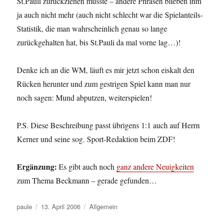
St.Pauli zurückziehen musste – andere Phrasen blieben ihm
ja auch nicht mehr (auch nicht schlecht war die Spielanteils-
Statistik, die man wahrscheinlich genau so lange
zurückgehalten hat, bis St.Pauli da mal vorne lag…)!
Denke ich an die WM, läuft es mir jetzt schon eiskalt den
Rücken herunter und zum gestrigen Spiel kann man nur
noch sagen: Mund abputzen, weiterspielen!
P.S. Diese Beschreibung passt übrigens 1:1 auch auf Herrn
Kerner und seine sog. Sport-Redaktion beim ZDF!
Ergänzung:
Es gibt auch noch
ganz andere Neuigkeiten
zum Thema Beckmann – gerade gefunden…
Autor
Veröffentlicht
Kategorien
paule
13. April 2006
Allgemein
am