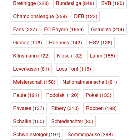
Breitnigge
(228)
Bundesliga
(848)
BVB
(185)
Championsleague
(258)
DFB
(123)
Fans
(227)
FC Bayern
(1659)
Gerüchte
(214)
Gomez
(118)
Hoeness
(142)
HSV
(138)
Klinsmann
(122)
Klose
(132)
Lahm
(155)
Leverkusen
(81)
Luca Toni
(118)
Meisterschaft
(158)
Nationalmannschaft
(81)
Paule
(191)
Podolski
(120)
Pokal
(133)
Privates
(137)
Ribery
(313)
Robben
(198)
Schalke
(150)
Schiedsrichter
(80)
Schweinsteiger
(197)
Sommerpause
(398)