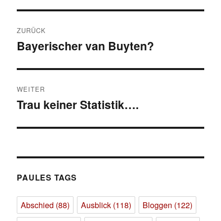
Beitragsnavigation
ZURÜCK
Bayerischer van Buyten?
Vorheriger
Beitrag:
WEITER
Trau keiner Statistik….
Nächster
Beitrag:
PAULES TAGS
Abschied
(88)
Ausblick
(118)
Bloggen
(122)