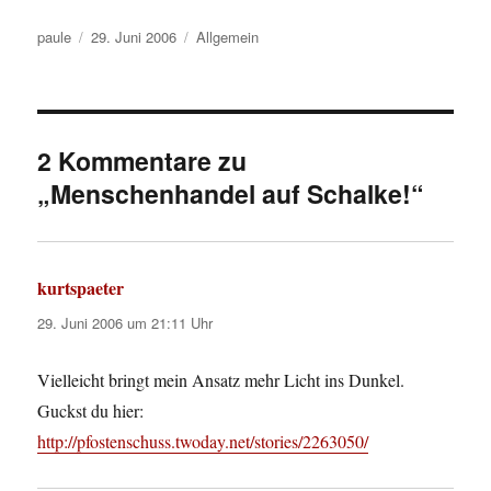
Autor
Veröffentlicht
Kategorien
paule
29. Juni 2006
Allgemein
am
2 Kommentare zu
„Menschenhandel auf Schalke!“
kurtspaeter
sagt:
29. Juni 2006 um 21:11 Uhr
Vielleicht bringt mein Ansatz mehr Licht ins Dunkel.
Guckst du hier:
http://pfostenschuss.twoday.net/stories/2263050/