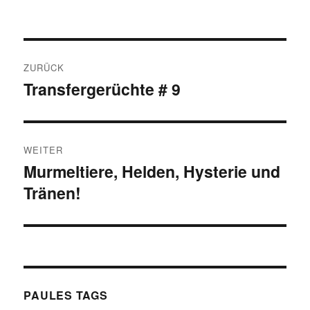
Beitragsnavigation
ZURÜCK
Transfergerüchte # 9
Vorheriger
Beitrag:
WEITER
Murmeltiere, Helden, Hysterie und
Nächster
Tränen!
Beitrag:
PAULES TAGS