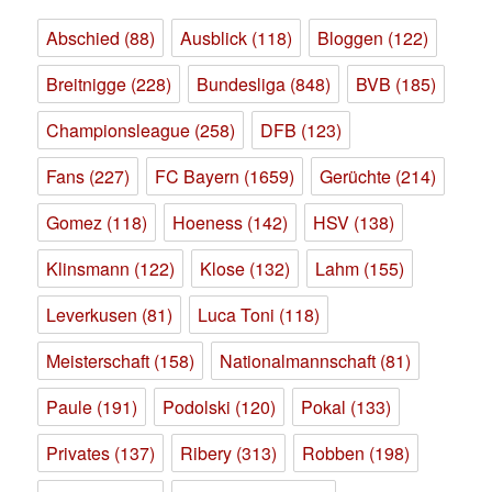
Abschied
(88)
Ausblick
(118)
Bloggen
(122)
Breitnigge
(228)
Bundesliga
(848)
BVB
(185)
Championsleague
(258)
DFB
(123)
Fans
(227)
FC Bayern
(1659)
Gerüchte
(214)
Gomez
(118)
Hoeness
(142)
HSV
(138)
Klinsmann
(122)
Klose
(132)
Lahm
(155)
Leverkusen
(81)
Luca Toni
(118)
Meisterschaft
(158)
Nationalmannschaft
(81)
Paule
(191)
Podolski
(120)
Pokal
(133)
Privates
(137)
Ribery
(313)
Robben
(198)