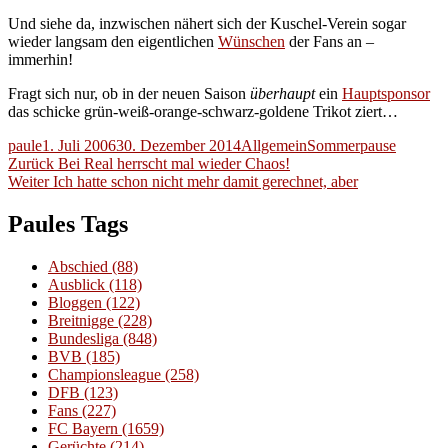
Und siehe da, inzwischen nähert sich der Kuschel-Verein sogar
wieder langsam den eigentlichen
Wünschen
der Fans an –
immerhin!
Fragt sich nur, ob in der neuen Saison
überhaupt
ein
Hauptsponsor
das schicke grün-weiß-orange-schwarz-goldene Trikot ziert…
Autor
Veröffentlicht
Kategorien
Schlagwörter
paule
1. Juli 2006
30. Dezember 2014
Allgemein
Sommerpause
Beitragsnavigation
am
Vorheriger
Zurück
Bei Real herrscht mal wieder Chaos!
Nächster
Beitrag:
Weiter
Ich hatte schon nicht mehr damit gerechnet, aber
Beitrag:
Paules Tags
Abschied
(88)
Ausblick
(118)
Bloggen
(122)
Breitnigge
(228)
Bundesliga
(848)
BVB
(185)
Championsleague
(258)
DFB
(123)
Fans
(227)
FC Bayern
(1659)
Gerüchte
(214)