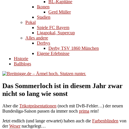
BL-Kapitäne
Ikonen
Gerd Müller
Stadien
Pokal
Spiele FC Bayern
Ligapokal, Supercup
Alles andere
Derbys
Derby TSV 1860 München
Eigene Erlebnisse
Historie
Ballblogs
Das Sommerloch ist in diesem Jahr zwar
nicht so lang wie sonst
Aber die
Trikotpräsentationen
(noch mit DvB-Fehler…) der neuen
Bundesliga-Saison passen da immer noch
prima
rein!
Jetzt endlich (und lange erwartet) haben auch die
Farbenblinden
von
der
Weser
nachgelegt…