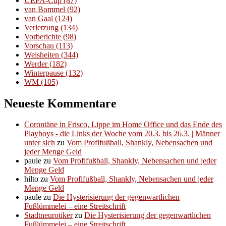
UEFA-Cup
(87)
van Bommel
(92)
van Gaal
(124)
Verletzung
(134)
Vorberichte
(98)
Vorschau
(113)
Weisheiten
(344)
Werder
(182)
Winterpause
(132)
WM
(105)
Neueste Kommentare
Corontäne in Frisco, Lippe im Home Office und das Ende des
Playboys - die Links der Woche vom 20.3. bis 26.3. | Männer
unter sich
zu
Vom Profifußball, Shankly, Nebensachen und
jeder Menge Geld
paule
zu
Vom Profifußball, Shankly, Nebensachen und jeder
Menge Geld
hilto
zu
Vom Profifußball, Shankly, Nebensachen und jeder
Menge Geld
paule
zu
Die Hysterisierung der gegenwartlichen
Fußlümmelei – eine Streitschrift
Stadtneurotiker
zu
Die Hysterisierung der gegenwartlichen
Fußlümmelei – eine Streitschrift