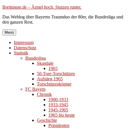
Zum
Breitnigge.de – Ärmel hoch. Stutzen runter.
Inhalt
Das Weblog über Bayerns Traumduo der 80er, die Bundesliga und
springen
den ganzen Rest.
Menü
Impressum
Datenschutz
Statistik
Bundesliga
Skandale
1965
50-Tore-Torschützen
Aufstieg 1965
Torschützenkönige
FC Bayern
Chronik
1900-1933
1933-1945
1945-1965
1965 bis heute
Geschichte
Präsidenten