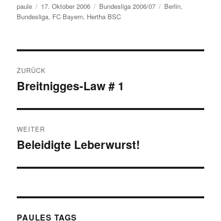
Autor
Veröffentlicht
Kategorien
Schlagwörter
paule
17. Oktober 2006
Bundesliga 2006/07
Berlin
,
am
Bundesliga
,
FC Bayern
,
Hertha BSC
Beitragsnavigation
ZURÜCK
Breitnigges-Law # 1
Vorheriger
Beitrag:
WEITER
Beleidigte Leberwurst!
Nächster
Beitrag:
PAULES TAGS