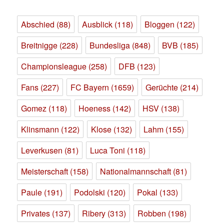
Abschied
(88)
Ausblick
(118)
Bloggen
(122)
Breitnigge
(228)
Bundesliga
(848)
BVB
(185)
Championsleague
(258)
DFB
(123)
Fans
(227)
FC Bayern
(1659)
Gerüchte
(214)
Gomez
(118)
Hoeness
(142)
HSV
(138)
Klinsmann
(122)
Klose
(132)
Lahm
(155)
Leverkusen
(81)
Luca Toni
(118)
Meisterschaft
(158)
Nationalmannschaft
(81)
Paule
(191)
Podolski
(120)
Pokal
(133)
Privates
(137)
Ribery
(313)
Robben
(198)