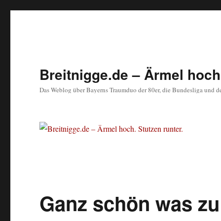
Breitnigge.de – Ärmel hoch.
Das Weblog über Bayerns Traumduo der 80er, die Bundesliga und d
Ganz schön was zu