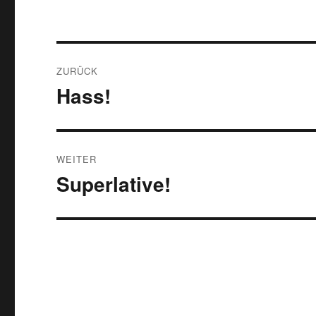
Beitragsnavigation
ZURÜCK
Hass!
Vorheriger
Beitrag:
WEITER
Superlative!
Nächster
Beitrag: