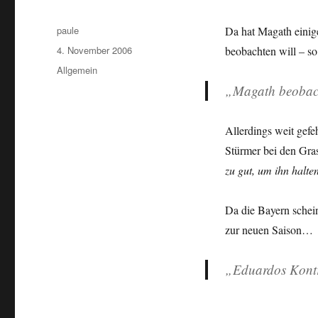
Autor
paule
Da hat Magath einig
Veröffentlicht
4. November 2006
beobachten will – so
am
Kategorien
Allgemein
„Magath beobac
Allerdings weit gefe
Stürmer bei den Gras
zu gut, um ihn halt
Da die Bayern schei
zur neuen Saison…
„Eduardos Kontra