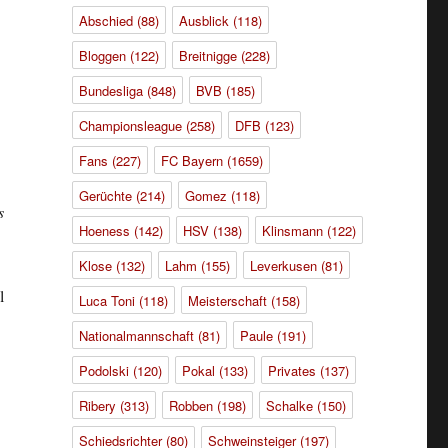
Abschied
(88)
Ausblick
(118)
Bloggen
(122)
Breitnigge
(228)
Bundesliga
(848)
BVB
(185)
Championsleague
(258)
DFB
(123)
Fans
(227)
FC Bayern
(1659)
Gerüchte
(214)
Gomez
(118)
s
Hoeness
(142)
HSV
(138)
Klinsmann
(122)
Klose
(132)
Lahm
(155)
Leverkusen
(81)
l
Luca Toni
(118)
Meisterschaft
(158)
Nationalmannschaft
(81)
Paule
(191)
Podolski
(120)
Pokal
(133)
Privates
(137)
Ribery
(313)
Robben
(198)
Schalke
(150)
Schiedsrichter
(80)
Schweinsteiger
(197)