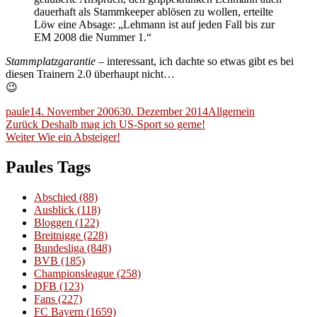
dauerhaft als Stammkeeper ablösen zu wollen, erteilte
Löw eine Absage: „Lehmann ist auf jeden Fall bis zur
EM 2008 die Nummer 1.“
Stammplatzgarantie
– interessant, ich dachte so etwas gibt es bei
diesen Trainern 2.0 überhaupt nicht…
😉
Autor
Veröffentlicht
Kategorien
paule
14. November 2006
30. Dezember 2014
Allgemein
Beitragsnavigation
am
Vorheriger
Zurück
Deshalb mag ich US-Sport so gerne!
Nächster
Beitrag:
Weiter
Wie ein Absteiger!
Beitrag:
Paules Tags
Abschied
(88)
Ausblick
(118)
Bloggen
(122)
Breitnigge
(228)
Bundesliga
(848)
BVB
(185)
Championsleague
(258)
DFB
(123)
Fans
(227)
FC Bayern
(1659)