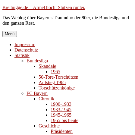
Zum
Breitnigge.de – Ärmel hoch. Stutzen runter.
Inhalt
Das Weblog über Bayerns Traumduo der 80er, die Bundesliga und
springen
den ganzen Rest.
Menü
Impressum
Datenschutz
Statistik
Bundesliga
Skandale
1965
50-Tore-Torschützen
Aufstieg 1965
Torschützenkönige
FC Bayern
Chronik
1900-1933
1933-1945
1945-1965
1965 bis heute
Geschichte
Präsidenten