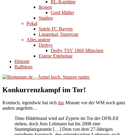
BL-Kapitäne
Ikonen
Gerd Müller
Stadien
Pokal
Spiele FC Bayern
Ligapokal, Supercup
Alles andere
Derbys
Derby TSV 1860 München
Eigene Erlebnisse
Historie
Ballblogs
Konkurrenzkampf im Tor!
Komisch, irgendwie hat sich
das
Monate vor der WM noch ganz
anders angehört…
Timo Hildebrand wird auf Zypern im Tor der DFB-Elf
stehen, doch Jens Lehmann hat bis 2008 eine
Stammplatzgarantie […] Dem von dem 27-Jährigen
geäußerte Anspruch, den grippekranken Lehmann auch