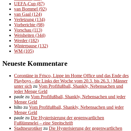
UEFA-Cup
(87)
van Bommel
(92)
van Gaal
(124)
Verletzung
(134)
Vorberichte
(98)
Vorschau
(113)
Weisheiten
(344)
Werder
(182)
Winterpause
(132)
WM
(105)
Neueste Kommentare
Corontäne in Frisco, Lippe im Home Office und das Ende des
Playboys - die Links der Woche vom 20.3. bis 26.3. | Männer
unter sich
zu
Vom Profifußball, Shankly, Nebensachen und
jeder Menge Geld
paule
zu
Vom Profifußball, Shankly, Nebensachen und jeder
Menge Geld
hilto
zu
Vom Profifußball, Shankly, Nebensachen und jeder
Menge Geld
paule
zu
Die Hysterisierung der gegenwartlichen
Fußlümmelei – eine Streitschrift
Stadtneurotiker
zu
Die Hysterisierung der gegenwartlichen