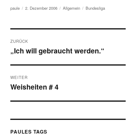
Autor
Veröffentlicht
Kategorien
Schlagwörter
paule
2. Dezember 2006
Allgemein
Bundesliga
am
Beitragsnavigation
ZURÜCK
„Ich will gebraucht werden.“
Vorheriger
Beitrag:
WEITER
Weisheiten # 4
Nächster
Beitrag:
PAULES TAGS