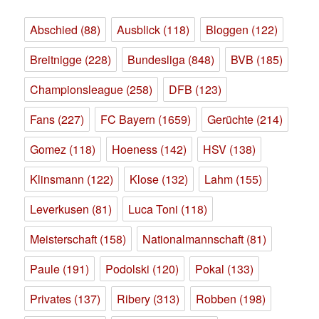
Abschied
(88)
Ausblick
(118)
Bloggen
(122)
Breitnigge
(228)
Bundesliga
(848)
BVB
(185)
Championsleague
(258)
DFB
(123)
Fans
(227)
FC Bayern
(1659)
Gerüchte
(214)
Gomez
(118)
Hoeness
(142)
HSV
(138)
Klinsmann
(122)
Klose
(132)
Lahm
(155)
Leverkusen
(81)
Luca Toni
(118)
Meisterschaft
(158)
Nationalmannschaft
(81)
Paule
(191)
Podolski
(120)
Pokal
(133)
Privates
(137)
Ribery
(313)
Robben
(198)