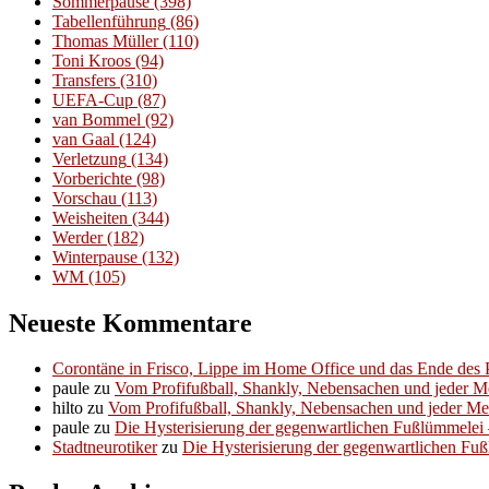
Sommerpause
(398)
Tabellenführung
(86)
Thomas Müller
(110)
Toni Kroos
(94)
Transfers
(310)
UEFA-Cup
(87)
van Bommel
(92)
van Gaal
(124)
Verletzung
(134)
Vorberichte
(98)
Vorschau
(113)
Weisheiten
(344)
Werder
(182)
Winterpause
(132)
WM
(105)
Neueste Kommentare
Corontäne in Frisco, Lippe im Home Office und das Ende des P
paule
zu
Vom Profifußball, Shankly, Nebensachen und jeder 
hilto
zu
Vom Profifußball, Shankly, Nebensachen und jeder M
paule
zu
Die Hysterisierung der gegenwartlichen Fußlümmelei – 
Stadtneurotiker
zu
Die Hysterisierung der gegenwartlichen Fußl