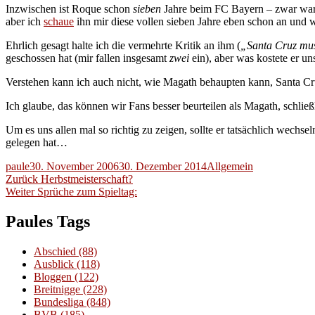
Inzwischen ist Roque schon
sieben
Jahre beim FC Bayern – zwar war er
aber ich
schaue
ihn mir diese vollen sieben Jahre eben schon an und
Ehrlich gesagt halte ich die vermehrte Kritik an ihm (
„Santa Cruz muss
geschossen hat (mir fallen insgesamt
zwei
ein), aber was kostete er un
Verstehen kann ich auch nicht, wie Magath behaupten kann, Santa C
Ich glaube, das können wir Fans besser beurteilen als Magath, schließ
Um es uns allen mal so richtig zu zeigen, sollte er tatsächlich wechse
gelegen hat…
Autor
Veröffentlicht
Kategorien
paule
30. November 2006
30. Dezember 2014
Allgemein
Beitragsnavigation
am
Vorheriger
Zurück
Herbstmeisterschaft?
Nächster
Beitrag:
Weiter
Sprüche zum Spieltag:
Beitrag:
Paules Tags
Abschied
(88)
Ausblick
(118)
Bloggen
(122)
Breitnigge
(228)
Bundesliga
(848)
BVB
(185)