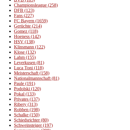
Championsleague
(258)
DFB
(123)
Fans
(227)
FC Bayern
(1659)
Gerüchte
(214)
Gomez
(118)
Hoeness
(142)
HSV
(138)
Klinsmann
(122)
Klose
(132)
Lahm
(155)
Leverkusen
(81)
Luca Toni
(118)
Meisterschaft
(158)
Nationalmannschaft
(81)
Paule
(191)
Podolski
(120)
Pokal
(133)
Privates
(137)
Ribery
(313)
Robben
(198)
Schalke
(150)
Schiedsrichter
(80)
Schweinsteiger
(197)