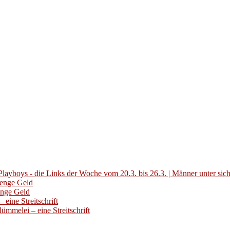
layboys - die Links der Woche vom 20.3. bis 26.3. | Männer unter sic
Menge Geld
enge Geld
eine Streitschrift
ümmelei – eine Streitschrift