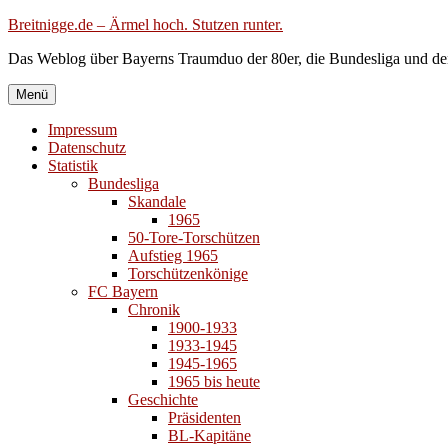
Zum
Breitnigge.de – Ärmel hoch. Stutzen runter.
Inhalt
Das Weblog über Bayerns Traumduo der 80er, die Bundesliga und de
springen
Menü
Impressum
Datenschutz
Statistik
Bundesliga
Skandale
1965
50-Tore-Torschützen
Aufstieg 1965
Torschützenkönige
FC Bayern
Chronik
1900-1933
1933-1945
1945-1965
1965 bis heute
Geschichte
Präsidenten
BL-Kapitäne