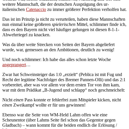
weitere Mannschaft, die der deutschen Ausprägung des ur-
italienischen
Catenaccio
zu immer größerer Perfektion verholfen hat.
Das ist im Prinzip ja nicht zu verurteilen, haben diese Mannschaften
nun einmal keine größeren
spielerischen
Mittel, schlimmer finde ich,
dass es den Bayern nicht viel häufiger gelungen ist diesen 8-1-1-
Abwehrriegel zu knacken.
Was da über weite Strecken von Seiten der Bayern abgeliefert
wurde, war, gemessen an den Ambitionen, deutlich zu wenig!
Und noch schlimmer: Ich habe das alles schon letzte Woche
angeprangert
…
Zwar hat Schweinsteiger das 1:0 „erzielt“ (Peblica ist mit Fug und
Recht der legitime Nachfolger des Bremer Pannen-Olli) und das 2:1
vorbereitet, aber was vor allem vor dem ersten Tor von ihm kam,
war mit dem Prädikat „B-Jugend und schlapp“ noch geschmeichelt:
Nicht
einen
Pass konnte er fehlerfrei zum Mitspieler kicken, nicht
einen
Zweikampf wollte er für uns gewinnen!
Ebenso war die Seite von WM-Held Lahm offen wie eine
Scheunentor (über Lahms Seite fiel schon das Gegentor gegen
Gladbach) – wann kommt für die beiden endlich die Erlösung /