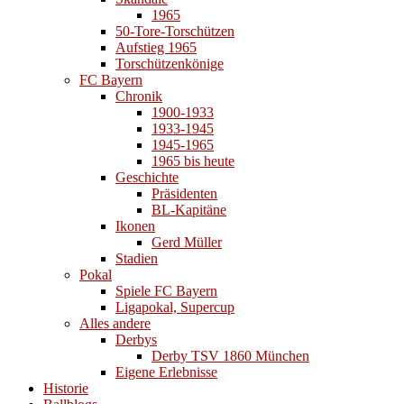
1965
50-Tore-Torschützen
Aufstieg 1965
Torschützenkönige
FC Bayern
Chronik
1900-1933
1933-1945
1945-1965
1965 bis heute
Geschichte
Präsidenten
BL-Kapitäne
Ikonen
Gerd Müller
Stadien
Pokal
Spiele FC Bayern
Ligapokal, Supercup
Alles andere
Derbys
Derby TSV 1860 München
Eigene Erlebnisse
Historie