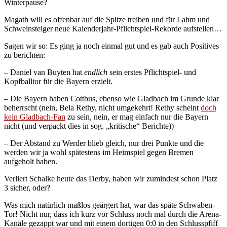
Winterpause?
Magath will es offenbar auf die Spitze treiben und für Lahm und
Schweinsteiger neue Kalenderjahr-Pflichtspiel-Rekorde aufstellen…
Sagen wir so: Es ging ja noch einmal gut und es gab auch Positives
zu berichten:
– Daniel van Buyten hat
endlich
sein erstes Pflichtspiel- und
Kopfballtor für die Bayern erzielt.
– Die Bayern haben Cottbus, ebenso wie Gladbach im Grunde klar
beherrscht (nein, Bela Rethy, nicht umgekehrt! Rethy scheint
doch
kein Gladbach-Fan
zu sein, nein, er mag einfach nur die Bayern
nicht (und verpackt dies in sog. „kritische“ Berichte))
– Der Abstand zu Werder blieb gleich, nur drei Punkte und die
werden wir ja wohl spätestens im Heimspiel gegen Bremen
aufgeholt haben.
Verliert Schalke heute das Derby, haben wir zumindest schon Platz
3 sicher, oder?
Was mich natürlich maßlos geärgert hat, war das späte Schwaben-
Tor! Nicht nur, dass ich kurz vor Schluss noch mal durch die Arena-
Kanäle gezappt war und mit einem dortigen 0:0 in den Schlusspfiff