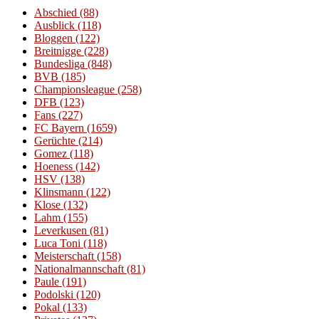
Abschied
(88)
Ausblick
(118)
Bloggen
(122)
Breitnigge
(228)
Bundesliga
(848)
BVB
(185)
Championsleague
(258)
DFB
(123)
Fans
(227)
FC Bayern
(1659)
Gerüchte
(214)
Gomez
(118)
Hoeness
(142)
HSV
(138)
Klinsmann
(122)
Klose
(132)
Lahm
(155)
Leverkusen
(81)
Luca Toni
(118)
Meisterschaft
(158)
Nationalmannschaft
(81)
Paule
(191)
Podolski
(120)
Pokal
(133)