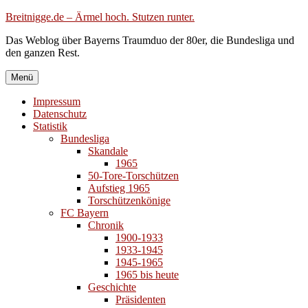
Zum
Breitnigge.de – Ärmel hoch. Stutzen runter.
Inhalt
Das Weblog über Bayerns Traumduo der 80er, die Bundesliga und
springen
den ganzen Rest.
Menü
Impressum
Datenschutz
Statistik
Bundesliga
Skandale
1965
50-Tore-Torschützen
Aufstieg 1965
Torschützenkönige
FC Bayern
Chronik
1900-1933
1933-1945
1945-1965
1965 bis heute
Geschichte
Präsidenten