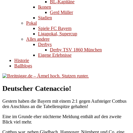
BL-Kapitäne
Ikonen
Gerd Müller
Stadien
Pokal
Spiele FC Bayern
Ligapokal, Supercup
Alles andere
Derbys
Derby TSV 1860 München
Eigene Erlebnisse
Historie
Ballblogs
Deutscher Catenaccio!
Gestern haben die Bayern mit einem 2:1 gegen Aufsteiger Cottbus
den Anschluss an die Tabellenspitze gehalten!
Eine im Grunde eher nüchterne Meldung enthält auf den zweite
Blick viel mehr.
Cottbus war, neben Gladbach, Hannover, Nürnberg und Co. eine