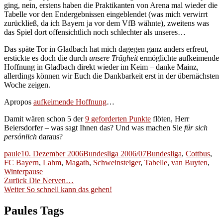
ging, nein, erstens haben die Praktikanten von Arena mal wieder die
Tabelle vor den Endergebnissen eingeblendet (was mich verwirrt
zurückließ, da ich Bayern ja vor dem VfB wähnte), zweitens was
das Spiel dort offensichtlich noch schlechter als unseres…
Das späte Tor in Gladbach hat mich dagegen ganz anders erfreut,
erstickte es doch die durch
unsere Trägheit
ermöglichte aufkeimende
Hoffnung in Gladbach direkt wieder im Keim – danke Mainz,
allerdings können wir Euch die Dankbarkeit erst in der übernächsten
Woche zeigen.
Apropos
aufkeimende Hoffnung
…
Damit wären schon 5 der
9 geforderten Punkte
flöten, Herr
Beiersdorfer – was sagt Ihnen das? Und was machen Sie
für sich
persönlich
daraus?
Autor
Veröffentlicht
Kategorien
Schlagwörter
paule
10. Dezember 2006
Bundesliga 2006/07
Bundesliga
,
Cottbus
,
am
FC Bayern
,
Lahm
,
Magath
,
Schweinsteiger
,
Tabelle
,
van Buyten
,
Winterpause
Beitragsnavigation
Vorheriger
Zurück
Die Nerven…
Nächster
Beitrag:
Weiter
So schnell kann das gehen!
Beitrag:
Paules Tags