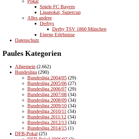
Pokal
Spiele FC Bayern
Ligapokal, Supercup
Alles andere
Derbys
Derby TSV 1860 München
Eigene Erlebnisse
Datenschutz
Paules Kategorien
Allgemein
(2.662)
Bundesliga
(290)
Bundesliga 2004/05
(29)
Bundesliga 2005/06
(27)
Bundesliga 2006/07
(29)
Bundesliga 2007/08
(34)
Bundesliga 2008/09
(34)
Bundesliga 2009/10
(34)
Bundesliga 2010/11
(34)
Bundesliga 2011/12
(34)
Bundesliga 2012/13
(34)
Bundesliga 2014/15
(1)
DFB-Pokal
(25)