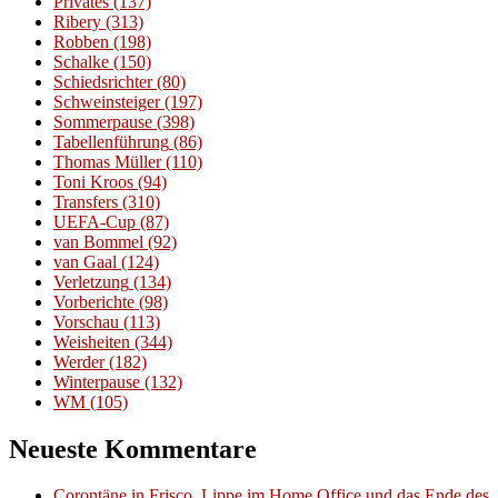
Privates
(137)
Ribery
(313)
Robben
(198)
Schalke
(150)
Schiedsrichter
(80)
Schweinsteiger
(197)
Sommerpause
(398)
Tabellenführung
(86)
Thomas Müller
(110)
Toni Kroos
(94)
Transfers
(310)
UEFA-Cup
(87)
van Bommel
(92)
van Gaal
(124)
Verletzung
(134)
Vorberichte
(98)
Vorschau
(113)
Weisheiten
(344)
Werder
(182)
Winterpause
(132)
WM
(105)
Neueste Kommentare
Corontäne in Frisco, Lippe im Home Office und das Ende des