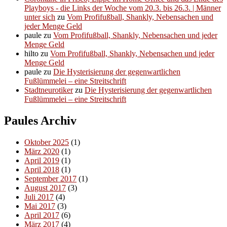
Playboys - die Links der Woche vom 20.3. bis 26.3. | Männer
unter sich
zu
Vom Profifußball, Shankly, Nebensachen und
jeder Menge Geld
paule
zu
Vom Profifußball, Shankly, Nebensachen und jeder
Menge Geld
hilto
zu
Vom Profifußball, Shankly, Nebensachen und jeder
Menge Geld
paule
zu
Die Hysterisierung der gegenwartlichen
Fußlümmelei – eine Streitschrift
Stadtneurotiker
zu
Die Hysterisierung der gegenwartlichen
Fußlümmelei – eine Streitschrift
Paules Archiv
Oktober 2025
(1)
März 2020
(1)
April 2019
(1)
April 2018
(1)
September 2017
(1)
August 2017
(3)
Juli 2017
(4)
Mai 2017
(3)
April 2017
(6)
März 2017
(4)