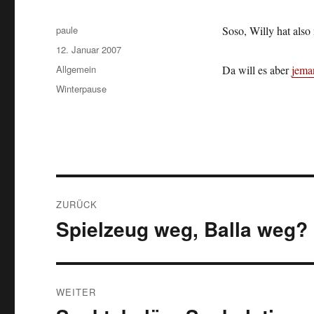
Autor
paule
Soso, Willy hat also
Veröffentlicht
12. Januar 2007
am
Kategorien
Allgemein
Da will es aber
jema
Schlagwörter
Winterpause
Beitragsnavigation
ZURÜCK
Spielzeug weg, Balla weg?
Vorheriger
Beitrag:
WEITER
Nächster