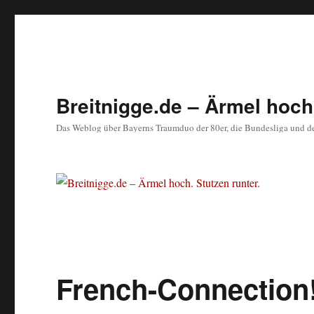
Breitnigge.de – Ärmel hoch.
Das Weblog über Bayerns Traumduo der 80er, die Bundesliga und d
French-Connection