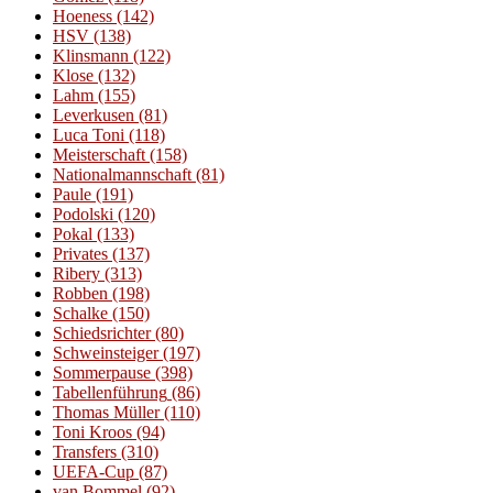
Hoeness
(142)
HSV
(138)
Klinsmann
(122)
Klose
(132)
Lahm
(155)
Leverkusen
(81)
Luca Toni
(118)
Meisterschaft
(158)
Nationalmannschaft
(81)
Paule
(191)
Podolski
(120)
Pokal
(133)
Privates
(137)
Ribery
(313)
Robben
(198)
Schalke
(150)
Schiedsrichter
(80)
Schweinsteiger
(197)
Sommerpause
(398)
Tabellenführung
(86)
Thomas Müller
(110)
Toni Kroos
(94)
Transfers
(310)
UEFA-Cup
(87)
van Bommel
(92)