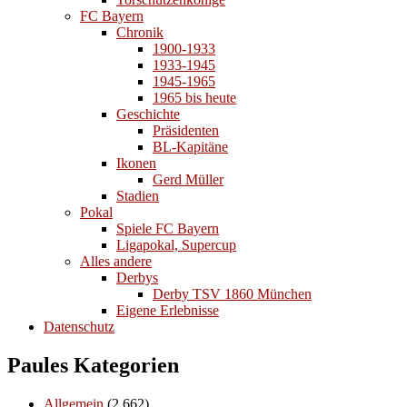
FC Bayern
Chronik
1900-1933
1933-1945
1945-1965
1965 bis heute
Geschichte
Präsidenten
BL-Kapitäne
Ikonen
Gerd Müller
Stadien
Pokal
Spiele FC Bayern
Ligapokal, Supercup
Alles andere
Derbys
Derby TSV 1860 München
Eigene Erlebnisse
Datenschutz
Paules Kategorien
Allgemein
(2.662)