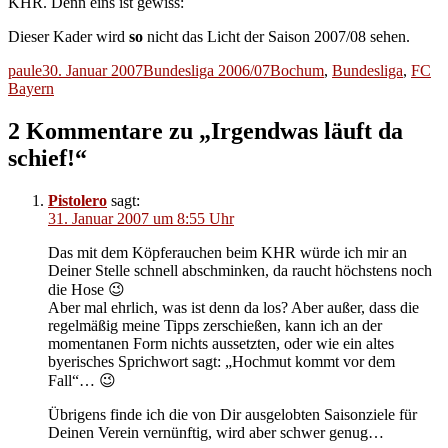
KHR. Denn eins ist gewiss:
Dieser Kader wird
so
nicht das Licht der Saison 2007/08 sehen.
Autor
Veröffentlicht
Kategorien
Schlagwörter
paule
30. Januar 2007
Bundesliga 2006/07
Bochum
,
Bundesliga
,
FC
am
Bayern
2 Kommentare zu „Irgendwas läuft da
schief!“
Pistolero
sagt:
31. Januar 2007 um 8:55 Uhr
Das mit dem Köpferauchen beim KHR würde ich mir an
Deiner Stelle schnell abschminken, da raucht höchstens noch
die Hose 😉
Aber mal ehrlich, was ist denn da los? Aber außer, dass die
regelmäßig meine Tipps zerschießen, kann ich an der
momentanen Form nichts aussetzten, oder wie ein altes
byerisches Sprichwort sagt: „Hochmut kommt vor dem
Fall“… 😉
Übrigens finde ich die von Dir ausgelobten Saisonziele für
Deinen Verein vernünftig, wird aber schwer genug…