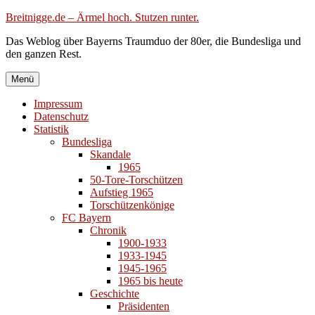
Zum
Breitnigge.de – Ärmel hoch. Stutzen runter.
Inhalt
Das Weblog über Bayerns Traumduo der 80er, die Bundesliga und
springen
den ganzen Rest.
Menü
Impressum
Datenschutz
Statistik
Bundesliga
Skandale
1965
50-Tore-Torschützen
Aufstieg 1965
Torschützenkönige
FC Bayern
Chronik
1900-1933
1933-1945
1945-1965
1965 bis heute
Geschichte
Präsidenten