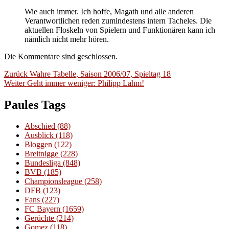
Wie auch immer. Ich hoffe, Magath und alle anderen
Verantwortlichen reden zumindestens intern Tacheles. Die
aktuellen Floskeln von Spielern und Funktionären kann ich
nämlich nicht mehr hören.
Die Kommentare sind geschlossen.
Beitragsnavigation
Vorheriger
Zurück
Wahre Tabelle, Saison 2006/07, Spieltag 18
Nächster
Beitrag:
Weiter
Geht immer weniger: Philipp Lahm!
Beitrag:
Paules Tags
Abschied
(88)
Ausblick
(118)
Bloggen
(122)
Breitnigge
(228)
Bundesliga
(848)
BVB
(185)
Championsleague
(258)
DFB
(123)
Fans
(227)
FC Bayern
(1659)
Gerüchte
(214)
Gomez
(118)