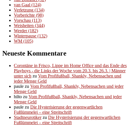
van Gaal
(124)
Verletzung
(134)
Vorberichte
(98)
Vorschau
(113)
Weisheiten
(344)
Werder
(182)
Winterpause
(132)
WM
(105)
Neueste Kommentare
Corontäne in Frisco, Lippe im Home Office und das Ende des
Playboys - die Links der Woche vom 20.3. bis 26.3. | Männer
unter sich
zu
Vom Profifußball, Shankly, Nebensachen und
jeder Menge Geld
paule
zu
Vom Profifußball, Shankly, Nebensachen und jeder
Menge Geld
hilto
zu
Vom Profifußball, Shankly, Nebensachen und jeder
Menge Geld
paule
zu
Die Hysterisierung der gegenwartlichen
Fußlümmelei – eine Streitschrift
Stadtneurotiker
zu
Die Hysterisierung der gegenwartlichen
Fußlümmelei – eine Streitschrift