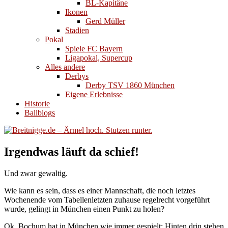
BL-Kapitäne
Ikonen
Gerd Müller
Stadien
Pokal
Spiele FC Bayern
Ligapokal, Supercup
Alles andere
Derbys
Derby TSV 1860 München
Eigene Erlebnisse
Historie
Ballblogs
Irgendwas läuft da schief!
Und zwar gewaltig.
Wie kann es sein, dass es einer Mannschaft, die noch letztes
Wochenende vom Tabellenletzten zuhause regelrecht vorgeführt
wurde, gelingt in München einen Punkt zu holen?
Ok. Bochum hat in München wie immer gespielt: Hinten drin stehen