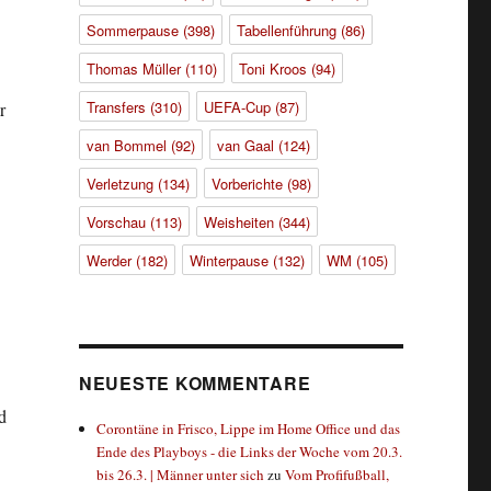
Sommerpause
(398)
Tabellenführung
(86)
Thomas Müller
(110)
Toni Kroos
(94)
Transfers
(310)
UEFA-Cup
(87)
r
van Bommel
(92)
van Gaal
(124)
Verletzung
(134)
Vorberichte
(98)
Vorschau
(113)
Weisheiten
(344)
Werder
(182)
Winterpause
(132)
WM
(105)
NEUESTE KOMMENTARE
d
Corontäne in Frisco, Lippe im Home Office und das
Ende des Playboys - die Links der Woche vom 20.3.
bis 26.3. | Männer unter sich
zu
Vom Profifußball,