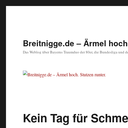
Breitnigge.de – Ärmel hoch.
Das Weblog über Bayerns Traumduo der 80er, die Bundesliga und d
Kein Tag für Schme