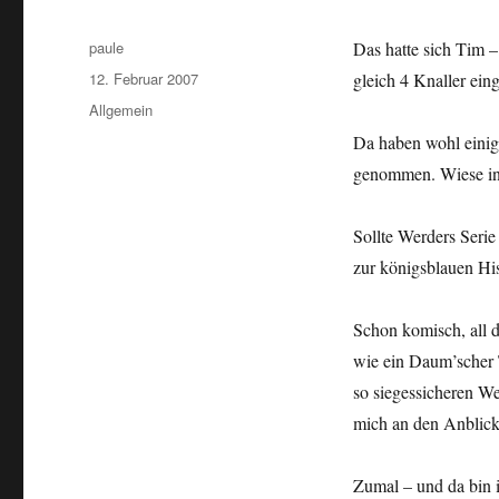
Autor
paule
Das hatte sich Tim –
Veröffentlicht
12. Februar 2007
gleich 4 Knaller ein
am
Kategorien
Allgemein
Da haben wohl einig
genommen. Wiese in
Sollte Werders Seri
zur königsblauen Hi
Schon komisch, all d
wie ein Daum’scher T
so siegessicheren We
mich an den Anblic
Zumal – und da bin 