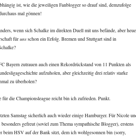
hängig ist, wie die jeweiligen Fanblogger so drauf sind, demzufolge
durchaus mal gönnen!
anders, wenn sich Schalke im direkten Duell mit uns befände, aber heue
schaft für
uns
schon ein Erfolg. Bremen und Stuttgart sind in
Schalke?
C Bayern zutrauen auch einen Rekordrückstand von 11 Punkten als
ndesligageschichte aufzuholen, aber gleichzeitig drei relativ starke
nmal zu überholen?
 für die Championsleague reicht bin ich zufrieden. Punkt.
letzten Samstag sicherlich auch wieder einige Hamburger. Für Nicole un
h besonders gefreut (soviel zum Thema sympathische Blogger), erstens
er beim HSV auf der Bank sitzt, dem ich wohlgesonnen bin (sorry,