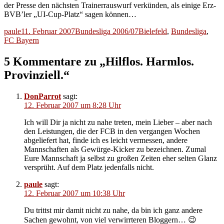
der Presse den nächsten Trainerrauswurf verkünden, als einige Erz-
BVB’ler „UI-Cup-Platz“ sagen können…
Autor
Veröffentlicht
Kategorien
Schlagwörter
paule
11. Februar 2007
Bundesliga 2006/07
Bielefeld
,
Bundesliga
,
am
FC Bayern
5 Kommentare zu „Hilflos. Harmlos.
Provinziell.“
DonParrot
sagt:
12. Februar 2007 um 8:28 Uhr
Ich will Dir ja nicht zu nahe treten, mein Lieber – aber nach
den Leistungen, die der FCB in den vergangen Wochen
abgeliefert hat, finde ich es leicht vermessen, andere
Mannschaften als Gewürge-Kicker zu bezeichnen. Zumal
Eure Mannschaft ja selbst zu großen Zeiten eher selten Glanz
versprüht. Auf dem Platz jedenfalls nicht.
paule
sagt:
12. Februar 2007 um 10:38 Uhr
Du trittst mir damit nicht zu nahe, da bin ich ganz andere
Sachen gewohnt, von viel verwirrteren Bloggern… 😉