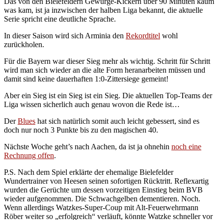
Das von den Bielefeldern Gewürge-Kickern über 90 Minuten kaum
was kam, ist ja inzwischen der halben Liga bekannt, die aktuelle
Serie spricht eine deutliche Sprache.
In dieser Saison wird sich Arminia den
Rekordtitel
wohl
zurückholen.
Für die Bayern war dieser Sieg mehr als wichtig. Schritt für Schritt
wird man sich wieder an die alte Form heranarbeiten müssen und
damit sind keine dauerhaften 1:0-Zittersiege gemeint!
Aber ein Sieg ist ein Sieg ist ein Sieg. Die aktuellen Top-Teams der
Liga wissen sicherlich auch genau wovon die Rede ist…
Der
Blues
hat sich natürlich somit auch leicht gebessert, sind es
doch nur noch 3 Punkte bis zu den magischen 40.
Nächste Woche geht’s nach Aachen, da ist ja ohnehin
noch eine
Rechnung offen
.
P.S. Nach dem Spiel erklärte der ehemalige Bielefelder
Wundertrainer von Heesen seinen sofortigen Rücktritt. Reflexartig
wurden die Gerüchte um dessen vorzeitigen Einstieg beim BVB
wieder aufgenommen. Die Schwachgelben dementieren. Noch.
Wenn allerdings Watzkes-Super-Coup mit Alt-Feuerwehrmann
Röber weiter so „erfolgreich“ verläuft, könnte Watzke schneller vor