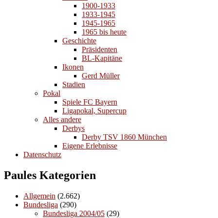
1900-1933
1933-1945
1945-1965
1965 bis heute
Geschichte
Präsidenten
BL-Kapitäne
Ikonen
Gerd Müller
Stadien
Pokal
Spiele FC Bayern
Ligapokal, Supercup
Alles andere
Derbys
Derby TSV 1860 München
Eigene Erlebnisse
Datenschutz
Paules Kategorien
Allgemein
(2.662)
Bundesliga
(290)
Bundesliga 2004/05
(29)