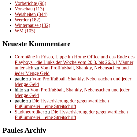
Vorberichte
(98)
Vorschau
(113)
Weisheiten
(344)
Werder
(182)
Winterpause
(132)
WM
(105)
Neueste Kommentare
Corontäne in Frisco, Lippe im Home Office und das Ende des
Playboys - die Links der Woche vom 20.3. bis 26.3. | Männer
unter sich
zu
Vom Profifußball, Shankly, Nebensachen und
jeder Menge Geld
paule
zu
Vom Profifußball, Shankly, Nebensachen und jeder
Menge Geld
hilto
zu
Vom Profifußball, Shankly, Nebensachen und jeder
Menge Geld
paule
zu
Die Hysterisierung der gegenwartlichen
Fußlümmelei – eine Streitschrift
Stadtneurotiker
zu
Die Hysterisierung der gegenwartlichen
Fußlümmelei – eine Streitschrift
Paules Archiv