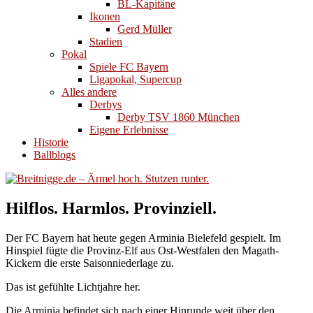
BL-Kapitäne
Ikonen
Gerd Müller
Stadien
Pokal
Spiele FC Bayern
Ligapokal, Supercup
Alles andere
Derbys
Derby TSV 1860 München
Eigene Erlebnisse
Historie
Ballblogs
Hilflos. Harmlos. Provinziell.
Der FC Bayern hat heute gegen Arminia Bielefeld gespielt. Im
Hinspiel fügte die Provinz-Elf aus Ost-Westfalen den Magath-
Kickern die erste Saisonniederlage zu.
Das ist gefühlte Lichtjahre her.
Die Arminia befindet sich nach einer Hinrunde weit über den