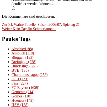
deutlicher werden können…
😉
Die Kommentare sind geschlossen.
Beitragsnavigation
Vorheriger
Zurück
Wahre Tabelle, Saison 2006/07, Spieltag 21
Nächster
Beitrag:
Weiter
Kein Tag für Schmerlappen!
Beitrag:
Paules Tags
Abschied
(88)
Ausblick
(118)
Bloggen
(122)
Breitnigge
(228)
Bundesliga
(848)
BVB
(185)
Championsleague
(258)
DFB
(123)
Fans
(227)
FC Bayern
(1659)
Gerüchte
(214)
Gomez
(118)
Hoeness
(142)
HSV
(138)