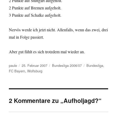
2 Punkte auf Stuttgart aufgeholt.
2 Punkte auf Bremen aufgeholt.
3 Punkte auf Schalke aufgeholt.
Nervös werde ich jetzt nicht. Allenfalls, wenn das zwei, drei
mal in Folge passiert.
Aber gut fühlt es sich trotzdem mal wieder an.
Autor
Veröffentlicht
Kategorien
Schlagwörter
paule
25. Februar 2007
Bundesliga 2006/07
Bundesliga
,
am
FC Bayern
,
Wolfsburg
2 Kommentare zu „Aufholjagd?“