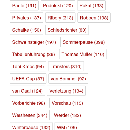
Paule
(191)
Podolski
(120)
Pokal
(133)
Privates
(137)
Ribery
(313)
Robben
(198)
Schalke
(150)
Schiedsrichter
(80)
Schweinsteiger
(197)
Sommerpause
(398)
Tabellenführung
(86)
Thomas Müller
(110)
Toni Kroos
(94)
Transfers
(310)
UEFA-Cup
(87)
van Bommel
(92)
van Gaal
(124)
Verletzung
(134)
Vorberichte
(98)
Vorschau
(113)
Weisheiten
(344)
Werder
(182)
Winterpause
(132)
WM
(105)