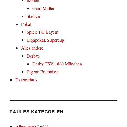
Ikonen
Gerd Müller
Stadien
Pokal
Spiele FC Bayern
Ligapokal, Supercup
Alles andere
Derbys
Derby TSV 1860 München
Eigene Erlebnisse
Datenschutz
PAULES KATEGORIEN
Allgemein
(2.662)