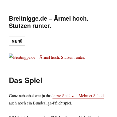
Breitnigge.de – Ärmel hoch.
Stutzen runter.
MENÜ
Das Spiel
Ganz nebenbei war ja das
letzte Spiel von Mehmet Scholl
auch noch ein Bundesliga-Pflichtspiel.