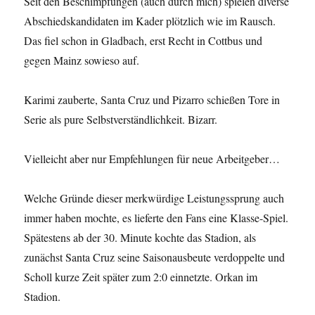
Seit den Beschimpfungen (auch durch mich) spielen diverse
Abschiedskandidaten im Kader plötzlich wie im Rausch.
Das fiel schon in Gladbach, erst Recht in Cottbus und
gegen Mainz sowieso auf.
Karimi zauberte, Santa Cruz und Pizarro schießen Tore in
Serie als pure Selbstverständlichkeit. Bizarr.
Vielleicht aber nur Empfehlungen für neue Arbeitgeber…
Welche Gründe dieser merkwürdige Leistungssprung auch
immer haben mochte, es lieferte den Fans eine Klasse-Spiel.
Spätestens ab der 30. Minute kochte das Stadion, als
zunächst Santa Cruz seine Saisonausbeute verdoppelte und
Scholl kurze Zeit später zum 2:0 einnetzte. Orkan im
Stadion.