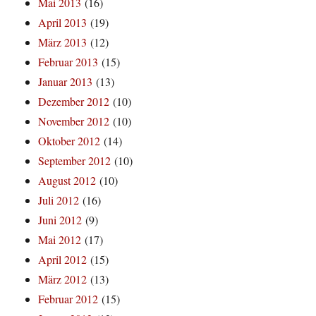
Mai 2013
(16)
April 2013
(19)
März 2013
(12)
Februar 2013
(15)
Januar 2013
(13)
Dezember 2012
(10)
November 2012
(10)
Oktober 2012
(14)
September 2012
(10)
August 2012
(10)
Juli 2012
(16)
Juni 2012
(9)
Mai 2012
(17)
April 2012
(15)
März 2012
(13)
Februar 2012
(15)