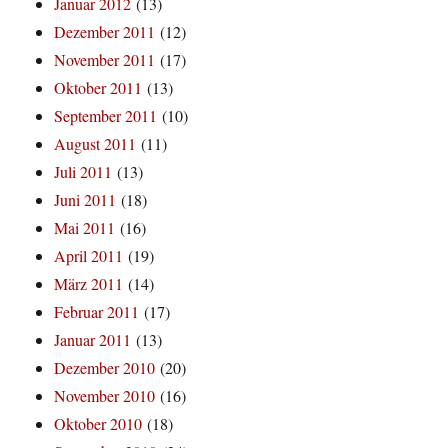
Januar 2012
(13)
Dezember 2011
(12)
November 2011
(17)
Oktober 2011
(13)
September 2011
(10)
August 2011
(11)
Juli 2011
(13)
Juni 2011
(18)
Mai 2011
(16)
April 2011
(19)
März 2011
(14)
Februar 2011
(17)
Januar 2011
(13)
Dezember 2010
(20)
November 2010
(16)
Oktober 2010
(18)