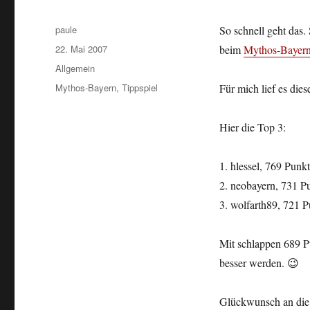
Autor
paule
So schnell geht das.
Veröffentlicht
22. Mai 2007
beim
Mythos-Bayern
am
Kategorien
Allgemein
Schlagwörter
Mythos-Bayern
,
Tippspiel
Für mich lief es die
Hier die Top 3:
1. hlessel, 769 Punk
2. neobayern, 731 P
3. wolfarth89, 721 
Mit schlappen 689 Pu
besser werden. 😉
Glückwunsch an die