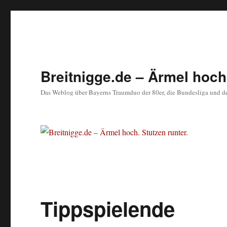
Breitnigge.de – Ärmel hoch.
Das Weblog über Bayerns Traumduo der 80er, die Bundesliga und d
Tippspielende