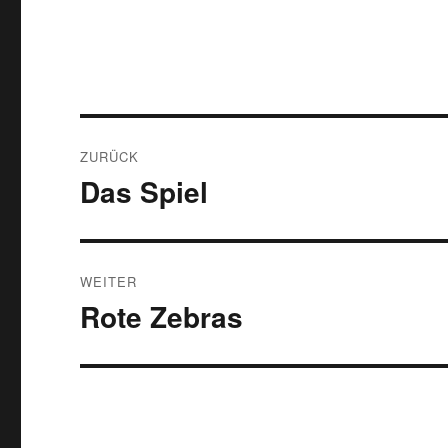
Beitragsnavigation
ZURÜCK
Das Spiel
Vorheriger
Beitrag:
WEITER
Rote Zebras
Nächster
Beitrag: