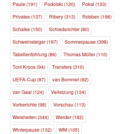
Paule
(191)
Podolski
(120)
Pokal
(133)
Privates
(137)
Ribery
(313)
Robben
(198)
Schalke
(150)
Schiedsrichter
(80)
Schweinsteiger
(197)
Sommerpause
(398)
Tabellenführung
(86)
Thomas Müller
(110)
Toni Kroos
(94)
Transfers
(310)
UEFA-Cup
(87)
van Bommel
(92)
van Gaal
(124)
Verletzung
(134)
Vorberichte
(98)
Vorschau
(113)
Weisheiten
(344)
Werder
(182)
Winterpause
(132)
WM
(105)