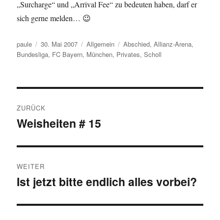
„Surcharge“ und „Arrival Fee“ zu bedeuten haben, darf er
sich gerne melden… 😉
Autor
Veröffentlicht
Kategorien
Schlagwörter
paule
30. Mai 2007
Allgemein
Abschied
,
Allianz-Arena
,
am
Bundesliga
,
FC Bayern
,
München
,
Privates
,
Scholl
Beitragsnavigation
ZURÜCK
Weisheiten # 15
Vorheriger
Beitrag:
WEITER
Ist jetzt bitte endlich alles vorbei?
Nächster
Beitrag: