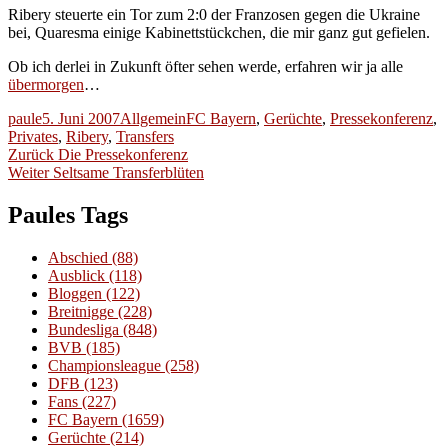
Ribery steuerte ein Tor zum 2:0 der Franzosen gegen die Ukraine
bei, Quaresma einige Kabinettstückchen, die mir ganz gut gefielen.
Ob ich derlei in Zukunft öfter sehen werde, erfahren wir ja alle
übermorgen
…
Autor
Veröffentlicht
Kategorien
Schlagwörter
paule
5. Juni 2007
Allgemein
FC Bayern
,
Gerüchte
,
Pressekonferenz
,
am
Privates
,
Ribery
,
Transfers
Beitragsnavigation
Vorheriger
Zurück
Die Pressekonferenz
Nächster
Beitrag:
Weiter
Seltsame Transferblüten
Beitrag:
Paules Tags
Abschied
(88)
Ausblick
(118)
Bloggen
(122)
Breitnigge
(228)
Bundesliga
(848)
BVB
(185)
Championsleague
(258)
DFB
(123)
Fans
(227)
FC Bayern
(1659)
Gerüchte
(214)