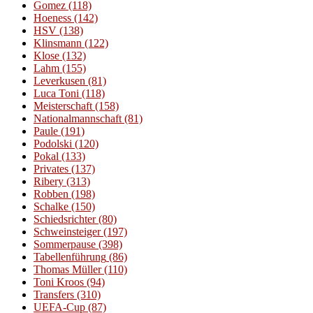
Gomez
(118)
Hoeness
(142)
HSV
(138)
Klinsmann
(122)
Klose
(132)
Lahm
(155)
Leverkusen
(81)
Luca Toni
(118)
Meisterschaft
(158)
Nationalmannschaft
(81)
Paule
(191)
Podolski
(120)
Pokal
(133)
Privates
(137)
Ribery
(313)
Robben
(198)
Schalke
(150)
Schiedsrichter
(80)
Schweinsteiger
(197)
Sommerpause
(398)
Tabellenführung
(86)
Thomas Müller
(110)
Toni Kroos
(94)
Transfers
(310)
UEFA-Cup
(87)