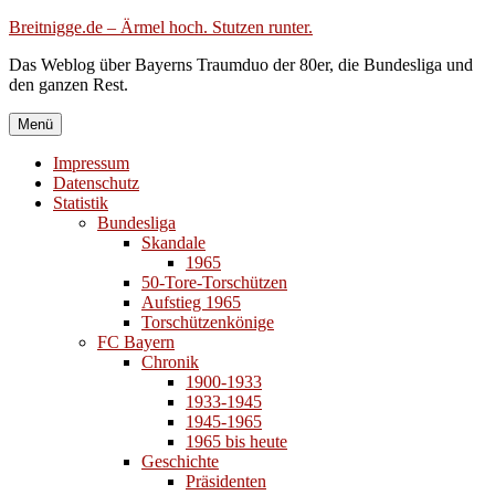
Zum
Breitnigge.de – Ärmel hoch. Stutzen runter.
Inhalt
Das Weblog über Bayerns Traumduo der 80er, die Bundesliga und
springen
den ganzen Rest.
Menü
Impressum
Datenschutz
Statistik
Bundesliga
Skandale
1965
50-Tore-Torschützen
Aufstieg 1965
Torschützenkönige
FC Bayern
Chronik
1900-1933
1933-1945
1945-1965
1965 bis heute
Geschichte
Präsidenten