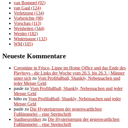
van Bommel
(92)
van Gaal
(124)
Verletzung
(134)
Vorberichte
(98)
Vorschau
(113)
Weisheiten
(344)
Werder
(182)
Winterpause
(132)
WM
(105)
Neueste Kommentare
Corontäne in Frisco, Lippe im Home Office und das Ende des
Playboys - die Links der Woche vom 20.3. bis 26.3. | Männer
unter sich
zu
Vom Profifußball, Shankly, Nebensachen und
jeder Menge Geld
paule
zu
Vom Profifußball, Shankly, Nebensachen und jeder
Menge Geld
hilto
zu
Vom Profifußball, Shankly, Nebensachen und jeder
Menge Geld
paule
zu
Die Hysterisierung der gegenwartlichen
Fußlümmelei – eine Streitschrift
Stadtneurotiker
zu
Die Hysterisierung der gegenwartlichen
Fußlümmelei – eine Streitschrift