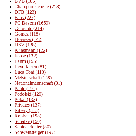
BVB
(185)
Championsleague
(258)
DFB
(123)
Fans
(227)
FC Bayern
(1659)
Gerüchte
(214)
Gomez
(118)
Hoeness
(142)
HSV
(138)
Klinsmann
(122)
Klose
(132)
Lahm
(155)
Leverkusen
(81)
Luca Toni
(118)
Meisterschaft
(158)
Nationalmannschaft
(81)
Paule
(191)
Podolski
(120)
Pokal
(133)
Privates
(137)
Ribery
(313)
Robben
(198)
Schalke
(150)
Schiedsrichter
(80)
Schweinsteiger
(197)