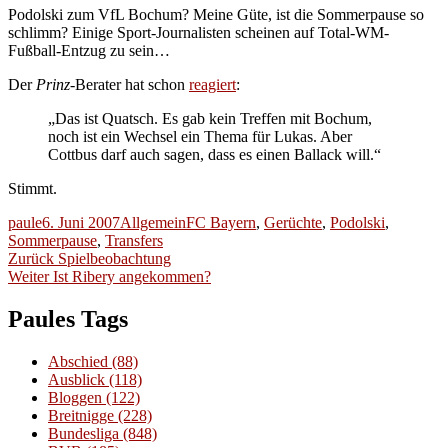
Podolski zum VfL Bochum? Meine Güte, ist die Sommerpause so
schlimm? Einige Sport-Journalisten scheinen auf Total-WM-
Fußball-Entzug zu sein…
Der
Prinz
-Berater hat schon
reagiert
:
„Das ist Quatsch. Es gab kein Treffen mit Bochum,
noch ist ein Wechsel ein Thema für Lukas. Aber
Cottbus darf auch sagen, dass es einen Ballack will.“
Stimmt.
Autor
Veröffentlicht
Kategorien
Schlagwörter
paule
6. Juni 2007
Allgemein
FC Bayern
,
Gerüchte
,
Podolski
,
am
Sommerpause
,
Transfers
Beitragsnavigation
Vorheriger
Zurück
Spielbeobachtung
Nächster
Beitrag:
Weiter
Ist Ribery angekommen?
Beitrag:
Paules Tags
Abschied
(88)
Ausblick
(118)
Bloggen
(122)
Breitnigge
(228)
Bundesliga
(848)