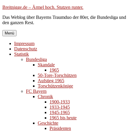
Zum
Breitnigge.de – Ärmel hoch. Stutzen runter.
Inhalt
Das Weblog über Bayerns Traumduo der 80er, die Bundesliga und
springen
den ganzen Rest.
Menü
Impressum
Datenschutz
Statistik
Bundesliga
Skandale
1965
50-Tore-Torschützen
Aufstieg 1965
Torschützenkönige
FC Bayern
Chronik
1900-1933
1933-1945
1945-1965
1965 bis heute
Geschichte
Präsidenten