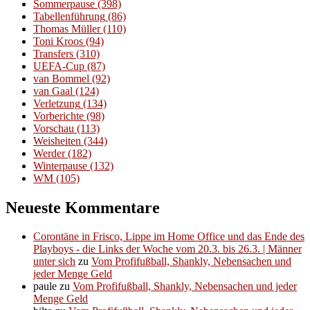
Sommerpause
(398)
Tabellenführung
(86)
Thomas Müller
(110)
Toni Kroos
(94)
Transfers
(310)
UEFA-Cup
(87)
van Bommel
(92)
van Gaal
(124)
Verletzung
(134)
Vorberichte
(98)
Vorschau
(113)
Weisheiten
(344)
Werder
(182)
Winterpause
(132)
WM
(105)
Neueste Kommentare
Corontäne in Frisco, Lippe im Home Office und das Ende des
Playboys - die Links der Woche vom 20.3. bis 26.3. | Männer
unter sich
zu
Vom Profifußball, Shankly, Nebensachen und
jeder Menge Geld
paule
zu
Vom Profifußball, Shankly, Nebensachen und jeder
Menge Geld