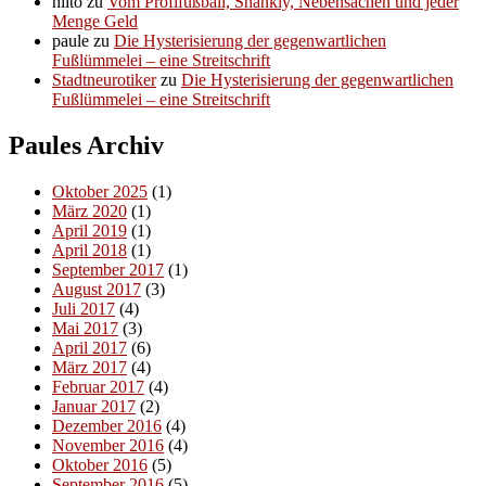
hilto
zu
Vom Profifußball, Shankly, Nebensachen und jeder
Menge Geld
paule
zu
Die Hysterisierung der gegenwartlichen
Fußlümmelei – eine Streitschrift
Stadtneurotiker
zu
Die Hysterisierung der gegenwartlichen
Fußlümmelei – eine Streitschrift
Paules Archiv
Oktober 2025
(1)
März 2020
(1)
April 2019
(1)
April 2018
(1)
September 2017
(1)
August 2017
(3)
Juli 2017
(4)
Mai 2017
(3)
April 2017
(6)
März 2017
(4)
Februar 2017
(4)
Januar 2017
(2)
Dezember 2016
(4)
November 2016
(4)
Oktober 2016
(5)
September 2016
(5)