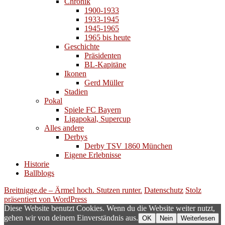
Chronik
1900-1933
1933-1945
1945-1965
1965 bis heute
Geschichte
Präsidenten
BL-Kapitäne
Ikonen
Gerd Müller
Stadien
Pokal
Spiele FC Bayern
Ligapokal, Supercup
Alles andere
Derbys
Derby TSV 1860 München
Eigene Erlebnisse
Historie
Ballblogs
Breitnigge.de – Ärmel hoch. Stutzen runter.
Datenschutz
Stolz
präsentiert von WordPress
Diese Website benutzt Cookies. Wenn du die Website weiter nutzt,
gehen wir von deinem Einverständnis aus.
OK
Nein
Weiterlesen