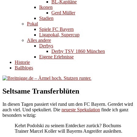
BL-Kapitäne
Ikonen
Gerd Müller
Stadien
Pokal
Spiele FC Bayern
Ligapokal, Supercup
Alles andere
Derbys
Derby TSV 1860 München
Eigene Erlebnisse
Historie
Ballblogs
Seltsame Transferblüten
In diesen Tagen passiert viel rund um den FC Bayern. Geredet wird
auch viel. Und spekuliert. Die
neueste Spekulation
finde ich ganz
besonders witzig:
Kehrt Podolski zu seinem Entdecker zurück? Bochums
Trainer Marcel Koller will Bayerns Angreifer ausleihen.