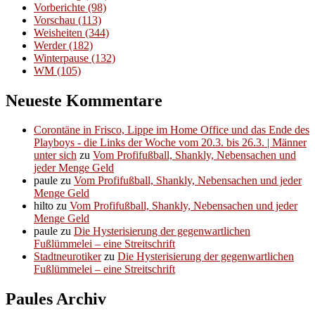
Vorberichte
(98)
Vorschau
(113)
Weisheiten
(344)
Werder
(182)
Winterpause
(132)
WM
(105)
Neueste Kommentare
Corontäne in Frisco, Lippe im Home Office und das Ende des
Playboys - die Links der Woche vom 20.3. bis 26.3. | Männer
unter sich
zu
Vom Profifußball, Shankly, Nebensachen und
jeder Menge Geld
paule
zu
Vom Profifußball, Shankly, Nebensachen und jeder
Menge Geld
hilto
zu
Vom Profifußball, Shankly, Nebensachen und jeder
Menge Geld
paule
zu
Die Hysterisierung der gegenwartlichen
Fußlümmelei – eine Streitschrift
Stadtneurotiker
zu
Die Hysterisierung der gegenwartlichen
Fußlümmelei – eine Streitschrift
Paules Archiv