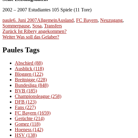
2002 – 2007 Estudiantes 105 Spiele (11 Tore)
Autor
Veröffentlicht
Kategorien
Schlagwörter
paule
6. Juni 2007
Allgemein
Ausland
,
FC Bayern
,
Neuzugang
,
am
Sommerpause
,
Sosa
,
Transfers
Beitragsnavigation
Vorheriger
Zurück
Ist Ribery angekommen?
Nächster
Beitrag:
Weiter
Was soll das Gelaber?
Beitrag:
Paules Tags
Abschied
(88)
Ausblick
(118)
Bloggen
(122)
Breitnigge
(228)
Bundesliga
(848)
BVB
(185)
Championsleague
(258)
DFB
(123)
Fans
(227)
FC Bayern
(1659)
Gerüchte
(214)
Gomez
(118)
Hoeness
(142)
HSV
(138)