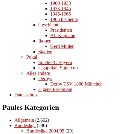
1900-1933
1933-1945
1945-1965
1965 bis heute
Geschichte
Präsidenten
BL-Kapitäne
Ikonen
Gerd Müller
Stadien
Pokal
Spiele FC Bayern
Ligapokal, Supercup
Alles andere
Derbys
Derby TSV 1860 München
Eigene Erlebnisse
Datenschutz
Paules Kategorien
Allgemein
(2.662)
Bundesliga
(290)
Bundesliga 2004/05
(29)