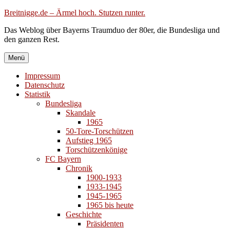
Zum
Breitnigge.de – Ärmel hoch. Stutzen runter.
Inhalt
Das Weblog über Bayerns Traumduo der 80er, die Bundesliga und
springen
den ganzen Rest.
Menü
Impressum
Datenschutz
Statistik
Bundesliga
Skandale
1965
50-Tore-Torschützen
Aufstieg 1965
Torschützenkönige
FC Bayern
Chronik
1900-1933
1933-1945
1945-1965
1965 bis heute
Geschichte
Präsidenten