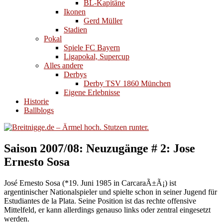
BL-Kapitäne
Ikonen
Gerd Müller
Stadien
Pokal
Spiele FC Bayern
Ligapokal, Supercup
Alles andere
Derbys
Derby TSV 1860 München
Eigene Erlebnisse
Historie
Ballblogs
Saison 2007/08: Neuzugänge # 2: Jose
Ernesto Sosa
José Ernesto Sosa (*19. Juni 1985 in CarcaraÃ±Ã¡) ist
argentinischer Nationalspieler und spielte schon in seiner Jugend für
Estudiantes de la Plata. Seine Position ist das rechte offensive
Mittelfeld, er kann allerdings genauso links oder zentral eingesetzt
werden.