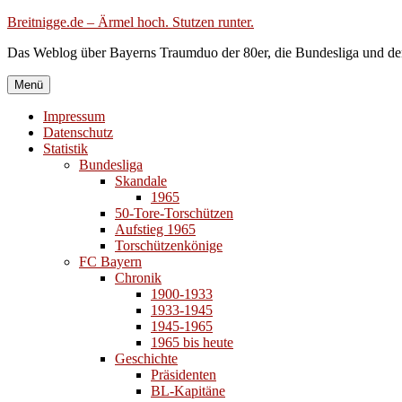
Zum
Breitnigge.de – Ärmel hoch. Stutzen runter.
Inhalt
Das Weblog über Bayerns Traumduo der 80er, die Bundesliga und de
springen
Menü
Impressum
Datenschutz
Statistik
Bundesliga
Skandale
1965
50-Tore-Torschützen
Aufstieg 1965
Torschützenkönige
FC Bayern
Chronik
1900-1933
1933-1945
1945-1965
1965 bis heute
Geschichte
Präsidenten
BL-Kapitäne