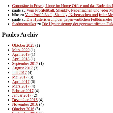
Corontäne in Frisco, Lippe im Home Office und das Ende des P
paule
zu
Vom Profifußball, Shankly, Nebensachen und jeder 
hilto
zu
Vom Profifußball, Shankly, Nebensachen und jeder M
paule
zu
Die Hysterisierung der gegenwartlichen Fußlümmelei – 
Stadtneurotiker
zu
Die Hysterisierung der gegenwartlichen Fußl
Paules Archiv
Oktober 2025
(1)
März 2020
(1)
April 2019
(1)
April 2018
(1)
September 2017
(1)
August 2017
(3)
Juli 2017
(4)
Mai 2017
(3)
April 2017
(6)
März 2017
(4)
Februar 2017
(4)
Januar 2017
(2)
Dezember 2016
(4)
November 2016
(4)
Oktober 2016
(5)