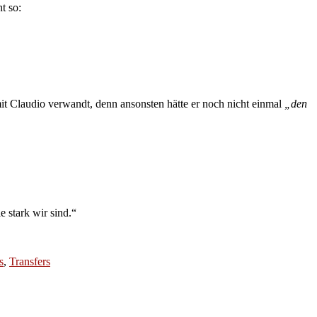
t so:
 mit Claudio verwandt, denn ansonsten hätte er noch nicht einmal
„den
 stark wir sind.“
s
,
Transfers