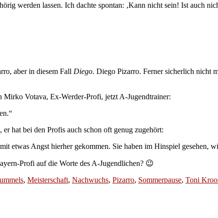
ig werden lassen. Ich dachte spontan: ‚Kann nicht sein! Ist auch nich
rro, aber in diesem Fall
Diego
. Diego Pizarro. Ferner sicherlich nicht
 Mirko Votava, Ex-Werder-Profi, jetzt A-Jugendtrainer:
en.“
 er hat bei den Profis auch schon oft genug zugehört:
t mit etwas Angst hierher gekommen. Sie haben im Hinspiel gesehen, wie
 Bayern-Profi auf die Worte des A-Jugendlichen? 😉
ummels
,
Meisterschaft
,
Nachwuchs
,
Pizarro
,
Sommerpause
,
Toni Kroo