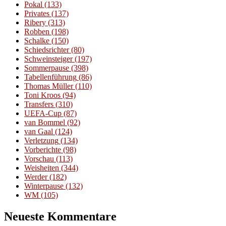
Pokal
(133)
Privates
(137)
Ribery
(313)
Robben
(198)
Schalke
(150)
Schiedsrichter
(80)
Schweinsteiger
(197)
Sommerpause
(398)
Tabellenführung
(86)
Thomas Müller
(110)
Toni Kroos
(94)
Transfers
(310)
UEFA-Cup
(87)
van Bommel
(92)
van Gaal
(124)
Verletzung
(134)
Vorberichte
(98)
Vorschau
(113)
Weisheiten
(344)
Werder
(182)
Winterpause
(132)
WM
(105)
Neueste Kommentare