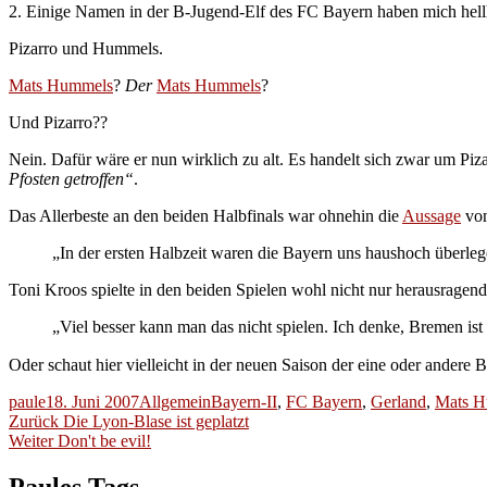
2. Einige Namen in der B-Jugend-Elf des FC Bayern haben mich hellhör
Pizarro und Hummels.
Mats Hummels
?
Der
Mats Hummels
?
Und Pizarro??
Nein. Dafür wäre er nun wirklich zu alt. Es handelt sich zwar um Piza
Pfosten getroffen“
.
Das Allerbeste an den beiden Halbfinals war ohnehin die
Aussage
von
„In der ersten Halbzeit waren die Bayern uns haushoch überleg
Toni Kroos spielte in den beiden Spielen wohl nicht nur herausragend,
„Viel besser kann man das nicht spielen. Ich denke, Bremen is
Oder schaut hier vielleicht in der neuen Saison der eine oder andere
Autor
Veröffentlicht
Kategorien
Schlagwörter
paule
18. Juni 2007
Allgemein
Bayern-II
,
FC Bayern
,
Gerland
,
Mats H
Beitragsnavigation
am
Vorheriger
Zurück
Die Lyon-Blase ist geplatzt
Nächster
Beitrag:
Weiter
Don't be evil!
Beitrag:
Paules Tags