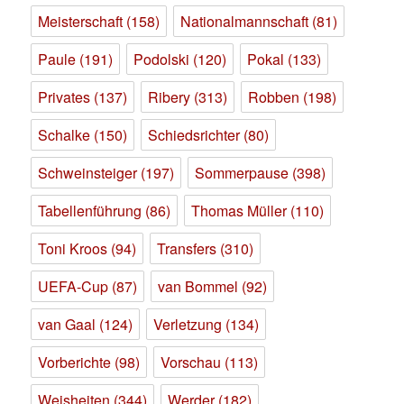
Meisterschaft
(158)
Nationalmannschaft
(81)
Paule
(191)
Podolski
(120)
Pokal
(133)
Privates
(137)
Ribery
(313)
Robben
(198)
Schalke
(150)
Schiedsrichter
(80)
Schweinsteiger
(197)
Sommerpause
(398)
Tabellenführung
(86)
Thomas Müller
(110)
Toni Kroos
(94)
Transfers
(310)
UEFA-Cup
(87)
van Bommel
(92)
van Gaal
(124)
Verletzung
(134)
Vorberichte
(98)
Vorschau
(113)
Weisheiten
(344)
Werder
(182)