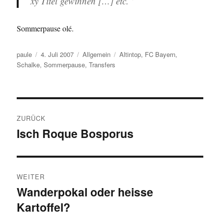
xy Titel gewinnen […] etc.“
Sommerpause olé.
Autor
Veröffentlicht
Kategorien
Schlagwörter
paule
4. Juli 2007
Allgemein
Altintop
,
FC Bayern
,
am
Schalke
,
Sommerpause
,
Transfers
Beitragsnavigation
ZURÜCK
Isch Roque Bosporus
Vorheriger
Beitrag:
WEITER
Wanderpokal oder heisse
Nächster
Kartoffel?
Beitrag: