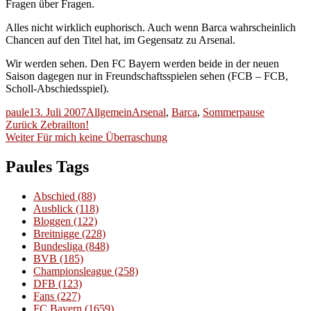
Fragen über Fragen.
Alles nicht wirklich euphorisch. Auch wenn Barca wahrscheinlich
Chancen auf den Titel hat, im Gegensatz zu Arsenal.
Wir werden sehen. Den FC Bayern werden beide in der neuen
Saison dagegen nur in Freundschaftsspielen sehen (FCB – FCB,
Scholl-Abschiedsspiel).
Autor
Veröffentlicht
Kategorien
Schlagwörter
paule
13. Juli 2007
Allgemein
Arsenal
,
Barca
,
Sommerpause
Beitragsnavigation
am
Vorheriger
Zurück
Zebrailton!
Nächster
Beitrag:
Weiter
Für mich keine Überraschung
Beitrag:
Paules Tags
Abschied
(88)
Ausblick
(118)
Bloggen
(122)
Breitnigge
(228)
Bundesliga
(848)
BVB
(185)
Championsleague
(258)
DFB
(123)
Fans
(227)
FC Bayern
(1659)