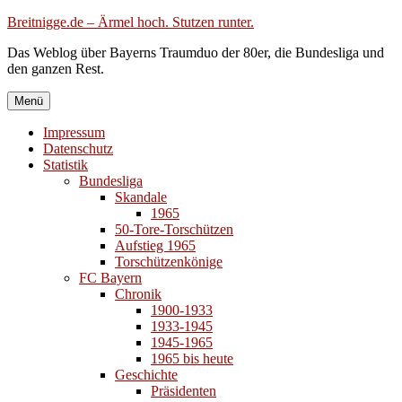
Zum
Breitnigge.de – Ärmel hoch. Stutzen runter.
Inhalt
Das Weblog über Bayerns Traumduo der 80er, die Bundesliga und
springen
den ganzen Rest.
Menü
Impressum
Datenschutz
Statistik
Bundesliga
Skandale
1965
50-Tore-Torschützen
Aufstieg 1965
Torschützenkönige
FC Bayern
Chronik
1900-1933
1933-1945
1945-1965
1965 bis heute
Geschichte
Präsidenten