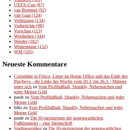
UEFA-Cup
(87)
van Bommel
(92)
van Gaal
(124)
Verletzung
(134)
Vorberichte
(98)
Vorschau
(113)
Weisheiten
(344)
Werder
(182)
Winterpause
(132)
WM
(105)
Neueste Kommentare
Corontäne in Frisco, Lippe im Home Office und das Ende des
Playboys - die Links der Woche vom 20.3. bis 26.3. | Männer
unter sich
zu
Vom Profifußball, Shankly, Nebensachen und
jeder Menge Geld
paule
zu
Vom Profifußball, Shankly, Nebensachen und jeder
Menge Geld
hilto
zu
Vom Profifußball, Shankly, Nebensachen und jeder
Menge Geld
paule
zu
Die Hysterisierung der gegenwartlichen
Fußlümmelei – eine Streitschrift
Stadtneurotiker
zu
Die Hysterisierung der gegenwartlichen