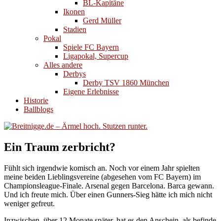
BL-Kapitäne
Ikonen
Gerd Müller
Stadien
Pokal
Spiele FC Bayern
Ligapokal, Supercup
Alles andere
Derbys
Derby TSV 1860 München
Eigene Erlebnisse
Historie
Ballblogs
Ein Traum zerbricht?
Fühlt sich irgendwie komisch an. Noch vor einem Jahr spielten
meine beiden Lieblingsvereine (abgesehen vom FC Bayern) im
Championsleague-Finale. Arsenal gegen Barcelona. Barca gewann.
Und ich freute mich. Über einen Gunners-Sieg hätte ich mich nicht
weniger gefreut.
Inzwischen, über 12 Monate später, hat es den Anschein, als befinde