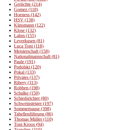
Gerüchte
(214)
Gomez
(118)
Hoeness
(142)
HSV
(138)
Klinsmann
(122)
Klose
(132)
Lahm
(155)
Leverkusen
(81)
Luca Toni
(118)
Meisterschaft
(158)
Nationalmannschaft
(81)
Paule
(191)
Podolski
(120)
Pokal
(133)
Privates
(137)
Ribery
(313)
Robben
(198)
Schalke
(150)
Schiedsrichter
(80)
Schweinsteiger
(197)
Sommerpause
(398)
Tabellenführung
(86)
Thomas Müller
(110)
Toni Kroos
(94)
Transfers
(310)