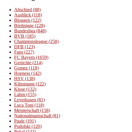
Abschied
(88)
Ausblick
(118)
Bloggen
(122)
Breitnigge
(228)
Bundesliga
(848)
BVB
(185)
Championsleague
(258)
DFB
(123)
Fans
(227)
FC Bayern
(1659)
Gerüchte
(214)
Gomez
(118)
Hoeness
(142)
HSV
(138)
Klinsmann
(122)
Klose
(132)
Lahm
(155)
Leverkusen
(81)
Luca Toni
(118)
Meisterschaft
(158)
Nationalmannschaft
(81)
Paule
(191)
Podolski
(120)
Pokal
(133)