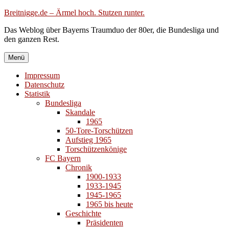
Zum
Breitnigge.de – Ärmel hoch. Stutzen runter.
Inhalt
Das Weblog über Bayerns Traumduo der 80er, die Bundesliga und
springen
den ganzen Rest.
Menü
Impressum
Datenschutz
Statistik
Bundesliga
Skandale
1965
50-Tore-Torschützen
Aufstieg 1965
Torschützenkönige
FC Bayern
Chronik
1900-1933
1933-1945
1945-1965
1965 bis heute
Geschichte
Präsidenten