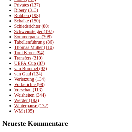
Privates
(137)
Ribery
(313)
Robben
(198)
Schalke
(150)
Schiedsrichter
(80)
Schweinsteiger
(197)
Sommerpause
(398)
Tabellenführung
(86)
Thomas Müller
(110)
Toni Kroos
(94)
Transfers
(310)
UEFA-Cup
(87)
van Bommel
(92)
van Gaal
(124)
Verletzung
(134)
Vorberichte
(98)
Vorschau
(113)
Weisheiten
(344)
Werder
(182)
Winterpause
(132)
WM
(105)
Neueste Kommentare