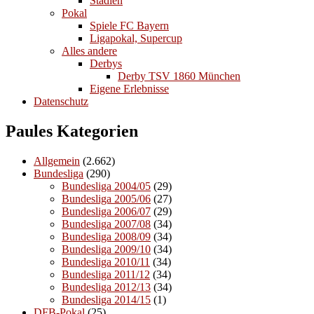
Stadien
Pokal
Spiele FC Bayern
Ligapokal, Supercup
Alles andere
Derbys
Derby TSV 1860 München
Eigene Erlebnisse
Datenschutz
Paules Kategorien
Allgemein
(2.662)
Bundesliga
(290)
Bundesliga 2004/05
(29)
Bundesliga 2005/06
(27)
Bundesliga 2006/07
(29)
Bundesliga 2007/08
(34)
Bundesliga 2008/09
(34)
Bundesliga 2009/10
(34)
Bundesliga 2010/11
(34)
Bundesliga 2011/12
(34)
Bundesliga 2012/13
(34)
Bundesliga 2014/15
(1)
DFB-Pokal
(25)