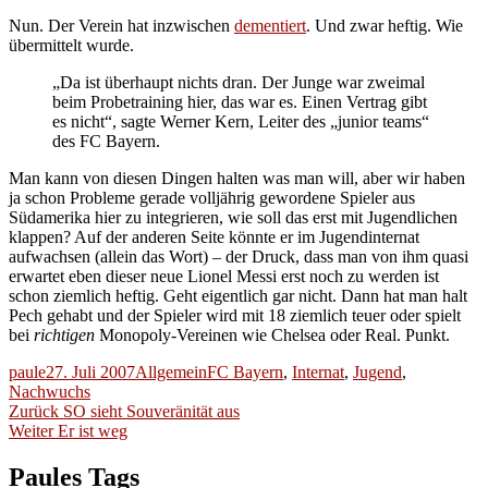
Nun. Der Verein hat inzwischen
dementiert
. Und zwar heftig. Wie
übermittelt wurde.
„Da ist überhaupt nichts dran. Der Junge war zweimal
beim Probetraining hier, das war es. Einen Vertrag gibt
es nicht“, sagte Werner Kern, Leiter des „junior teams“
des FC Bayern.
Man kann von diesen Dingen halten was man will, aber wir haben
ja schon Probleme gerade volljährig gewordene Spieler aus
Südamerika hier zu integrieren, wie soll das erst mit Jugendlichen
klappen? Auf der anderen Seite könnte er im Jugendinternat
aufwachsen (allein das Wort) – der Druck, dass man von ihm quasi
erwartet eben dieser neue Lionel Messi erst noch zu werden ist
schon ziemlich heftig. Geht eigentlich gar nicht. Dann hat man halt
Pech gehabt und der Spieler wird mit 18 ziemlich teuer oder spielt
bei
richtigen
Monopoly-Vereinen wie Chelsea oder Real. Punkt.
Autor
Veröffentlicht
Kategorien
Schlagwörter
paule
27. Juli 2007
Allgemein
FC Bayern
,
Internat
,
Jugend
,
am
Nachwuchs
Beitragsnavigation
Vorheriger
Zurück
SO sieht Souveränität aus
Nächster
Beitrag:
Weiter
Er ist weg
Beitrag:
Paules Tags