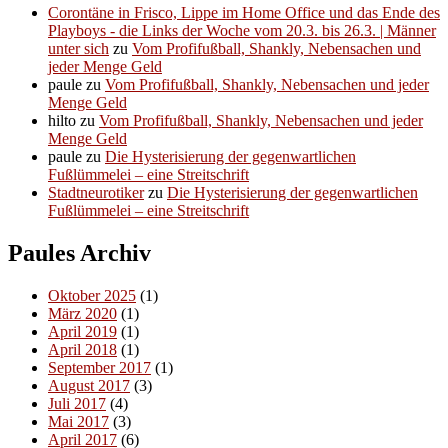
Corontäne in Frisco, Lippe im Home Office und das Ende des
Playboys - die Links der Woche vom 20.3. bis 26.3. | Männer
unter sich
zu
Vom Profifußball, Shankly, Nebensachen und
jeder Menge Geld
paule
zu
Vom Profifußball, Shankly, Nebensachen und jeder
Menge Geld
hilto
zu
Vom Profifußball, Shankly, Nebensachen und jeder
Menge Geld
paule
zu
Die Hysterisierung der gegenwartlichen
Fußlümmelei – eine Streitschrift
Stadtneurotiker
zu
Die Hysterisierung der gegenwartlichen
Fußlümmelei – eine Streitschrift
Paules Archiv
Oktober 2025
(1)
März 2020
(1)
April 2019
(1)
April 2018
(1)
September 2017
(1)
August 2017
(3)
Juli 2017
(4)
Mai 2017
(3)
April 2017
(6)