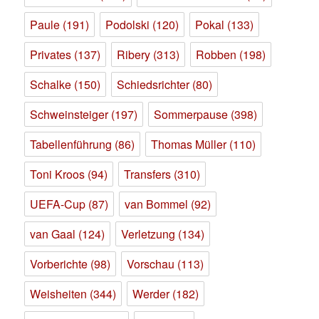
Paule
(191)
Podolski
(120)
Pokal
(133)
Privates
(137)
Ribery
(313)
Robben
(198)
Schalke
(150)
Schiedsrichter
(80)
Schweinsteiger
(197)
Sommerpause
(398)
Tabellenführung
(86)
Thomas Müller
(110)
Toni Kroos
(94)
Transfers
(310)
UEFA-Cup
(87)
van Bommel
(92)
van Gaal
(124)
Verletzung
(134)
Vorberichte
(98)
Vorschau
(113)
Weisheiten
(344)
Werder
(182)