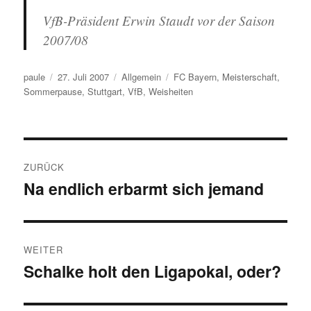
VfB-Präsident Erwin Staudt vor der Saison
2007/08
Autor
Veröffentlicht
Kategorien
Schlagwörter
paule
27. Juli 2007
Allgemein
FC Bayern
,
Meisterschaft
,
am
Sommerpause
,
Stuttgart
,
VfB
,
Weisheiten
Beitragsnavigation
ZURÜCK
Na endlich erbarmt sich jemand
Vorheriger
Beitrag:
WEITER
Schalke holt den Ligapokal, oder?
Nächster
Beitrag: