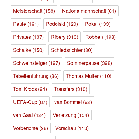
Meisterschaft
(158)
Nationalmannschaft
(81)
Paule
(191)
Podolski
(120)
Pokal
(133)
Privates
(137)
Ribery
(313)
Robben
(198)
Schalke
(150)
Schiedsrichter
(80)
Schweinsteiger
(197)
Sommerpause
(398)
Tabellenführung
(86)
Thomas Müller
(110)
Toni Kroos
(94)
Transfers
(310)
UEFA-Cup
(87)
van Bommel
(92)
van Gaal
(124)
Verletzung
(134)
Vorberichte
(98)
Vorschau
(113)