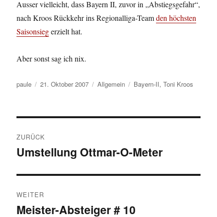
Ausser vielleicht, dass Bayern II, zuvor in „Abstiegsgefahr“,
nach Kroos Rückkehr ins Regionalliga-Team
den höchsten
Saisonsieg
erzielt hat.
Aber sonst sag ich nix.
Autor
Veröffentlicht
Kategorien
Schlagwörter
paule
21. Oktober 2007
Allgemein
Bayern-II
,
Toni Kroos
am
Beitragsnavigation
ZURÜCK
Umstellung Ottmar-O-Meter
Vorheriger
Beitrag:
WEITER
Meister-Absteiger # 10
Nächster