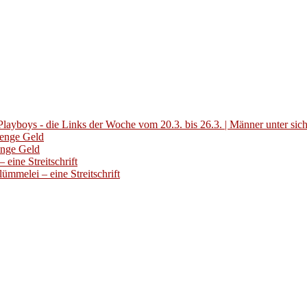
layboys - die Links der Woche vom 20.3. bis 26.3. | Männer unter sic
Menge Geld
enge Geld
eine Streitschrift
ümmelei – eine Streitschrift