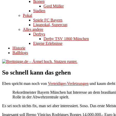
Ikonen
Gerd Müller
Stadien
Pokal
Spiele FC Bayern
Ligapokal, Supercup
Alles andere
Derbys
Derby TSV 1860 München
Eigene Erlebnisse
Historie
Ballblogs
So schnell kann das gehen
Eben spricht man noch von
Verteidiger-Verletzungen
und kaum dreht 
Rekordmeister Bayern München hat Interesse an dem brasiliani
Rolle in der Abwehrzentrale spielt.
Es sei noch nichts fix, man sei aber interessiert. Soso. Das erste Meis
Insgesamt soll Breno Vinicius Rodrigues Borges 14.000.000,- Euro ko