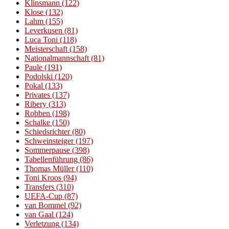
Klinsmann
(122)
Klose
(132)
Lahm
(155)
Leverkusen
(81)
Luca Toni
(118)
Meisterschaft
(158)
Nationalmannschaft
(81)
Paule
(191)
Podolski
(120)
Pokal
(133)
Privates
(137)
Ribery
(313)
Robben
(198)
Schalke
(150)
Schiedsrichter
(80)
Schweinsteiger
(197)
Sommerpause
(398)
Tabellenführung
(86)
Thomas Müller
(110)
Toni Kroos
(94)
Transfers
(310)
UEFA-Cup
(87)
van Bommel
(92)
van Gaal
(124)
Verletzung
(134)