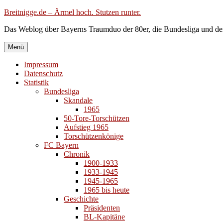
Zum
Breitnigge.de – Ärmel hoch. Stutzen runter.
Inhalt
Das Weblog über Bayerns Traumduo der 80er, die Bundesliga und de
springen
Menü
Impressum
Datenschutz
Statistik
Bundesliga
Skandale
1965
50-Tore-Torschützen
Aufstieg 1965
Torschützenkönige
FC Bayern
Chronik
1900-1933
1933-1945
1945-1965
1965 bis heute
Geschichte
Präsidenten
BL-Kapitäne