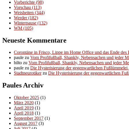
Vorberichte
(98)
Vorschau
(113)
Weisheiten
(344)
Werder
(182)
Winterpause
(132)
WM
(105)
Neueste Kommentare
Corontäne in Frisco, Lippe im Home Office und das Ende des P
paule
zu
Vom Profifußball, Shankly, Nebensachen und jeder 
hilto
zu
Vom Profifußball, Shankly, Nebensachen und jeder M
paule
zu
Die Hysterisierung der gegenwartlichen Fußlümmelei – 
Stadtneurotiker
zu
Die Hysterisierung der gegenwartlichen Fußl
Paules Archiv
Oktober 2025
(1)
März 2020
(1)
April 2019
(1)
April 2018
(1)
September 2017
(1)
August 2017
(3)
Juli 2017
(4)