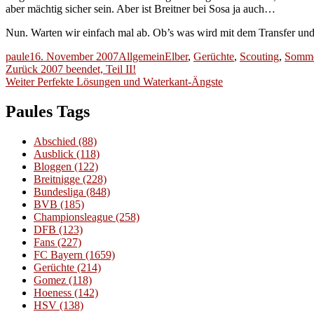
aber mächtig sicher sein. Aber ist Breitner bei Sosa ja auch…
Nun. Warten wir einfach mal ab. Ob’s was wird mit dem Transfer und
Autor
Veröffentlicht
Kategorien
Schlagwörter
paule
16. November 2007
Allgemein
Elber
,
Gerüchte
,
Scouting
,
Somme
Beitragsnavigation
am
Vorheriger
Zurück
2007 beendet, Teil II!
Nächster
Beitrag:
Weiter
Perfekte Lösungen und Waterkant-Ängste
Beitrag:
Paules Tags
Abschied
(88)
Ausblick
(118)
Bloggen
(122)
Breitnigge
(228)
Bundesliga
(848)
BVB
(185)
Championsleague
(258)
DFB
(123)
Fans
(227)
FC Bayern
(1659)
Gerüchte
(214)
Gomez
(118)
Hoeness
(142)
HSV
(138)