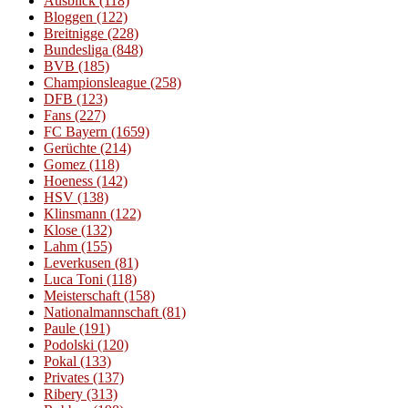
Ausblick
(118)
Bloggen
(122)
Breitnigge
(228)
Bundesliga
(848)
BVB
(185)
Championsleague
(258)
DFB
(123)
Fans
(227)
FC Bayern
(1659)
Gerüchte
(214)
Gomez
(118)
Hoeness
(142)
HSV
(138)
Klinsmann
(122)
Klose
(132)
Lahm
(155)
Leverkusen
(81)
Luca Toni
(118)
Meisterschaft
(158)
Nationalmannschaft
(81)
Paule
(191)
Podolski
(120)
Pokal
(133)
Privates
(137)
Ribery
(313)