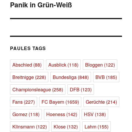
Panik in Grün-Weiß
Nächster
Beitrag:
PAULES TAGS
Abschied
(88)
Ausblick
(118)
Bloggen
(122)
Breitnigge
(228)
Bundesliga
(848)
BVB
(185)
Championsleague
(258)
DFB
(123)
Fans
(227)
FC Bayern
(1659)
Gerüchte
(214)
Gomez
(118)
Hoeness
(142)
HSV
(138)
Klinsmann
(122)
Klose
(132)
Lahm
(155)