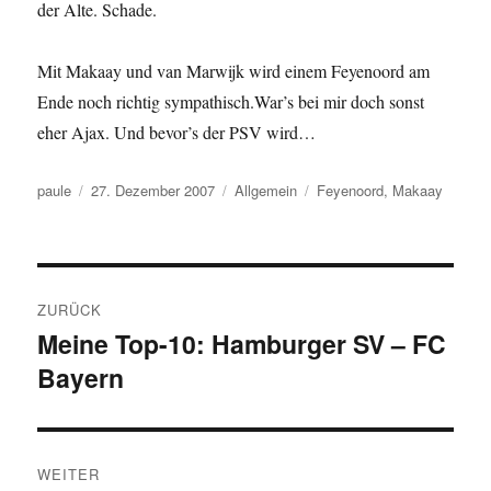
der Alte. Schade.
Mit Makaay und van Marwijk wird einem Feyenoord am
Ende noch richtig sympathisch.War’s bei mir doch sonst
eher Ajax. Und bevor’s der PSV wird…
Autor
Veröffentlicht
Kategorien
Schlagwörter
paule
27. Dezember 2007
Allgemein
Feyenoord
,
Makaay
am
Beitragsnavigation
ZURÜCK
Meine Top-10: Hamburger SV – FC
Vorheriger
Bayern
Beitrag:
WEITER