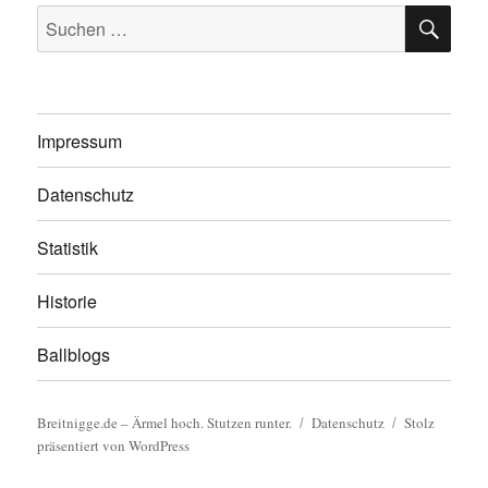
SU
Suchen
nach:
Impressum
Datenschutz
Statistik
Historie
Ballblogs
Breitnigge.de – Ärmel hoch. Stutzen runter.
Datenschutz
Stolz
präsentiert von WordPress