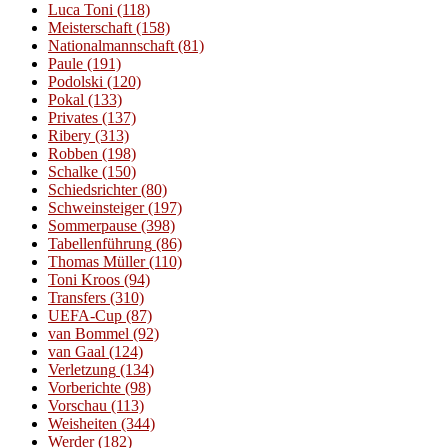
Luca Toni
(118)
Meisterschaft
(158)
Nationalmannschaft
(81)
Paule
(191)
Podolski
(120)
Pokal
(133)
Privates
(137)
Ribery
(313)
Robben
(198)
Schalke
(150)
Schiedsrichter
(80)
Schweinsteiger
(197)
Sommerpause
(398)
Tabellenführung
(86)
Thomas Müller
(110)
Toni Kroos
(94)
Transfers
(310)
UEFA-Cup
(87)
van Bommel
(92)
van Gaal
(124)
Verletzung
(134)
Vorberichte
(98)
Vorschau
(113)
Weisheiten
(344)
Werder
(182)