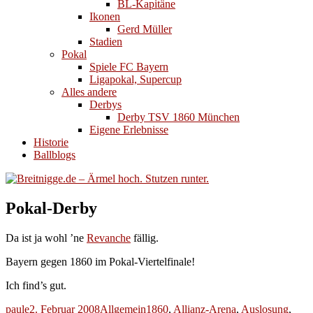
BL-Kapitäne
Ikonen
Gerd Müller
Stadien
Pokal
Spiele FC Bayern
Ligapokal, Supercup
Alles andere
Derbys
Derby TSV 1860 München
Eigene Erlebnisse
Historie
Ballblogs
Pokal-Derby
Da ist ja wohl ’ne
Revanche
fällig.
Bayern gegen 1860 im Pokal-Viertelfinale!
Ich find’s gut.
Autor
Veröffentlicht
Kategorien
Schlagwörter
paule
2. Februar 2008
Allgemein
1860
,
Allianz-Arena
,
Auslosung
,