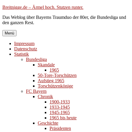
Zum
Breitnigge.de – Ärmel hoch. Stutzen runter.
Inhalt
Das Weblog über Bayerns Traumduo der 80er, die Bundesliga und
springen
den ganzen Rest.
Menü
Impressum
Datenschutz
Statistik
Bundesliga
Skandale
1965
50-Tore-Torschützen
Aufstieg 1965
Torschützenkönige
FC Bayern
Chronik
1900-1933
1933-1945
1945-1965
1965 bis heute
Geschichte
Präsidenten