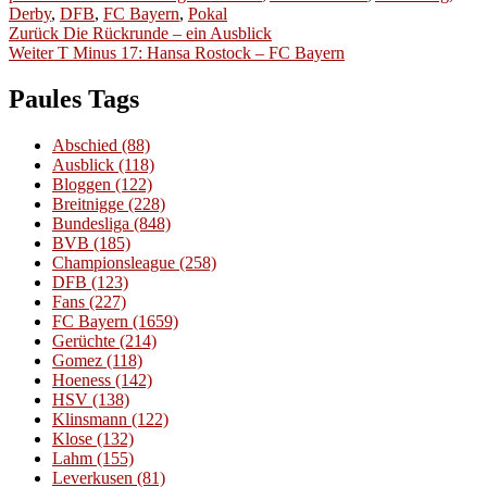
am
Derby
,
DFB
,
FC Bayern
,
Pokal
Beitragsnavigation
Vorheriger
Zurück
Die Rückrunde – ein Ausblick
Nächster
Beitrag:
Weiter
T Minus 17: Hansa Rostock – FC Bayern
Beitrag:
Paules Tags
Abschied
(88)
Ausblick
(118)
Bloggen
(122)
Breitnigge
(228)
Bundesliga
(848)
BVB
(185)
Championsleague
(258)
DFB
(123)
Fans
(227)
FC Bayern
(1659)
Gerüchte
(214)
Gomez
(118)
Hoeness
(142)
HSV
(138)
Klinsmann
(122)
Klose
(132)
Lahm
(155)
Leverkusen
(81)