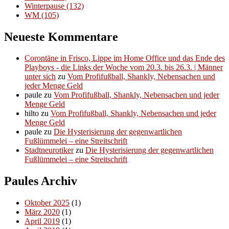
Winterpause
(132)
WM
(105)
Neueste Kommentare
Corontäne in Frisco, Lippe im Home Office und das Ende des
Playboys - die Links der Woche vom 20.3. bis 26.3. | Männer
unter sich
zu
Vom Profifußball, Shankly, Nebensachen und
jeder Menge Geld
paule
zu
Vom Profifußball, Shankly, Nebensachen und jeder
Menge Geld
hilto
zu
Vom Profifußball, Shankly, Nebensachen und jeder
Menge Geld
paule
zu
Die Hysterisierung der gegenwartlichen
Fußlümmelei – eine Streitschrift
Stadtneurotiker
zu
Die Hysterisierung der gegenwartlichen
Fußlümmelei – eine Streitschrift
Paules Archiv
Oktober 2025
(1)
März 2020
(1)
April 2019
(1)