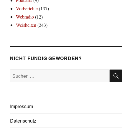
Podcasts
(9)
Vorberichte
(137)
Webradio
(12)
Weisheiten
(243)
NICHT FÜNDIG GEWORDEN?
SU
Suchen
nach:
Impressum
Datenschutz