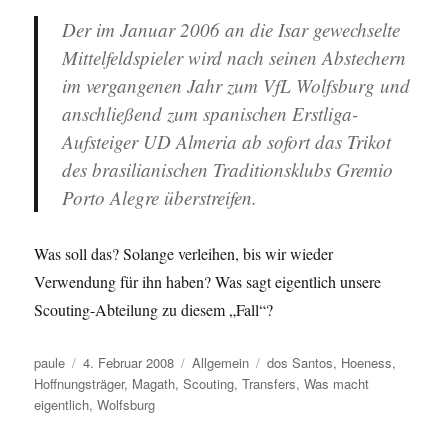
Der im Januar 2006 an die Isar gewechselte
Mittelfeldspieler wird nach seinen Abstechern
im vergangenen Jahr zum VfL Wolfsburg und
anschließend zum spanischen Erstliga-
Aufsteiger UD Almeria ab sofort das Trikot
des brasilianischen Traditionsklubs Gremio
Porto Alegre überstreifen.
Was soll das? Solange verleihen, bis wir wieder
Verwendung für ihn haben? Was sagt eigentlich unsere
Scouting-Abteilung zu diesem „Fall“?
Autor
Veröffentlicht
Kategorien
Schlagwörter
paule
4. Februar 2008
Allgemein
dos Santos
,
Hoeness
,
am
Hoffnungsträger
,
Magath
,
Scouting
,
Transfers
,
Was macht
eigentlich
,
Wolfsburg