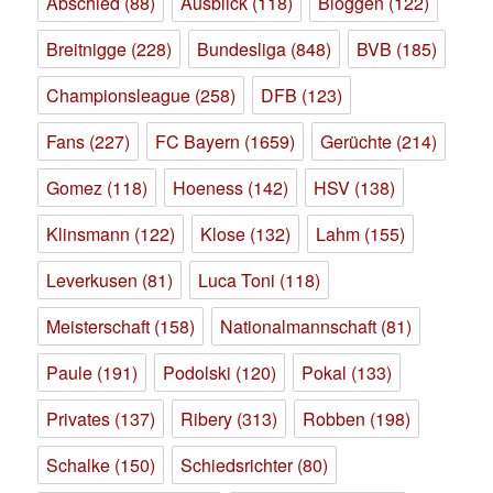
Abschied
(88)
Ausblick
(118)
Bloggen
(122)
Breitnigge
(228)
Bundesliga
(848)
BVB
(185)
Championsleague
(258)
DFB
(123)
Fans
(227)
FC Bayern
(1659)
Gerüchte
(214)
Gomez
(118)
Hoeness
(142)
HSV
(138)
Klinsmann
(122)
Klose
(132)
Lahm
(155)
Leverkusen
(81)
Luca Toni
(118)
Meisterschaft
(158)
Nationalmannschaft
(81)
Paule
(191)
Podolski
(120)
Pokal
(133)
Privates
(137)
Ribery
(313)
Robben
(198)
Schalke
(150)
Schiedsrichter
(80)