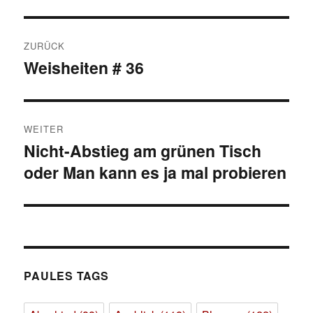
Beitragsnavigation
ZURÜCK
Weisheiten # 36
Vorheriger
Beitrag:
WEITER
Nicht-Abstieg am grünen Tisch
Nächster
oder Man kann es ja mal probieren
Beitrag:
PAULES TAGS