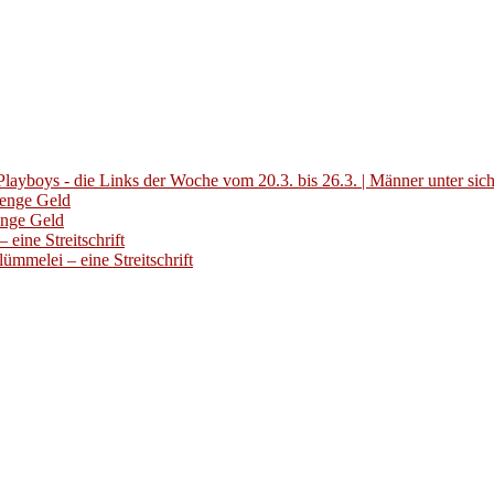
layboys - die Links der Woche vom 20.3. bis 26.3. | Männer unter sic
Menge Geld
enge Geld
eine Streitschrift
ümmelei – eine Streitschrift