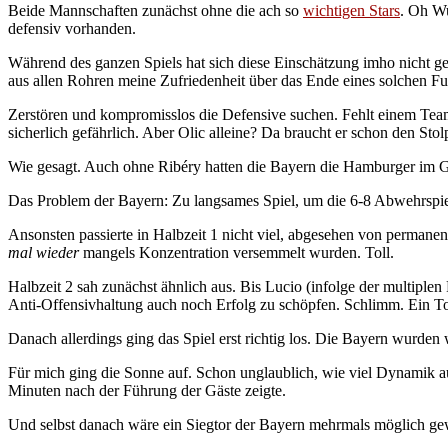
Beide Mannschaften zunächst ohne die ach so
wichtigen Stars
. Oh Wu
defensiv vorhanden.
Während des ganzen Spiels hat sich diese Einschätzung imho nicht g
aus allen Rohren meine Zufriedenheit über das Ende eines solchen F
Zerstören und kompromisslos die Defensive suchen. Fehlt einem Tea
sicherlich gefährlich. Aber Olic alleine? Da braucht er schon den Stol
Wie gesagt. Auch ohne Ribéry hatten die Bayern die Hamburger im Gr
Das Problem der Bayern: Zu langsames Spiel, um die 6-8 Abwehrspi
Ansonsten passierte in Halbzeit 1 nicht viel, abgesehen von permanen
mal wieder
mangels Konzentration versemmelt wurden. Toll.
Halbzeit 2 sah zunächst ähnlich aus. Bis Lucio (infolge der multiple
Anti-Offensivhaltung auch noch Erfolg zu schöpfen. Schlimm. Ein To
Danach allerdings ging das Spiel erst richtig los. Die Bayern wurde
Für mich ging die Sonne auf. Schon unglaublich, wie viel Dynamik a
Minuten nach der Führung der Gäste zeigte.
Und selbst danach wäre ein Siegtor der Bayern mehrmals möglich ge