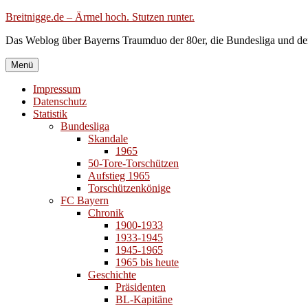
Zum
Breitnigge.de – Ärmel hoch. Stutzen runter.
Inhalt
Das Weblog über Bayerns Traumduo der 80er, die Bundesliga und de
springen
Menü
Impressum
Datenschutz
Statistik
Bundesliga
Skandale
1965
50-Tore-Torschützen
Aufstieg 1965
Torschützenkönige
FC Bayern
Chronik
1900-1933
1933-1945
1945-1965
1965 bis heute
Geschichte
Präsidenten
BL-Kapitäne