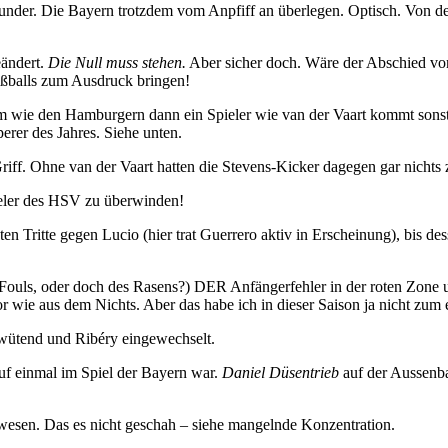
nder. Die Bayern trotzdem vom Anpfiff an überlegen. Optisch. Von de
eändert.
Die Null muss stehen.
Aber sicher doch. Wäre der Abschied von
ußballs zum Ausdruck bringen!
m wie den Hamburgern dann ein Spieler wie van der Vaart kommt sons
perer des Jahres. Siehe unten.
iff. Ohne van der Vaart hatten die Stevens-Kicker dagegen gar nichts
eler des HSV zu überwinden!
ten Tritte gegen Lucio (hier trat Guerrero aktiv in Erscheinung), bis 
n Fouls, oder doch des Rasens?) DER Anfängerfehler in der roten Zone 
r wie aus dem Nichts. Aber das habe ich in dieser Saison ja nicht zu
n wütend und Ribéry eingewechselt.
uf einmal im Spiel der Bayern war.
Daniel Düsentrieb
auf der Aussenba
wesen. Das es nicht geschah – siehe mangelnde Konzentration.