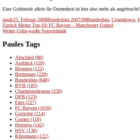
Eine Geldstrafe allein für Dummheit ist hier also mehr als angebracht!
Autor
Veröffentlicht
Kategorien
Schlagwörter
paule
25. Februar 2008
Bundesliga 2007/08
Bundesliga
,
Countdown
,
F
Beitragsnavigation
am
Vorheriger
Zurück
Meine Top-10: FC Bayern – Manchester United
Nächster
Beitrag:
Weiter
Grün-weiße Souveränität
Beitrag:
Paules Tags
Abschied
(88)
Ausblick
(118)
Bloggen
(122)
Breitnigge
(228)
Bundesliga
(848)
BVB
(185)
Championsleague
(258)
DFB
(123)
Fans
(227)
FC Bayern
(1659)
Gerüchte
(214)
Gomez
(118)
Hoeness
(142)
HSV
(138)
Klinsmann
(122)