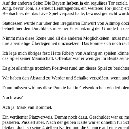
Auf der anderen Seite: Die Bayern
haben
ja ein reguläres Tor erzie
Jong, bevor Toni, als erneut Leidtragender, ein weiteres Tor (nicht) 
Beobachter, der das Live-Spiel verpasst hatte, bewusst gemacht wurd
Stattdessen wurde nur über den irregulären Einwurf von Altintop do
behielt hier den Durchblick in seiner Einschätzung der Gründe für das
Nimmt man diese Szene und all die anderen Möglichkeiten, muss man i
ihre abermalige Überlegenheit umzusetzen. Das könnte sich noch räch
Ich lege mich übriges fest: Hätte Ribéry von Anfang an spielen könne
das Spiel seiner Mannschaft. Offenbar war er weniger im Besitz seiner
Es gibt allerdings trotzdem Positives rund um dieses Spiel zu berichte
Wir haben den Abstand zu Werder und Schalke vergrößert, wenn auch 
Dann müssen wir uns diese Punkte halt in Gelsenkirchen wiederholen
Noch was?
Ach ja. Mark van Bommel.
Ein verdienter Platzverweis. Dumm noch dazu. Geschuldet war er, me
passieren. Passiert aber. Nach der gelben Karte war er ohnehin für S
bleiben doch so seine 4 gelben Karten und die Chance auf eine erneut