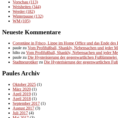
Vorschau
(113)
Weisheiten
(344)
Werder
(182)
Winterpause
(132)
WM
(105)
Neueste Kommentare
Corontäne in Frisco, Lippe im Home Office und das Ende des P
paule
zu
Vom Profifußball, Shankly, Nebensachen und jeder 
hilto
zu
Vom Profifußball, Shankly, Nebensachen und jeder M
paule
zu
Die Hysterisierung der gegenwartlichen Fußlümmelei – 
Stadtneurotiker
zu
Die Hysterisierung der gegenwartlichen Fußl
Paules Archiv
Oktober 2025
(1)
März 2020
(1)
April 2019
(1)
April 2018
(1)
September 2017
(1)
August 2017
(3)
Juli 2017
(4)
Mai 2017
(3)