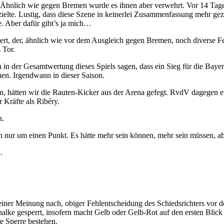
lt. Ähnlich wie gegen Bremen wurde es ihnen aber verwehrt. Vor 14 Ta
erzielte. Lustig, dass diese Szene in keinerlei Zusammenfassung mehr g
e. Aber dafür gibt’s ja mich…
ziert, der, ähnlich wie vor dem Ausgleich gegen Bremen, noch diverse
 Tor.
n der Gesamtwertung dieses Spiels sagen, dass ein Sieg für die Bayern 
en. Irgendwann in dieser Saison.
n, hätten wir die Rauten-Kicker aus der Arena gefegt. RvdV dagegen er
 Kräfte als Ribéry.
n.
nur um einen Punkt. Es hätte mehr sein können, mehr sein müssen, abe
.
iner Meinung nach, obiger Fehlentscheidung des Schiedsrichters vor d
chalke gesperrt, insofern macht Gelb oder Gelb-Rot auf den ersten Blic
e Sperre bestehen.