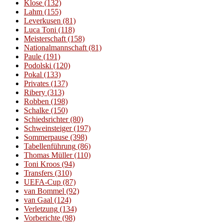
Klose
(132)
Lahm
(155)
Leverkusen
(81)
Luca Toni
(118)
Meisterschaft
(158)
Nationalmannschaft
(81)
Paule
(191)
Podolski
(120)
Pokal
(133)
Privates
(137)
Ribery
(313)
Robben
(198)
Schalke
(150)
Schiedsrichter
(80)
Schweinsteiger
(197)
Sommerpause
(398)
Tabellenführung
(86)
Thomas Müller
(110)
Toni Kroos
(94)
Transfers
(310)
UEFA-Cup
(87)
van Bommel
(92)
van Gaal
(124)
Verletzung
(134)
Vorberichte
(98)