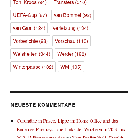
Toni Kroos
(94)
Transfers
(310)
UEFA-Cup
(87)
van Bommel
(92)
van Gaal
(124)
Verletzung
(134)
Vorberichte
(98)
Vorschau
(113)
Weisheiten
(344)
Werder
(182)
Winterpause
(132)
WM
(105)
NEUESTE KOMMENTARE
Corontäne in Frisco, Lippe im Home Office und das
Ende des Playboys - die Links der Woche vom 20.3. bis
26.3. | Männer unter sich
zu
Vom Profifußball, Shankly,