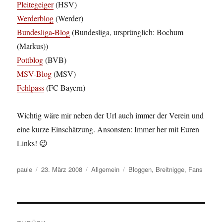
Pleitegeiger
(HSV)
Werderblog
(Werder)
Bundesliga-Blog
(Bundesliga, ursprünglich: Bochum
(Markus))
Pottblog
(BVB)
MSV-Blog
(MSV)
Fehlpass
(FC Bayern)
Wichtig wäre mir neben der Url auch immer der Verein und
eine kurze Einschätzung. Ansonsten: Immer her mit Euren
Links! 😉
Autor
Veröffentlicht
Kategorien
Schlagwörter
paule
23. März 2008
Allgemein
Bloggen
,
Breitnigge
,
Fans
am
Beitragsnavigation