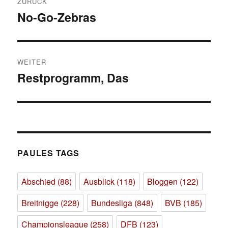
ZURÜCK
No-Go-Zebras
Vorheriger
Beitrag:
WEITER
Restprogramm, Das
Nächster
Beitrag:
PAULES TAGS
Abschied
(88)
Ausblick
(118)
Bloggen
(122)
Breitnigge
(228)
Bundesliga
(848)
BVB
(185)
Championsleague
(258)
DFB
(123)