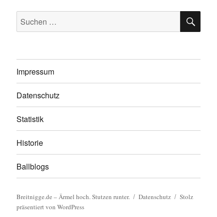
SU
Suchen
nach:
Impressum
Datenschutz
Statistik
Historie
Ballblogs
Breitnigge.de – Ärmel hoch. Stutzen runter.
Datenschutz
Stolz
präsentiert von WordPress