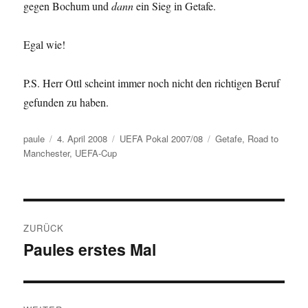
gegen Bochum und
dann
ein Sieg in Getafe.
Egal wie!
P.S. Herr Ottl scheint immer noch nicht den richtigen Beruf
gefunden zu haben.
Autor
Veröffentlicht
Kategorien
Schlagwörter
paule
4. April 2008
UEFA Pokal 2007/08
Getafe
,
Road to
am
Manchester
,
UEFA-Cup
Beitragsnavigation
ZURÜCK
Paules erstes Mal
Vorheriger
Beitrag: