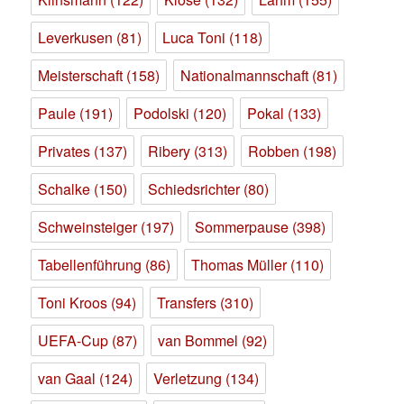
Leverkusen
(81)
Luca Toni
(118)
Meisterschaft
(158)
Nationalmannschaft
(81)
Paule
(191)
Podolski
(120)
Pokal
(133)
Privates
(137)
Ribery
(313)
Robben
(198)
Schalke
(150)
Schiedsrichter
(80)
Schweinsteiger
(197)
Sommerpause
(398)
Tabellenführung
(86)
Thomas Müller
(110)
Toni Kroos
(94)
Transfers
(310)
UEFA-Cup
(87)
van Bommel
(92)
van Gaal
(124)
Verletzung
(134)