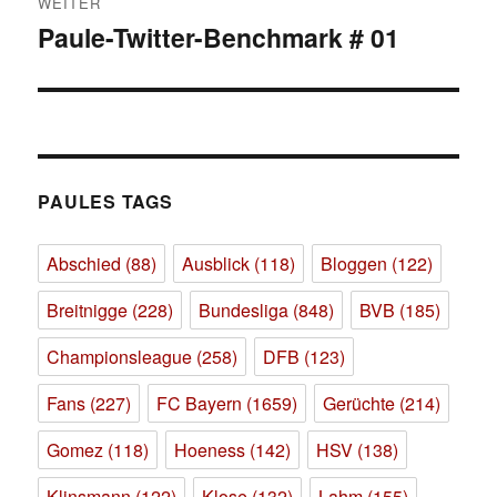
WEITER
Paule-Twitter-Benchmark # 01
Nächster
Beitrag:
PAULES TAGS
Abschied
(88)
Ausblick
(118)
Bloggen
(122)
Breitnigge
(228)
Bundesliga
(848)
BVB
(185)
Championsleague
(258)
DFB
(123)
Fans
(227)
FC Bayern
(1659)
Gerüchte
(214)
Gomez
(118)
Hoeness
(142)
HSV
(138)
Klinsmann
(122)
Klose
(132)
Lahm
(155)