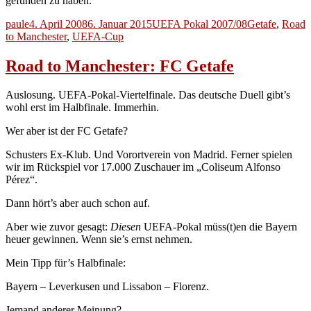
gefunden zu haben.
Autor
Veröffentlicht
Kategorien
Schlagwörter
paule
4. April 2008
6. Januar 2015
UEFA Pokal 2007/08
Getafe
,
Road
am
to Manchester
,
UEFA-Cup
Road to Manchester: FC Getafe
Auslosung. UEFA-Pokal-Viertelfinale. Das deutsche Duell gibt’s
wohl erst im Halbfinale. Immerhin.
Wer aber ist der FC Getafe?
Schusters Ex-Klub. Und Vorortverein von Madrid. Ferner spielen
wir im Rückspiel vor 17.000 Zuschauer im „Coliseum Alfonso
Pérez“.
Dann hört’s aber auch schon auf.
Aber wie zuvor gesagt:
Diesen
UEFA-Pokal müss(t)en die Bayern
heuer gewinnen. Wenn sie’s ernst nehmen.
Mein Tipp für’s Halbfinale:
Bayern – Leverkusen und Lissabon – Florenz.
Jemand anderer Meinung?