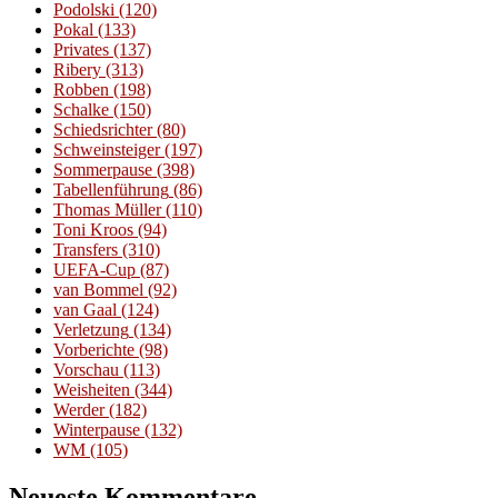
Podolski
(120)
Pokal
(133)
Privates
(137)
Ribery
(313)
Robben
(198)
Schalke
(150)
Schiedsrichter
(80)
Schweinsteiger
(197)
Sommerpause
(398)
Tabellenführung
(86)
Thomas Müller
(110)
Toni Kroos
(94)
Transfers
(310)
UEFA-Cup
(87)
van Bommel
(92)
van Gaal
(124)
Verletzung
(134)
Vorberichte
(98)
Vorschau
(113)
Weisheiten
(344)
Werder
(182)
Winterpause
(132)
WM
(105)
Neueste Kommentare