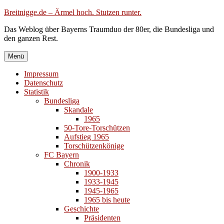
Zum
Breitnigge.de – Ärmel hoch. Stutzen runter.
Inhalt
Das Weblog über Bayerns Traumduo der 80er, die Bundesliga und
springen
den ganzen Rest.
Menü
Impressum
Datenschutz
Statistik
Bundesliga
Skandale
1965
50-Tore-Torschützen
Aufstieg 1965
Torschützenkönige
FC Bayern
Chronik
1900-1933
1933-1945
1945-1965
1965 bis heute
Geschichte
Präsidenten