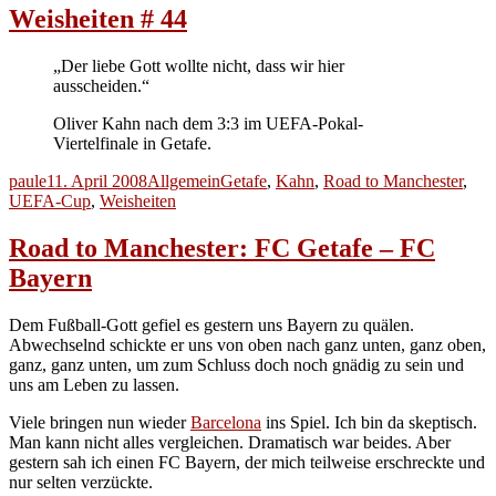
Weisheiten # 44
„Der liebe Gott wollte nicht, dass wir hier
ausscheiden.“
Oliver Kahn nach dem 3:3 im UEFA-Pokal-
Viertelfinale in Getafe.
Autor
Veröffentlicht
Kategorien
Schlagwörter
paule
11. April 2008
Allgemein
Getafe
,
Kahn
,
Road to Manchester
,
am
UEFA-Cup
,
Weisheiten
Road to Manchester: FC Getafe – FC
Bayern
Dem Fußball-Gott gefiel es gestern uns Bayern zu quälen.
Abwechselnd schickte er uns von oben nach ganz unten, ganz oben,
ganz, ganz unten, um zum Schluss doch noch gnädig zu sein und
uns am Leben zu lassen.
Viele bringen nun wieder
Barcelona
ins Spiel. Ich bin da skeptisch.
Man kann nicht alles vergleichen. Dramatisch war beides. Aber
gestern sah ich einen FC Bayern, der mich teilweise erschreckte und
nur selten verzückte.