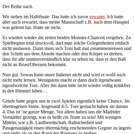
Der Reihe nach.
Wir stehen im Halbfinale. Das hatte ich zuvor
erwartet
. Ich hatte
aber auch erwartet, dass meine Mannschaft z.B. nach dem Hinspiel
was gelernt hat. Hatte sie nicht.
Es wurden wieder die ersten beiden Monster-Chancen vergeben. Zu
Spielbeginn total druckvoll, darf man solche Gelegenheiten einfach
nicht auslassen. Dann muss sich Toni halt mal zusammenreissen und
den Schritt aus dem Abseits machen oder den Körper so drehen,
dass für alle unmissverständlich klar zu sehen ist, dass er den Ball
nicht an Brust/Oberarm bekommt.
Nun gut. Sowas kann unser Italiener nicht und wird er wohl auch
nicht mehr lernen. Wenigstens macht er dann doch irgendwann
irgendwelche Tore. Aber ihn dann bitte nicht wieder völlig kritikfrei
in den Himmel loben…
Getafe hatte gegen uns in zwei Spielen eigentlich keine Chance. Im
übertragenen Sinne. Insgesamt 4-5. Tore gemacht haben sie daraus
4. Das ist ’ne ganze Menge. Vor allem haben uns die Madrider
Vorstädter gezeigt, was es heißt
ein Team
zu sein! Mit wenigen
Mitteln, wie z.B. Laufbereitschaft, Ballsicherheit und
Passgenauigkeit einen übermächtig erscheinenden Gegner zu ärgern
und mehr als an den Rand der Blamage zu treiben.