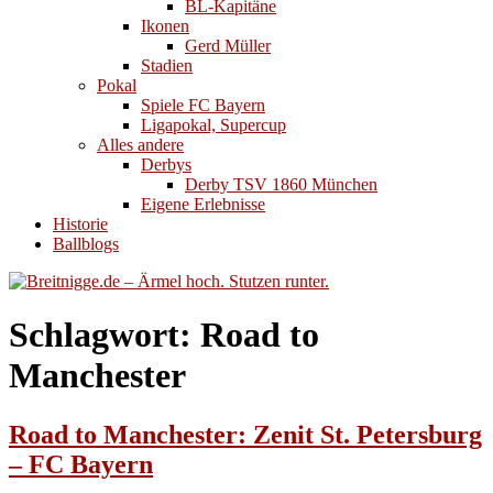
BL-Kapitäne
Ikonen
Gerd Müller
Stadien
Pokal
Spiele FC Bayern
Ligapokal, Supercup
Alles andere
Derbys
Derby TSV 1860 München
Eigene Erlebnisse
Historie
Ballblogs
Schlagwort:
Road to
Manchester
Road to Manchester: Zenit St. Petersburg
– FC Bayern