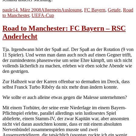
Autor
Veröffentlicht
Kategorien
Schlagwörter
paule
14. März 2008
Allgemein
Auslosung
,
FC Bayern
,
Getafe
,
Road
am
to Manchester
,
UEFA-Cup
Road to Manchester: FC Bayern – RSC
Anderlecht
Tja. Irgendwann hört der Spaß auf. Der Spaß an der Rotation (9 von
11 Spieler). Und wenn man dann auch noch auf einen Gegner trifft,
der zumindestens phasenweise um seine Ehre kämpft, um sich nicht
vollends lächerlich zu machen, erleben wir eben solche Abende wie
den gestrigen.
Zur Halbzeit war der Karren offenbar so dermaßen im Dreck, dass
selbst Franck Turbo Ribéry da nix mehr dran ändern konnte.
Wie sollte er auch alleine etwas gegen die Malesse unternehmen?
Mit einem Torhüter, der seine erste Niederlage im einem Bayern-
Pflichtspiel erlebte, parallel allerdings sein lustlosestes Spiel
ablieferte, einem Stamm-IV, der zwar Kapitän war, aber ansonsten
nicht viel daran ausrichten konnte, dass er mit einem absoluten
Nervenbündel zusammenspielen musste und zwei
Aussenverteidigern, die tatsächlich (spontan zuckte ich ein wenig