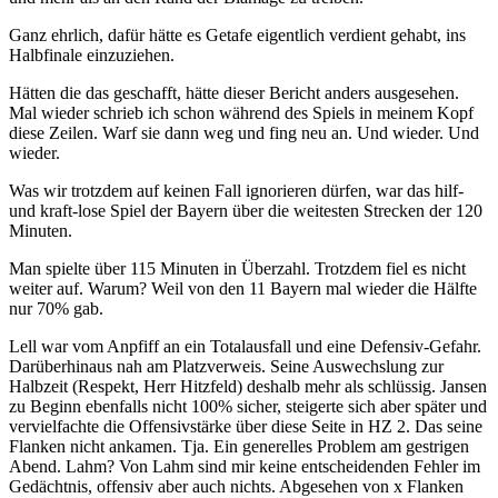
Ganz ehrlich, dafür hätte es Getafe eigentlich verdient gehabt, ins
Halbfinale einzuziehen.
Hätten die das geschafft, hätte dieser Bericht anders ausgesehen.
Mal wieder schrieb ich schon während des Spiels in meinem Kopf
diese Zeilen. Warf sie dann weg und fing neu an. Und wieder. Und
wieder.
Was wir trotzdem auf keinen Fall ignorieren dürfen, war das hilf-
und kraft-lose Spiel der Bayern über die weitesten Strecken der 120
Minuten.
Man spielte über 115 Minuten in Überzahl. Trotzdem fiel es nicht
weiter auf. Warum? Weil von den 11 Bayern mal wieder die Hälfte
nur 70% gab.
Lell war vom Anpfiff an ein Totalausfall und eine Defensiv-Gefahr.
Darüberhinaus nah am Platzverweis. Seine Auswechslung zur
Halbzeit (Respekt, Herr Hitzfeld) deshalb mehr als schlüssig. Jansen
zu Beginn ebenfalls nicht 100% sicher, steigerte sich aber später und
vervielfachte die Offensivstärke über diese Seite in HZ 2. Das seine
Flanken nicht ankamen. Tja. Ein generelles Problem am gestrigen
Abend. Lahm? Von Lahm sind mir keine entscheidenden Fehler im
Gedächtnis, offensiv aber auch nichts. Abgesehen von x Flanken