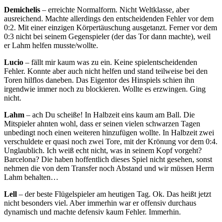
Demichelis
– erreichte Normalform. Nicht Weltklasse, aber
ausreichend. Machte allerdings den entscheidenden Fehler vor dem
0:2. Mit einer einzigen Körpertäuschung ausgetanzt. Ferner vor dem
0:3 nicht bei seinem Gegenspieler (der das Tor dann machte), weil
er Lahm helfen musste/wollte.
Lucio
– fällt mir kaum was zu ein. Keine spielentscheidenden
Fehler. Konnte aber auch nicht helfen und stand teilweise bei den
Toren hilflos daneben. Das Eigentor des Hinspiels schien ihn
irgendwie immer noch zu blockieren. Wollte es erzwingen. Ging
nicht.
Lahm
– ach Du scheiße! In Halbzeit eins kaum am Ball. Die
Mitspieler ahnten wohl, dass er seinen vielen schwarzen Tagen
unbedingt noch einen weiteren hinzufügen wollte. In Halbzeit zwei
verschuldete er quasi noch zwei Tore, mit der Krönung vor dem 0:4.
Unglaublich. Ich weiß echt nicht, was in seinem Kopf vorgeht?
Barcelona? Die haben hoffentlich dieses Spiel nicht gesehen, sonst
nehmen die von dem Transfer noch Abstand und wir müssen Herrn
Lahm behalten…
Lell
– der beste Flügelspieler am heutigen Tag. Ok. Das heißt jetzt
nicht besonders viel. Aber immerhin war er offensiv durchaus
dynamisch und machte defensiv kaum Fehler. Immerhin.