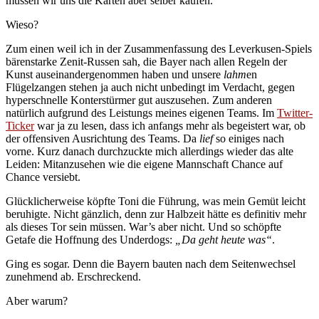
müssen wir uns die Karten aber selber kaufen.
Wieso?
Zum einen weil ich in der Zusammenfassung des Leverkusen-Spiels
bärenstarke Zenit-Russen sah, die Bayer nach allen Regeln der
Kunst auseinandergenommen haben und unsere
lahm
en
Flügelzangen stehen ja auch nicht unbedingt im Verdacht, gegen
hyperschnelle Konterstürmer gut auszusehen. Zum anderen
natürlich aufgrund des Leistungs meines eigenen Teams. Im
Twitter-
Ticker
war ja zu lesen, dass ich anfangs mehr als begeistert war, ob
der offensiven Ausrichtung des Teams. Da
lief
so einiges nach
vorne. Kurz danach durchzuckte mich allerdings wieder das alte
Leiden: Mitanzusehen wie die eigene Mannschaft Chance auf
Chance versiebt.
Glücklicherweise köpfte Toni die Führung, was mein Gemüt leicht
beruhigte. Nicht gänzlich, denn zur Halbzeit hätte es definitiv mehr
als dieses Tor sein müssen. War’s aber nicht. Und so schöpfte
Getafe die Hoffnung des Underdogs:
„Da geht heute was“
.
Ging es sogar. Denn die Bayern bauten nach dem Seitenwechsel
zunehmend ab. Erschreckend.
Aber warum?