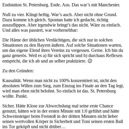
Endstation St. Petersburg. Ende. Aus. Das war’s mit Manchester.
Null zu vier. Klingt heftig. War’s auch. Aber nicht ohne Grund.
Dazu komme ich gleich. Spontan hatte ich gedacht, richtig
auszuflippen. Aber irgendwie bringt’s das nicht. Wäre zu einfach.
Und alles was passiert, war vorhersehbar:
Die Häme der üblichen Verdächtigen, die sich nur in solchen
Situationen zu den Bayern äußern. Auf solche Situationen warten,
um das eigene Elend ihres Vereins zu vergessen. Gerne. Ich bin da
ganz generös. Weil es a) für sich spricht und b) durchaus Reflexen
entspricht, die ich ab und an selber praktiziere. 😉
Zu den Gründen:
Kausalität. Wenn man nicht zu 100% konzentriert ist, nicht den
absoluten Willen zum Sieg, zum Einzug ins Finale an den Tag legt,
wird man eben nicht belohnt. So einfach ist das. St. Petersburg
wollte. Punkt.
Sicher. Hätte Klose zur Abwechslung mal seine erste Chance
genutzt, hätten wir in der ersten Minute mit 1:0 geführt und hätte
Schweinsteiger beim Freistoß in der dritten Minuten nicht lieber
seinen wertvollen Körper in Sicherheit und Toni seinen ersten Ball
ins Tor geköpft und nicht drüber…