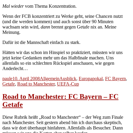
Mal wieder
vom Thema Konzentration.
Wenn der FCB konzentriert zu Werke geht, seine Chancen nutzt
(und die werden kommen) und auch sonst über 90 Minuten
wachsam sein wird,
dann
brennt gegen Getafe nix an. Meine
Meinung.
Dafür ist die Mannschaft einfach zu stark.
Hätten wir das schon im Hinspiel so praktiziert, müssten wir uns
jetzt keine Gedanken mehr um das Halbfinale machen. Uns
allenfalls so ein schlechten Rückspiel anschauen, wie gegen
Anderlecht…
Autor
Veröffentlicht
Kategorien
Schlagwörter
paule
10. April 2008
Allgemein
Ausblick
,
Europapokal
,
FC Bayern
,
am
Getafe
,
Road to Manchester
,
UEFA-Cup
Road to Manchester: FC Bayern – FC
Getafe
Diese Rubrik heißt „Road to Manchester“ – der Weg zum Finale
nach Manchester. Seit gestern abend bin ich durchaus skeptisch,
dass wir dort überhaupt hinfahren. Allenfalls als Besucher. Dann