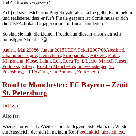
Hab‘ ich was vergessen?
Achja: Das Gesicht von Pogrebnyak, als er seine gelbe Karte bekam
und realisierte, dass er für’s Finale gesperrt ist. Somit muss er sich
die UEFA-Pokal-Torjägerkrone mit Luca Toni teilen.
So sind sie halt, die kleinen Freuden an diesem ansonsten sehr
unlustigen Abend… 😉
Autor
Veröffentlicht
Kategorien
Schlagwörter
paule
1. Mai 2008
6. Januar 2015
UEFA Pokal 2007/08
Abschied
,
am
Championsleague
,
Demichelis
,
Europapokal
,
Hitzfeld
,
Kahn
,
Klinsmann
,
Klose
,
Lahm
,
Lell
,
Luca Toni
,
Lucio
,
Marcell Jansen
,
Podolski
,
Ribery
,
Road to Manchester
,
Schweinsteiger
,
St.
Petersburg
,
UEFA-Cup
,
van Bommel
,
Ze Roberto
Road to Manchester: FC Bayern – Zenit
St. Petersburg
Déjà-vu
.
Also fast.
Wieder nur ein 1:1. Wieder eine überlegene erste Halbzeit. Wieder
ein Ausgleich, der sich in meinem Kopf
gedanklich
abzeichnete
.