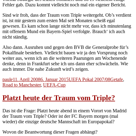
Fehler gab. Dazu kommt vielleicht noch mal ein eigener Bericht.
Sind wir froh, dass der Traum vom Triple weitergeht. Ob’s verdient
ist, ist mir gestern zum ersten Mal seit Monaten scheiß egal
gewesen. Es kam schon lange nicht mehr vor, dass ich minutenlang
mit offenem Mund ein Bayern-Spiel verfolgte. Brauch‘ ich auch
nicht ständig.
Also dann. Ausruhen und gegen den BVB die Generalprobe für’s
Pokalfinale bestehen. Vielleicht bauen wir ja den Vorsprung noch
weiter aus, wenn ich an die weiteren Paarungen am Wochenende
denke, denn in Frankfurt sehe ich uns dann eher schwächeln. Wie
auch immer. Die nahe Zukunft wird’s zeigen.
Autor
Veröffentlicht
Kategorien
Schlagwörter
paule
11. April 2008
6. Januar 2015
UEFA Pokal 2007/08
Getafe
,
am
Road to Manchester
,
UEFA-Cup
Platzt heute der Traum vom Triple?
Das ist die Frage: Platzt heute abend in einem Vorort von Madrid
der Traum vom Triple? Oder ist der FC Bayern morgen (mal
wieder) die einzige deutsche Mannschaft im Europapokal?
Wovon die Beantwortung dieser Fragen abhängt?