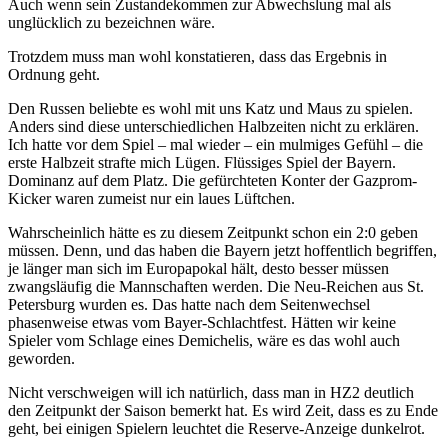
Auch wenn sein Zustandekommen zur Abwechslung mal als
unglücklich zu bezeichnen wäre.
Trotzdem muss man wohl konstatieren, dass das Ergebnis in
Ordnung geht.
Den Russen beliebte es wohl mit uns Katz und Maus zu spielen.
Anders sind diese unterschiedlichen Halbzeiten nicht zu erklären.
Ich hatte vor dem Spiel – mal wieder – ein mulmiges Gefühl – die
erste Halbzeit strafte mich Lügen. Flüssiges Spiel der Bayern.
Dominanz auf dem Platz. Die gefürchteten Konter der Gazprom-
Kicker waren zumeist nur ein laues Lüftchen.
Wahrscheinlich hätte es zu diesem Zeitpunkt schon ein 2:0 geben
müssen. Denn, und das haben die Bayern jetzt hoffentlich begriffen,
je länger man sich im Europapokal hält, desto besser müssen
zwangsläufig die Mannschaften werden. Die Neu-Reichen aus St.
Petersburg wurden es. Das hatte nach dem Seitenwechsel
phasenweise etwas vom Bayer-Schlachtfest. Hätten wir keine
Spieler vom Schlage eines Demichelis, wäre es das wohl auch
geworden.
Nicht verschweigen will ich natürlich, dass man in HZ2 deutlich
den Zeitpunkt der Saison bemerkt hat. Es wird Zeit, dass es zu Ende
geht, bei einigen Spielern leuchtet die Reserve-Anzeige dunkelrot.