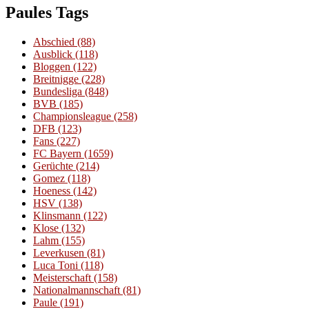
der
Paules Tags
Beiträge
Abschied
(88)
Ausblick
(118)
Bloggen
(122)
Breitnigge
(228)
Bundesliga
(848)
BVB
(185)
Championsleague
(258)
DFB
(123)
Fans
(227)
FC Bayern
(1659)
Gerüchte
(214)
Gomez
(118)
Hoeness
(142)
HSV
(138)
Klinsmann
(122)
Klose
(132)
Lahm
(155)
Leverkusen
(81)
Luca Toni
(118)
Meisterschaft
(158)
Nationalmannschaft
(81)
Paule
(191)