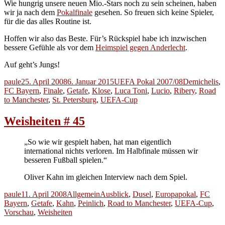
Wie hungrig unsere neuen Mio.-Stars noch zu sein scheinen, haben
wir ja nach dem
Pokalfinale
gesehen. So freuen sich keine Spieler,
für die das alles Routine ist.
Hoffen wir also das Beste. Für’s Rückspiel habe ich inzwischen
bessere Gefühle als vor dem
Heimspiel gegen Anderlecht
.
Auf geht’s Jungs!
Autor
Veröffentlicht
Kategorien
Schlagwörter
paule
25. April 2008
6. Januar 2015
UEFA Pokal 2007/08
Demichelis
,
am
FC Bayern
,
Finale
,
Getafe
,
Klose
,
Luca Toni
,
Lucio
,
Ribery
,
Road
to Manchester
,
St. Petersburg
,
UEFA-Cup
Weisheiten # 45
„So wie wir gespielt haben, hat man eigentlich
international nichts verloren. Im Halbfinale müssen wir
besseren Fußball spielen.“
Oliver Kahn im gleichen Interview nach dem Spiel.
Autor
Veröffentlicht
Kategorien
Schlagwörter
paule
11. April 2008
Allgemein
Ausblick
,
Dusel
,
Europapokal
,
FC
am
Bayern
,
Getafe
,
Kahn
,
Peinlich
,
Road to Manchester
,
UEFA-Cup
,
Vorschau
,
Weisheiten