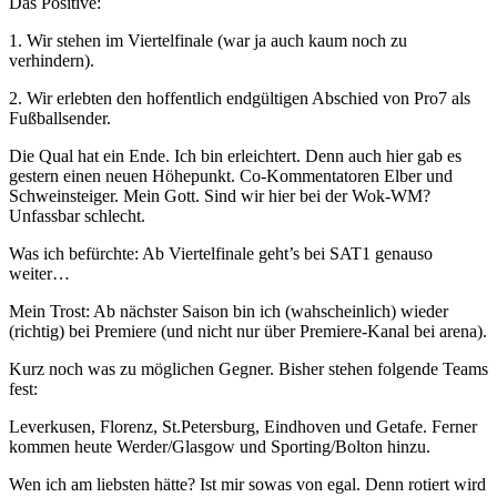
Das Positive:
1. Wir stehen im Viertelfinale (war ja auch kaum noch zu
verhindern).
2. Wir erlebten den hoffentlich endgültigen Abschied von Pro7 als
Fußballsender.
Die Qual hat ein Ende. Ich bin erleichtert. Denn auch hier gab es
gestern einen neuen Höhepunkt. Co-Kommentatoren Elber und
Schweinsteiger. Mein Gott. Sind wir hier bei der Wok-WM?
Unfassbar schlecht.
Was ich befürchte: Ab Viertelfinale geht’s bei SAT1 genauso
weiter…
Mein Trost: Ab nächster Saison bin ich (wahscheinlich) wieder
(richtig) bei Premiere (und nicht nur über Premiere-Kanal bei arena).
Kurz noch was zu möglichen Gegner. Bisher stehen folgende Teams
fest:
Leverkusen, Florenz, St.Petersburg, Eindhoven und Getafe. Ferner
kommen heute Werder/Glasgow und Sporting/Bolton hinzu.
Wen ich am liebsten hätte? Ist mir sowas von egal. Denn rotiert wird