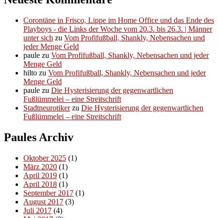
Corontäne in Frisco, Lippe im Home Office und das Ende des
Playboys - die Links der Woche vom 20.3. bis 26.3. | Männer
unter sich
zu
Vom Profifußball, Shankly, Nebensachen und
jeder Menge Geld
paule
zu
Vom Profifußball, Shankly, Nebensachen und jeder
Menge Geld
hilto
zu
Vom Profifußball, Shankly, Nebensachen und jeder
Menge Geld
paule
zu
Die Hysterisierung der gegenwartlichen
Fußlümmelei – eine Streitschrift
Stadtneurotiker
zu
Die Hysterisierung der gegenwartlichen
Fußlümmelei – eine Streitschrift
Paules Archiv
Oktober 2025
(1)
März 2020
(1)
April 2019
(1)
April 2018
(1)
September 2017
(1)
August 2017
(3)
Juli 2017
(4)