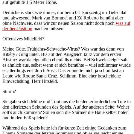
auf gefühlte 1,5 Meter Höhe.
Demichelis stark wie immer, nur beim 0:1 kurzzeitig im Tiefschlaf
und abwesend. Mark van Bommel und Zé Roberto bemüht aber
ohne Nachweis, dass wir zur neuen Saison nicht doch noch
was auf
der 6er-Position
machen müssen.
Offensives Mittelfeld?
Meine Güte. Frühjahrs-Schwäche-Virus? Was war das denn von
Ribéry? Ging unter. Bis auf den Ausgleich kurz vor dem ersten
Absturz war da eigentlich ebenfalls nichts. Bei Schweinsteiger sah
es ähnlich aus, selbst wenn er sich bemühte – viiel schlimmer wurde
es allerdings erst durch Sosa. Das erinnerte mich ja schon fast an
Leute wie Roque Santa Cruz. Schlimm. Eine eher bescheidene
Einwechslung, Herr Hitzfeld.
Sturm?
Sie gaben sich Mühe und Toni uns die beiden erforderlichen Tore in
den allerletzten Sekunden des Spiels. Auf der anderen Seite: Woher
soll’s auch kommen? Sollen sich die Stürmer die Bälle selber holen
und in den Fuß spielen?
Während des Spiels hatte ich für kurze Zeit einige Gedanken zum
Thema Strategie des letzten Sommers und ob es vielleicht einige