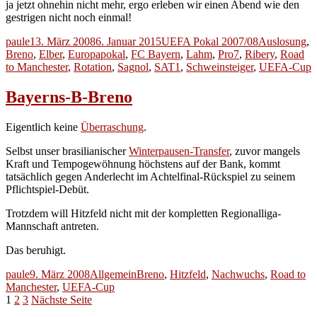
ja jetzt ohnehin nicht mehr, ergo erleben wir einen Abend wie den
gestrigen nicht noch einmal!
Autor
Veröffentlicht
Kategorien
Schlagwörter
paule
13. März 2008
6. Januar 2015
UEFA Pokal 2007/08
Auslosung
,
am
Breno
,
Elber
,
Europapokal
,
FC Bayern
,
Lahm
,
Pro7
,
Ribery
,
Road
to Manchester
,
Rotation
,
Sagnol
,
SAT1
,
Schweinsteiger
,
UEFA-Cup
Bayerns-B-Breno
Eigentlich keine
Überraschung
.
Selbst unser brasilianischer
Winterpausen-Transfer
, zuvor mangels
Kraft und Tempogewöhnung höchstens auf der Bank, kommt
tatsächlich gegen Anderlecht im Achtelfinal-Rückspiel zu seinem
Pflichtspiel-Debüt.
Trotzdem will Hitzfeld nicht mit der kompletten Regionalliga-
Mannschaft antreten.
Das beruhigt.
Autor
Veröffentlicht
Kategorien
Schlagwörter
paule
9. März 2008
Allgemein
Breno
,
Hitzfeld
,
Nachwuchs
,
Road to
am
Manchester
,
UEFA-Cup
Seitennummerierung
Seite
Seite
Seite
1
2
3
Nächste Seite