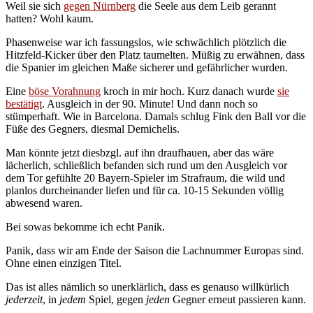
Weil sie sich
gegen Nürnberg
die Seele aus dem Leib gerannt
hatten? Wohl kaum.
Phasenweise war ich fassungslos, wie schwächlich plötzlich die
Hitzfeld-Kicker über den Platz taumelten. Müßig zu erwähnen, dass
die Spanier im gleichen Maße sicherer und gefährlicher wurden.
Eine
böse Vorahnung
kroch in mir hoch. Kurz danach wurde
sie
bestätigt
. Ausgleich in der 90. Minute! Und dann noch so
stümperhaft. Wie in Barcelona. Damals schlug Fink den Ball vor die
Füße des Gegners, diesmal Demichelis.
Man könnte jetzt diesbzgl. auf ihn draufhauen, aber das wäre
lächerlich, schließlich befanden sich rund um den Ausgleich vor
dem Tor gefühlte 20 Bayern-Spieler im Strafraum, die wild und
planlos durcheinander liefen und für ca. 10-15 Sekunden völlig
abwesend waren.
Bei sowas bekomme ich echt Panik.
Panik, dass wir am Ende der Saison die Lachnummer Europas sind.
Ohne einen einzigen Titel.
Das ist alles nämlich so unerklärlich, dass es genauso willkürlich
jederzeit
, in
jedem
Spiel, gegen
jeden
Gegner erneut passieren kann.