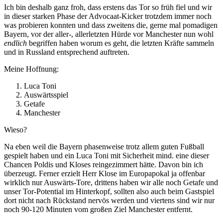
Ich bin deshalb ganz froh, dass erstens das Tor so früh fiel und wir
in dieser starken Phase der Advocaat-Kicker trotzdem immer noch
was probieren konnten und dass zweitens die, gerne mal pomadigen
Bayern, vor der aller-, allerletzten Hürde vor Manchester nun wohl
endlich
begriffen haben worum es geht, die letzten Kräfte sammeln
und in Russland entsprechend auftreten.
Meine Hoffnung:
Luca Toni
Auswärtsspiel
Getafe
Manchester
Wieso?
Na eben weil die Bayern phasenweise trotz allem guten Fußball
gespielt haben und ein Luca Toni mit Sicherheit mind. eine dieser
Chancen Poldis und Kloses reingezimmert hätte. Davon bin ich
überzeugt. Ferner erzielt Herr Klose im Europapokal ja offenbar
wirklich nur Auswärts-Tore, drittens haben wir alle noch Getafe und
unser Tor-Potential im Hinterkopf, sollten also auch beim Gastspiel
dort nicht nach Rückstand nervös werden und viertens sind wir nur
noch 90-120 Minuten vom großen Ziel Manchester entfernt.