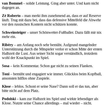
van Bommel
– solide Leistung. Ging aber unter. Und kam nicht
dagegen an.
Zé Roberto
– man merkt ihm zunehmend an, dass er auf Reserve
läuft. Trug mit dazu bei, dass das defensive Mittelfeld die Abwehr
vor den russischen Kontern nicht schützen konnte.
Schweinsteiger
– unser Schönwetter-Fußballer. Dazu fällt mir nix
mehr ein.
Ribéry
– am Anfang noch sehr bemüht. Aufgrund mangelnder
Unterstützung durch die Mitspieler verlor er schon Mitte der ersten
Halbzeit die Lust. Aus seiner Sicht sogar verständlich, trotzdem
wohl der Knackpunkt im Spiel.
Sosa
– kein Kommentar. Schon gar nicht zu seinen Flanken.
Toni
– bemüht und engagiert wie immer. Glücklos beim Kopfball,
ansonsten hilflos ohne Zuspiele.
Klose
– leblos. Schont er seine Nase? Dann soll er das tun, aber
bitte nicht auf dem Platz.
Podolski
– kam zur Halbzeit ins Spiel und wirkte lebendiger als
Klose. Nutzte seine Chance allerdings – mal wieder – nicht.