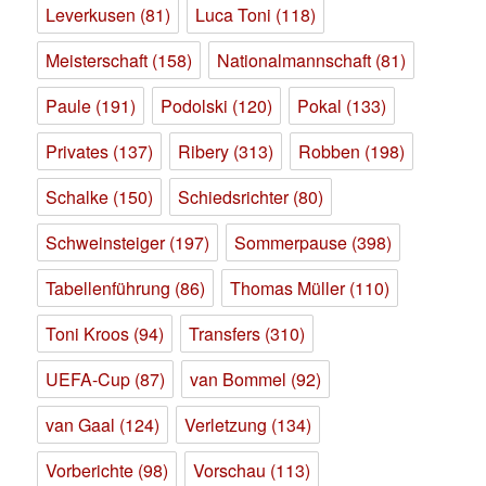
Leverkusen
(81)
Luca Toni
(118)
Meisterschaft
(158)
Nationalmannschaft
(81)
Paule
(191)
Podolski
(120)
Pokal
(133)
Privates
(137)
Ribery
(313)
Robben
(198)
Schalke
(150)
Schiedsrichter
(80)
Schweinsteiger
(197)
Sommerpause
(398)
Tabellenführung
(86)
Thomas Müller
(110)
Toni Kroos
(94)
Transfers
(310)
UEFA-Cup
(87)
van Bommel
(92)
van Gaal
(124)
Verletzung
(134)
Vorberichte
(98)
Vorschau
(113)