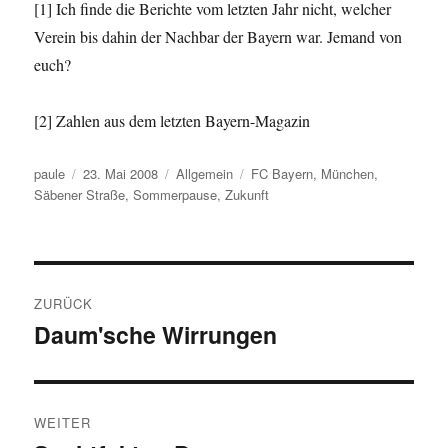
[1] Ich finde die Berichte vom letzten Jahr nicht, welcher
Verein bis dahin der Nachbar der Bayern war. Jemand von
euch?
[2] Zahlen aus dem letzten Bayern-Magazin
Autor
Veröffentlicht
Kategorien
Schlagwörter
paule
23. Mai 2008
Allgemein
FC Bayern
,
München
,
am
Säbener Straße
,
Sommerpause
,
Zukunft
Beitragsnavigation
ZURÜCK
Daum'sche Wirrungen
Vorheriger
Beitrag:
WEITER