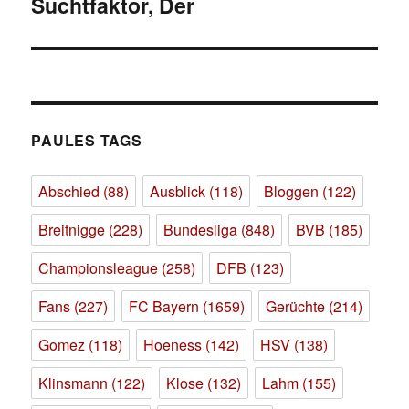
Suchtfaktor, Der
Nächster
Beitrag:
PAULES TAGS
Abschied
(88)
Ausblick
(118)
Bloggen
(122)
Breitnigge
(228)
Bundesliga
(848)
BVB
(185)
Championsleague
(258)
DFB
(123)
Fans
(227)
FC Bayern
(1659)
Gerüchte
(214)
Gomez
(118)
Hoeness
(142)
HSV
(138)
Klinsmann
(122)
Klose
(132)
Lahm
(155)