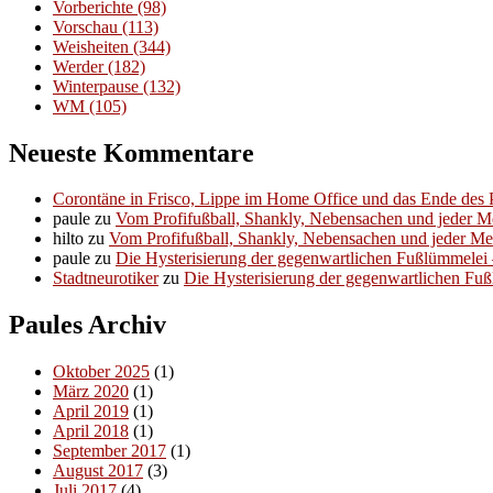
Vorberichte
(98)
Vorschau
(113)
Weisheiten
(344)
Werder
(182)
Winterpause
(132)
WM
(105)
Neueste Kommentare
Corontäne in Frisco, Lippe im Home Office und das Ende des P
paule
zu
Vom Profifußball, Shankly, Nebensachen und jeder 
hilto
zu
Vom Profifußball, Shankly, Nebensachen und jeder M
paule
zu
Die Hysterisierung der gegenwartlichen Fußlümmelei – 
Stadtneurotiker
zu
Die Hysterisierung der gegenwartlichen Fußl
Paules Archiv
Oktober 2025
(1)
März 2020
(1)
April 2019
(1)
April 2018
(1)
September 2017
(1)
August 2017
(3)
Juli 2017
(4)