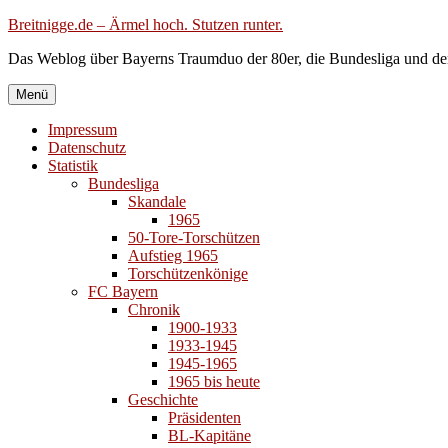
Zum
Breitnigge.de – Ärmel hoch. Stutzen runter.
Inhalt
Das Weblog über Bayerns Traumduo der 80er, die Bundesliga und de
springen
Menü
Impressum
Datenschutz
Statistik
Bundesliga
Skandale
1965
50-Tore-Torschützen
Aufstieg 1965
Torschützenkönige
FC Bayern
Chronik
1900-1933
1933-1945
1945-1965
1965 bis heute
Geschichte
Präsidenten
BL-Kapitäne