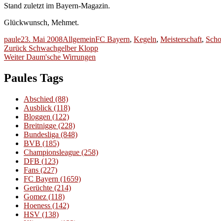
Stand zuletzt im Bayern-Magazin.
Glückwunsch, Mehmet.
Autor
Veröffentlicht
Kategorien
Schlagwörter
paule
23. Mai 2008
Allgemein
FC Bayern
,
Kegeln
,
Meisterschaft
,
Scho
Beitragsnavigation
am
Vorheriger
Zurück
Schwachgelber Klopp
Nächster
Beitrag:
Weiter
Daum'sche Wirrungen
Beitrag:
Paules Tags
Abschied
(88)
Ausblick
(118)
Bloggen
(122)
Breitnigge
(228)
Bundesliga
(848)
BVB
(185)
Championsleague
(258)
DFB
(123)
Fans
(227)
FC Bayern
(1659)
Gerüchte
(214)
Gomez
(118)
Hoeness
(142)
HSV
(138)