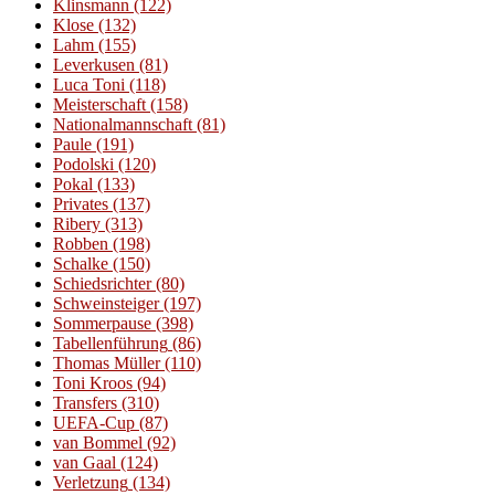
Klinsmann
(122)
Klose
(132)
Lahm
(155)
Leverkusen
(81)
Luca Toni
(118)
Meisterschaft
(158)
Nationalmannschaft
(81)
Paule
(191)
Podolski
(120)
Pokal
(133)
Privates
(137)
Ribery
(313)
Robben
(198)
Schalke
(150)
Schiedsrichter
(80)
Schweinsteiger
(197)
Sommerpause
(398)
Tabellenführung
(86)
Thomas Müller
(110)
Toni Kroos
(94)
Transfers
(310)
UEFA-Cup
(87)
van Bommel
(92)
van Gaal
(124)
Verletzung
(134)