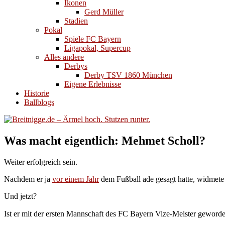
Ikonen
Gerd Müller
Stadien
Pokal
Spiele FC Bayern
Ligapokal, Supercup
Alles andere
Derbys
Derby TSV 1860 München
Eigene Erlebnisse
Historie
Ballblogs
Was macht eigentlich: Mehmet Scholl?
Weiter erfolgreich sein.
Nachdem er ja
vor einem Jahr
dem Fußball ade gesagt hatte, widmete e
Und jetzt?
Ist er mit der ersten Mannschaft des FC Bayern Vize-Meister geword