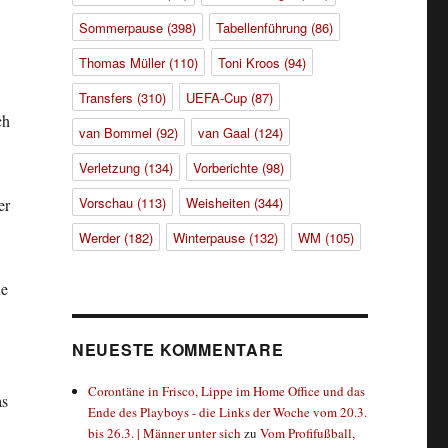
Sommerpause
(398)
Tabellenführung
(86)
Thomas Müller
(110)
Toni Kroos
(94)
Transfers
(310)
UEFA-Cup
(87)
ch
van Bommel
(92)
van Gaal
(124)
Verletzung
(134)
Vorberichte
(98)
Vorschau
(113)
Weisheiten
(344)
er
Werder
(182)
Winterpause
(132)
WM
(105)
de
NEUESTE KOMMENTARE
Corontäne in Frisco, Lippe im Home Office und das
as
Ende des Playboys - die Links der Woche vom 20.3.
bis 26.3. | Männer unter sich
zu
Vom Profifußball,