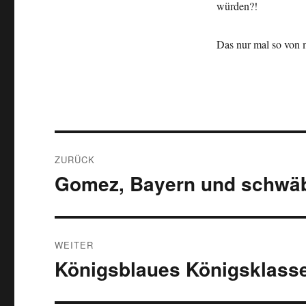
würden?!
Das nur mal so von 
Beitragsnavigation
ZURÜCK
Gomez, Bayern und schwäb
Vorheriger
Beitrag:
WEITER
Königsblaues Königsklass
Nächster
Beitrag: