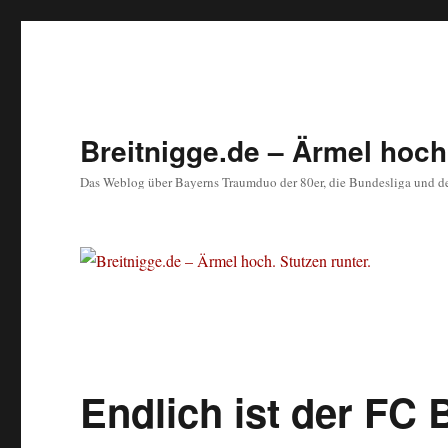
Breitnigge.de – Ärmel hoch.
Das Weblog über Bayerns Traumduo der 80er, die Bundesliga und d
Endlich ist der FC 