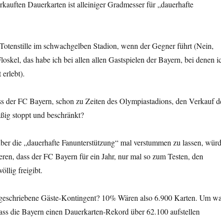
rkauften Dauerkarten ist alleiniger Gradmesser für „dauerhafte
e Totenstille im schwachgelben Stadion, wenn der Gegner führt (Nein,
loskel, das habe ich bei allen allen Gastspielen der Bayern, bei denen i
erlebt).
ass der FC Bayern, schon zu Zeiten des Olympiastadions, den Verkauf d
ßig stoppt und beschränkt?
ber die „dauerhafte Fanunterstützung“ mal verstummen zu lassen, wür
ieren, dass der FC Bayern für ein Jahr, nur mal so zum Testen, den
llig freigibt.
rgeschriebene Gäste-Kontingent? 10% Wären also 6.900 Karten. Um w
ass die Bayern einen Dauerkarten-Rekord über 62.100 aufstellen