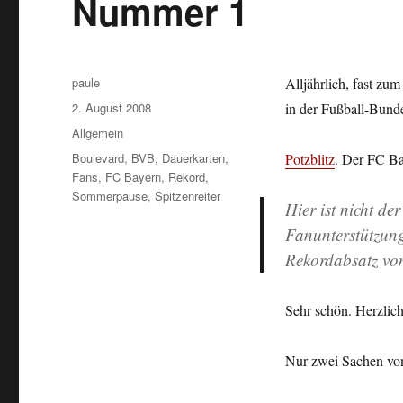
Nummer 1
Autor
paule
Alljährlich, fast zu
Veröffentlicht
2. August 2008
in der Fußball-Bundes
am
Kategorien
Allgemein
Schlagwörter
Boulevard
,
BVB
,
Dauerkarten
,
Potzblitz
. Der FC Ba
Fans
,
FC Bayern
,
Rekord
,
Sommerpause
,
Spitzenreiter
Hier ist nicht de
Fanunterstützung
Rekordabsatz vo
Sehr schön. Herzli
Nur zwei Sachen von