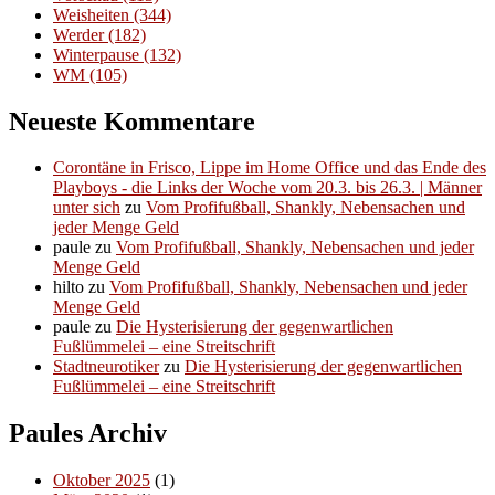
Weisheiten
(344)
Werder
(182)
Winterpause
(132)
WM
(105)
Neueste Kommentare
Corontäne in Frisco, Lippe im Home Office und das Ende des
Playboys - die Links der Woche vom 20.3. bis 26.3. | Männer
unter sich
zu
Vom Profifußball, Shankly, Nebensachen und
jeder Menge Geld
paule
zu
Vom Profifußball, Shankly, Nebensachen und jeder
Menge Geld
hilto
zu
Vom Profifußball, Shankly, Nebensachen und jeder
Menge Geld
paule
zu
Die Hysterisierung der gegenwartlichen
Fußlümmelei – eine Streitschrift
Stadtneurotiker
zu
Die Hysterisierung der gegenwartlichen
Fußlümmelei – eine Streitschrift
Paules Archiv
Oktober 2025
(1)