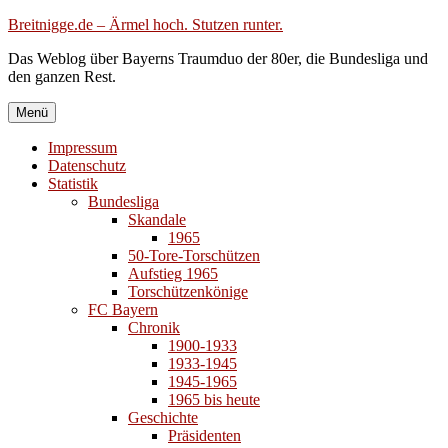
Zum
Breitnigge.de – Ärmel hoch. Stutzen runter.
Inhalt
Das Weblog über Bayerns Traumduo der 80er, die Bundesliga und
springen
den ganzen Rest.
Menü
Impressum
Datenschutz
Statistik
Bundesliga
Skandale
1965
50-Tore-Torschützen
Aufstieg 1965
Torschützenkönige
FC Bayern
Chronik
1900-1933
1933-1945
1945-1965
1965 bis heute
Geschichte
Präsidenten