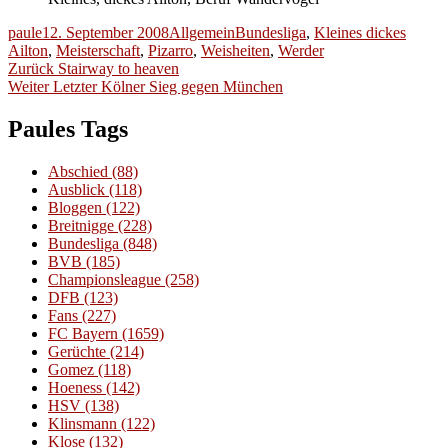
Autor
Veröffentlicht
Kategorien
Schlagwörter
paule
12. September 2008
Allgemein
Bundesliga
,
Kleines dickes
am
Ailton
,
Meisterschaft
,
Pizarro
,
Weisheiten
,
Werder
Beitragsnavigation
Vorheriger
Zurück
Stairway to heaven
Nächster
Beitrag:
Weiter
Letzter Kölner Sieg gegen München
Beitrag:
Paules Tags
Abschied
(88)
Ausblick
(118)
Bloggen
(122)
Breitnigge
(228)
Bundesliga
(848)
BVB
(185)
Championsleague
(258)
DFB
(123)
Fans
(227)
FC Bayern
(1659)
Gerüchte
(214)
Gomez
(118)
Hoeness
(142)
HSV
(138)
Klinsmann
(122)
Klose
(132)