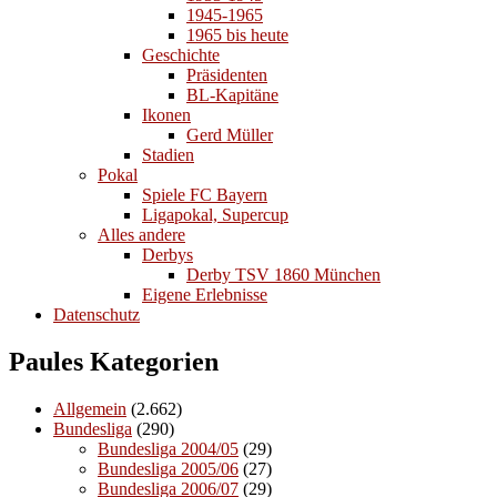
1945-1965
1965 bis heute
Geschichte
Präsidenten
BL-Kapitäne
Ikonen
Gerd Müller
Stadien
Pokal
Spiele FC Bayern
Ligapokal, Supercup
Alles andere
Derbys
Derby TSV 1860 München
Eigene Erlebnisse
Datenschutz
Paules Kategorien
Allgemein
(2.662)
Bundesliga
(290)
Bundesliga 2004/05
(29)
Bundesliga 2005/06
(27)
Bundesliga 2006/07
(29)