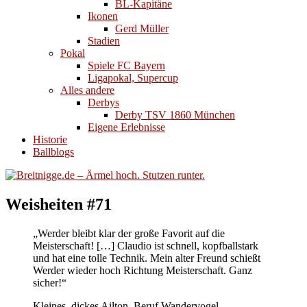
BL-Kapitäne
Ikonen
Gerd Müller
Stadien
Pokal
Spiele FC Bayern
Ligapokal, Supercup
Alles andere
Derbys
Derby TSV 1860 München
Eigene Erlebnisse
Historie
Ballblogs
Weisheiten #71
„Werder bleibt klar der große Favorit auf die
Meisterschaft! […] Claudio ist schnell, kopfballstark
und hat eine tolle Technik. Mein alter Freund schießt
Werder wieder hoch Richtung Meisterschaft. Ganz
sicher!“
Kleines, dickes Ailton, Beruf Wandervogel