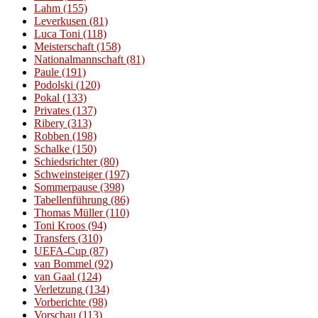
Lahm
(155)
Leverkusen
(81)
Luca Toni
(118)
Meisterschaft
(158)
Nationalmannschaft
(81)
Paule
(191)
Podolski
(120)
Pokal
(133)
Privates
(137)
Ribery
(313)
Robben
(198)
Schalke
(150)
Schiedsrichter
(80)
Schweinsteiger
(197)
Sommerpause
(398)
Tabellenführung
(86)
Thomas Müller
(110)
Toni Kroos
(94)
Transfers
(310)
UEFA-Cup
(87)
van Bommel
(92)
van Gaal
(124)
Verletzung
(134)
Vorberichte
(98)
Vorschau
(113)