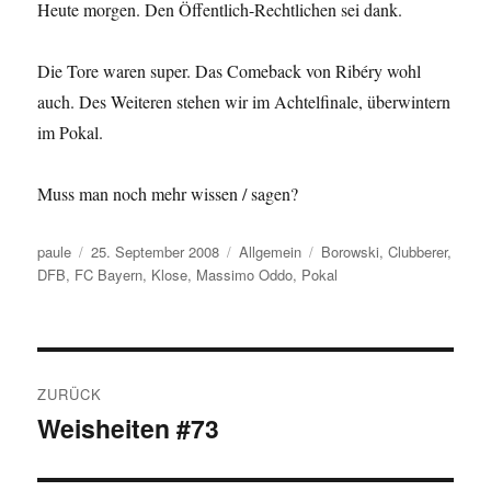
Heute morgen. Den Öffentlich-Rechtlichen sei dank.
Die Tore waren super. Das Comeback von Ribéry wohl
auch. Des Weiteren stehen wir im Achtelfinale, überwintern
im Pokal.
Muss man noch mehr wissen / sagen?
Autor
Veröffentlicht
Kategorien
Schlagwörter
paule
25. September 2008
Allgemein
Borowski
,
Clubberer
,
am
DFB
,
FC Bayern
,
Klose
,
Massimo Oddo
,
Pokal
Beitragsnavigation
ZURÜCK
Weisheiten #73
Vorheriger
Beitrag: