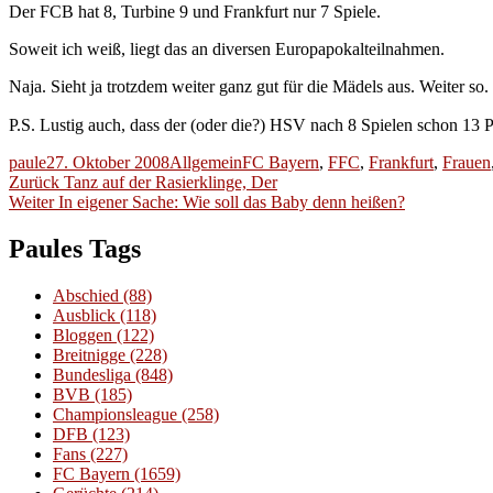
Der FCB hat 8, Turbine 9 und Frankfurt nur 7 Spiele.
Soweit ich weiß, liegt das an diversen Europapokalteilnahmen.
Naja. Sieht ja trotzdem weiter ganz gut für die Mädels aus. Weiter so.
P.S. Lustig auch, dass der (oder die?) HSV nach 8 Spielen schon 1
Autor
Veröffentlicht
Kategorien
Schlagwörter
paule
27. Oktober 2008
Allgemein
FC Bayern
,
FFC
,
Frankfurt
,
Frauen
Beitragsnavigation
am
Vorheriger
Zurück
Tanz auf der Rasierklinge, Der
Nächster
Beitrag:
Weiter
In eigener Sache: Wie soll das Baby denn heißen?
Beitrag:
Paules Tags
Abschied
(88)
Ausblick
(118)
Bloggen
(122)
Breitnigge
(228)
Bundesliga
(848)
BVB
(185)
Championsleague
(258)
DFB
(123)
Fans
(227)
FC Bayern
(1659)