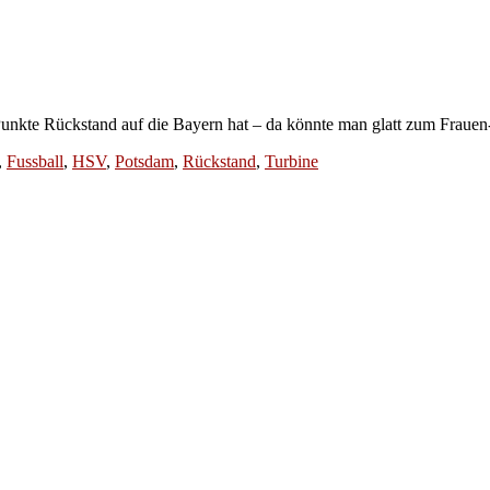
3 Punkte Rückstand auf die Bayern hat – da könnte man glatt zum Fra
,
Fussball
,
HSV
,
Potsdam
,
Rückstand
,
Turbine