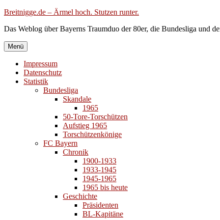
Zum
Breitnigge.de – Ärmel hoch. Stutzen runter.
Inhalt
Das Weblog über Bayerns Traumduo der 80er, die Bundesliga und de
springen
Menü
Impressum
Datenschutz
Statistik
Bundesliga
Skandale
1965
50-Tore-Torschützen
Aufstieg 1965
Torschützenkönige
FC Bayern
Chronik
1900-1933
1933-1945
1945-1965
1965 bis heute
Geschichte
Präsidenten
BL-Kapitäne