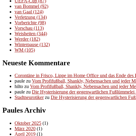
UEFA-Cup
(87)
van Bommel
(92)
van Gaal
(124)
Verletzung
(134)
Vorberichte
(98)
Vorschau
(113)
Weisheiten
(344)
Werder
(182)
Winterpause
(132)
WM
(105)
Neueste Kommentare
Corontäne in Frisco, Lippe im Home Office und das Ende des P
paule
zu
Vom Profifußball, Shankly, Nebensachen und jeder 
hilto
zu
Vom Profifußball, Shankly, Nebensachen und jeder M
paule
zu
Die Hysterisierung der gegenwartlichen Fußlümmelei – 
Stadtneurotiker
zu
Die Hysterisierung der gegenwartlichen Fußl
Paules Archiv
Oktober 2025
(1)
März 2020
(1)
April 2019
(1)