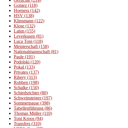
Gerüchte
(214)
Gomez
(118)
Hoeness
(142)
HSV
(138)
Klinsmann
(122)
Klose
(132)
Lahm
(155)
Leverkusen
(81)
Luca Toni
(118)
Meisterschaft
(158)
Nationalmannschaft
(81)
Paule
(191)
Podolski
(120)
Pokal
(133)
Privates
(137)
Ribery
(313)
Robben
(198)
Schalke
(150)
Schiedsrichter
(80)
Schweinsteiger
(197)
Sommerpause
(398)
Tabellenführung
(86)
Thomas Müller
(110)
Toni Kroos
(94)
Transfers
(310)