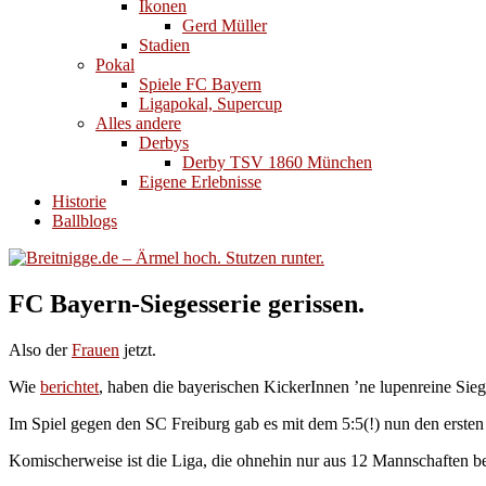
Ikonen
Gerd Müller
Stadien
Pokal
Spiele FC Bayern
Ligapokal, Supercup
Alles andere
Derbys
Derby TSV 1860 München
Eigene Erlebnisse
Historie
Ballblogs
FC Bayern-Siegesserie gerissen.
Also der
Frauen
jetzt.
Wie
berichtet
, haben die bayerischen KickerInnen ’ne lupenreine Sieg
Im Spiel gegen den SC Freiburg gab es mit dem 5:5(!) nun den ersten
Komischerweise ist die Liga, die ohnehin nur aus 12 Mannschaften bes