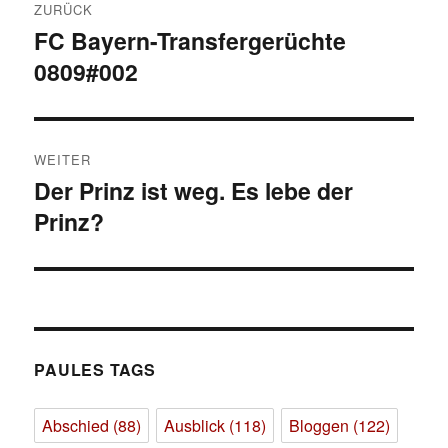
ZURÜCK
FC Bayern-Transfergerüchte
Vorheriger
0809#002
Beitrag:
WEITER
Der Prinz ist weg. Es lebe der
Nächster
Prinz?
Beitrag:
PAULES TAGS
Abschied
(88)
Ausblick
(118)
Bloggen
(122)