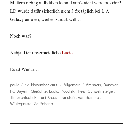
Muttern richtig aufblühen kann, kann’s nicht werden, oder?
LD würde dafür sicherlich nicht 3-5x täglich bei L.A.
Galaxy anrufen, weil er zurück will…
Noch was?
Achja. Der unvermeidliche
Lucio
.
Es ist Winter…
Autor
Veröffentlicht
Kategorien
Schlagwörter
paule
12. November 2008
Allgemein
Arshavin
,
Donovan
,
am
FC Bayern
,
Gerüchte
,
Lucio
,
Podolski
,
Real
,
Schweinsteiger
,
Timoschtschuk
,
Toni Kroos
,
Transfers
,
van Bommel
,
Winterpause
,
Ze Roberto
Beitragsnavigation