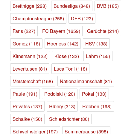
Breitnigge
(228)
Bundesliga
(848)
BVB
(185)
Championsleague
(258)
DFB
(123)
Fans
(227)
FC Bayern
(1659)
Gerüchte
(214)
Gomez
(118)
Hoeness
(142)
HSV
(138)
Klinsmann
(122)
Klose
(132)
Lahm
(155)
Leverkusen
(81)
Luca Toni
(118)
Meisterschaft
(158)
Nationalmannschaft
(81)
Paule
(191)
Podolski
(120)
Pokal
(133)
Privates
(137)
Ribery
(313)
Robben
(198)
Schalke
(150)
Schiedsrichter
(80)
Schweinsteiger
(197)
Sommerpause
(398)