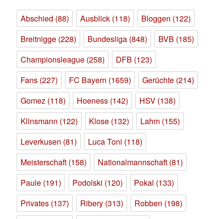
Abschied
(88)
Ausblick
(118)
Bloggen
(122)
Breitnigge
(228)
Bundesliga
(848)
BVB
(185)
Championsleague
(258)
DFB
(123)
Fans
(227)
FC Bayern
(1659)
Gerüchte
(214)
Gomez
(118)
Hoeness
(142)
HSV
(138)
Klinsmann
(122)
Klose
(132)
Lahm
(155)
Leverkusen
(81)
Luca Toni
(118)
Meisterschaft
(158)
Nationalmannschaft
(81)
Paule
(191)
Podolski
(120)
Pokal
(133)
Privates
(137)
Ribery
(313)
Robben
(198)