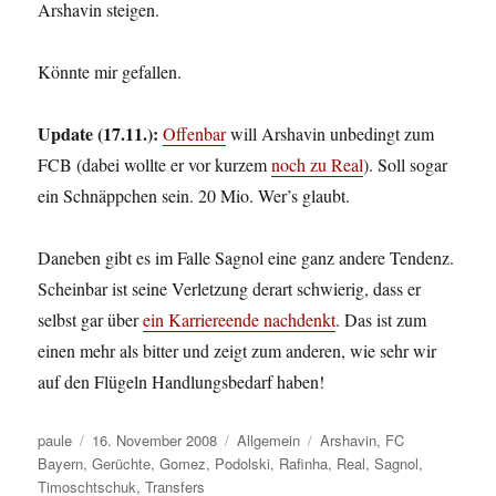
Arshavin steigen.
Könnte mir gefallen.
Update (17.11.):
Offenbar
will Arshavin unbedingt zum
FCB (dabei wollte er vor kurzem
noch zu Real
). Soll sogar
ein Schnäppchen sein. 20 Mio. Wer’s glaubt.
Daneben gibt es im Falle Sagnol eine ganz andere Tendenz.
Scheinbar ist seine Verletzung derart schwierig, dass er
selbst gar über
ein Karriereende nachdenkt
. Das ist zum
einen mehr als bitter und zeigt zum anderen, wie sehr wir
auf den Flügeln Handlungsbedarf haben!
Autor
Veröffentlicht
Kategorien
Schlagwörter
paule
16. November 2008
Allgemein
Arshavin
,
FC
am
Bayern
,
Gerüchte
,
Gomez
,
Podolski
,
Rafinha
,
Real
,
Sagnol
,
Timoschtschuk
,
Transfers