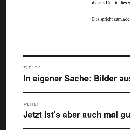
diesem Fall, in diese
Das spricht zuminde
Beitragsnavigation
ZURÜCK
In eigener Sache: Bilder a
Vorheriger
Beitrag:
WEITER
Jetzt ist's aber auch mal gu
Nächster
Beitrag: