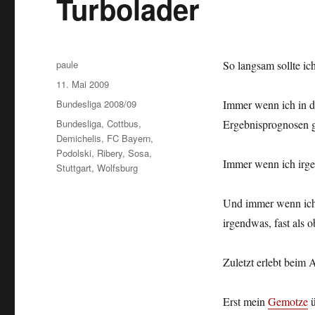
Turbolader
Autor
paule
So langsam sollte 
Veröffentlicht
11. Mai 2009
am
Kategorien
Bundesliga 2008/09
Immer wenn ich in d
Schlagwörter
Bundesliga
,
Cottbus
,
Ergebnisprognosen g
Demichelis
,
FC Bayern
,
Podolski
,
Ribery
,
Sosa
,
Immer wenn ich irgen
Stuttgart
,
Wolfsburg
Und immer wenn ich 
irgendwas, fast als o
Zuletzt erlebt beim 
Erst mein
Gemotze
ü