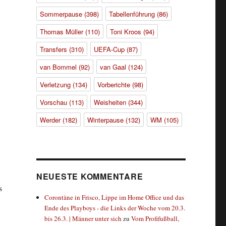
Sommerpause
(398)
Tabellenführung
(86)
Thomas Müller
(110)
Toni Kroos
(94)
Transfers
(310)
UEFA-Cup
(87)
van Bommel
(92)
van Gaal
(124)
Verletzung
(134)
Vorberichte
(98)
Vorschau
(113)
Weisheiten
(344)
Werder
(182)
Winterpause
(132)
WM
(105)
NEUESTE KOMMENTARE
s
Corontäne in Frisco, Lippe im Home Office und das
Ende des Playboys - die Links der Woche vom 20.3.
bis 26.3. | Männer unter sich
zu
Vom Profifußball,