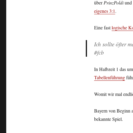
über
PrinzPoldi
und 
eigenes 3:1
.
Eine fast
logische K
Ich sollte öfter
#fcb
In Halbzeit 1 das u
Tabellenführung
führ
Womit wir mal endl
Bayern von Beginn an
bekannte Spiel.