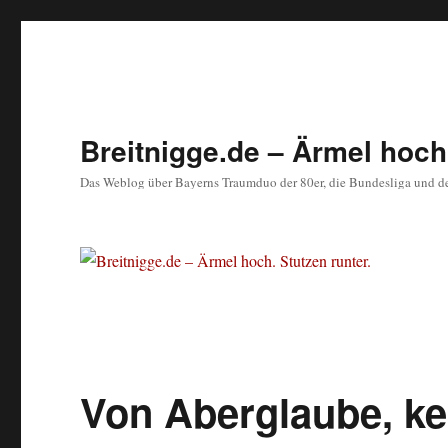
Breitnigge.de – Ärmel hoch.
Das Weblog über Bayerns Traumduo der 80er, die Bundesliga und d
Von Aberglaube, ke