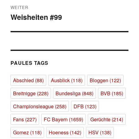
WEITER
Weisheiten #99
Nächster
Beitrag:
PAULES TAGS
Abschied
(88)
Ausblick
(118)
Bloggen
(122)
Breitnigge
(228)
Bundesliga
(848)
BVB
(185)
Championsleague
(258)
DFB
(123)
Fans
(227)
FC Bayern
(1659)
Gerüchte
(214)
Gomez
(118)
Hoeness
(142)
HSV
(138)