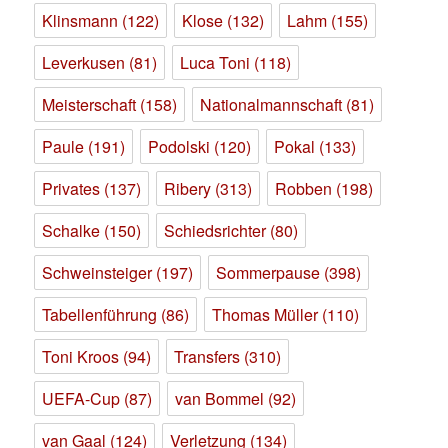
Klinsmann
(122)
Klose
(132)
Lahm
(155)
Leverkusen
(81)
Luca Toni
(118)
Meisterschaft
(158)
Nationalmannschaft
(81)
Paule
(191)
Podolski
(120)
Pokal
(133)
Privates
(137)
Ribery
(313)
Robben
(198)
Schalke
(150)
Schiedsrichter
(80)
Schweinsteiger
(197)
Sommerpause
(398)
Tabellenführung
(86)
Thomas Müller
(110)
Toni Kroos
(94)
Transfers
(310)
UEFA-Cup
(87)
van Bommel
(92)
van Gaal
(124)
Verletzung
(134)