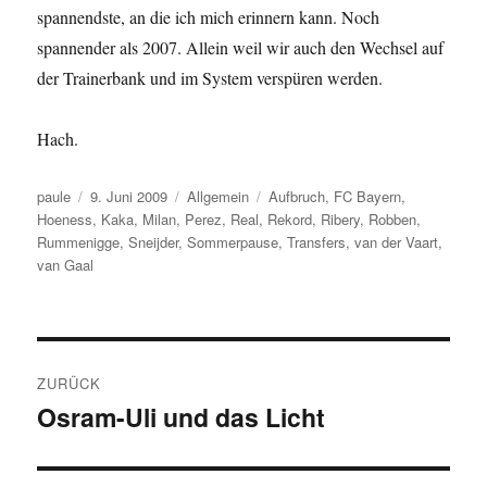
spannendste, an die ich mich erinnern kann. Noch
spannender als 2007. Allein weil wir auch den Wechsel auf
der Trainerbank und im System verspüren werden.
Hach.
Autor
Veröffentlicht
Kategorien
Schlagwörter
paule
9. Juni 2009
Allgemein
Aufbruch
,
FC Bayern
,
am
Hoeness
,
Kaka
,
Milan
,
Perez
,
Real
,
Rekord
,
Ribery
,
Robben
,
Rummenigge
,
Sneijder
,
Sommerpause
,
Transfers
,
van der Vaart
,
van Gaal
Beitragsnavigation
ZURÜCK
Osram-Uli und das Licht
Vorheriger
Beitrag: