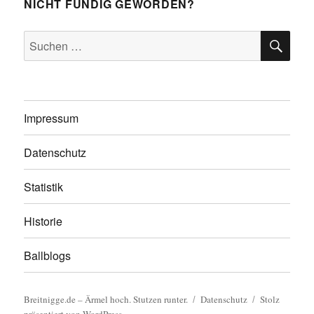
NICHT FÜNDIG GEWORDEN?
SU
Suchen
nach:
Impressum
Datenschutz
Statistik
Historie
Ballblogs
Breitnigge.de – Ärmel hoch. Stutzen runter.
Datenschutz
Stolz