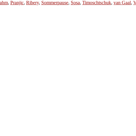
ahm
,
Pranjic
,
Ribery
,
Sommerpause
,
Sosa
,
Timoschtschuk
,
van Gaal
,
V