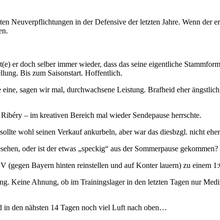
 Neuverpflichtungen in der Defensive der letzten Jahre. Wenn der erst
en.
e) er doch selber immer wieder, dass das seine eigentliche Stammformat
ellung. Bis zum Saisonstart. Hoffentlich.
e eine, sagen wir mal, durchwachsene Leistung. Brafheid eher ängstlich
e Ribéry – im kreativen Bereich mal wieder Sendepause herrschte.
d sollte wohl seinen Verkauf ankurbeln, aber war das diesbzgl. nicht ehe
gesehen, oder ist der etwas „speckig“ aus der Sommerpause gekommen?
V (gegen Bayern hinten reinstellen und auf Konter lauern) zu einem 1:
ung. Keine Ahnung, ob im Trainingslager in den letzten Tagen nur Mediz
und in den nähsten 14 Tagen noch viel Luft nach oben…