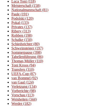
Luca Toni
(118)
Meisterschaft
(158)
Nationalmannschaft
(81)
Paule
(191)
Podolski
(120)
Pokal
(133)
Privates
(137)
Ribery
(313)
Robben
(198)
Schalke
(150)
Schiedsrichter
(80)
Schweinsteiger
(197)
Sommerpause
(398)
Tabellenführung
(86)
Thomas Müller
(110)
Toni Kroos
(94)
Transfers
(310)
UEFA-Cup
(87)
van Bommel
(92)
van Gaal
(124)
Verletzung
(134)
Vorberichte
(98)
Vorschau
(113)
Weisheiten
(344)
Werder
(182)