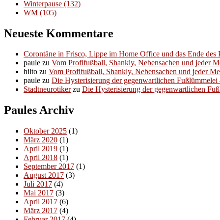
Winterpause
(132)
WM
(105)
Neueste Kommentare
Corontäne in Frisco, Lippe im Home Office und das Ende des P
paule
zu
Vom Profifußball, Shankly, Nebensachen und jeder 
hilto
zu
Vom Profifußball, Shankly, Nebensachen und jeder M
paule
zu
Die Hysterisierung der gegenwartlichen Fußlümmelei – 
Stadtneurotiker
zu
Die Hysterisierung der gegenwartlichen Fußl
Paules Archiv
Oktober 2025
(1)
März 2020
(1)
April 2019
(1)
April 2018
(1)
September 2017
(1)
August 2017
(3)
Juli 2017
(4)
Mai 2017
(3)
April 2017
(6)
März 2017
(4)
Februar 2017
(4)