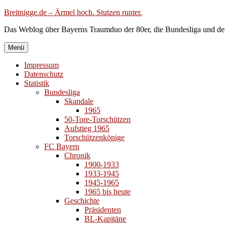
Zum
Breitnigge.de – Ärmel hoch. Stutzen runter.
Inhalt
Das Weblog über Bayerns Traumduo der 80er, die Bundesliga und de
springen
Menü
Impressum
Datenschutz
Statistik
Bundesliga
Skandale
1965
50-Tore-Torschützen
Aufstieg 1965
Torschützenkönige
FC Bayern
Chronik
1900-1933
1933-1945
1945-1965
1965 bis heute
Geschichte
Präsidenten
BL-Kapitäne