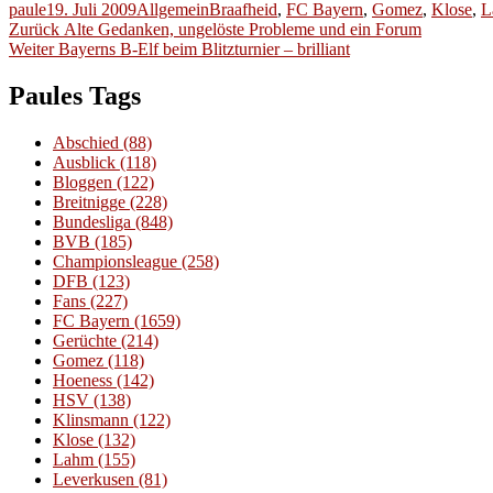
Autor
Veröffentlicht
Kategorien
Schlagwörter
paule
19. Juli 2009
Allgemein
Braafheid
,
FC Bayern
,
Gomez
,
Klose
,
L
Beitragsnavigation
am
Vorheriger
Zurück
Alte Gedanken, ungelöste Probleme und ein Forum
Nächster
Beitrag:
Weiter
Bayerns B-Elf beim Blitzturnier – brilliant
Beitrag:
Paules Tags
Abschied
(88)
Ausblick
(118)
Bloggen
(122)
Breitnigge
(228)
Bundesliga
(848)
BVB
(185)
Championsleague
(258)
DFB
(123)
Fans
(227)
FC Bayern
(1659)
Gerüchte
(214)
Gomez
(118)
Hoeness
(142)
HSV
(138)
Klinsmann
(122)
Klose
(132)
Lahm
(155)
Leverkusen
(81)