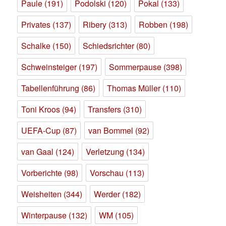
Paule
(191)
Podolski
(120)
Pokal
(133)
Privates
(137)
Ribery
(313)
Robben
(198)
Schalke
(150)
Schiedsrichter
(80)
Schweinsteiger
(197)
Sommerpause
(398)
Tabellenführung
(86)
Thomas Müller
(110)
Toni Kroos
(94)
Transfers
(310)
UEFA-Cup
(87)
van Bommel
(92)
van Gaal
(124)
Verletzung
(134)
Vorberichte
(98)
Vorschau
(113)
Weisheiten
(344)
Werder
(182)
Winterpause
(132)
WM
(105)