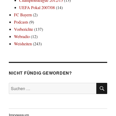
Championsleague 2012/13
(13)
UEFA Pokal 2007/08
(14)
FC Bayern
(2)
Podcasts
(9)
Vorberichte
(137)
Webradio
(12)
Weisheiten
(243)
NICHT FÜNDIG GEWORDEN?
SU
Suchen
nach:
Impressum