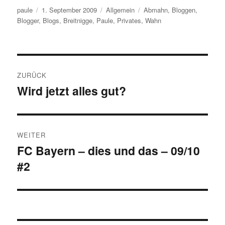
Autor
Veröffentlicht
Kategorien
Schlagwörter
paule
1. September 2009
Allgemein
Abmahn
,
Bloggen
,
am
Blogger
,
Blogs
,
Breitnigge
,
Paule
,
Privates
,
Wahn
Beitragsnavigation
ZURÜCK
Wird jetzt alles gut?
Vorheriger
Beitrag:
WEITER
FC Bayern – dies und das – 09/10
Nächster
#2
Beitrag: