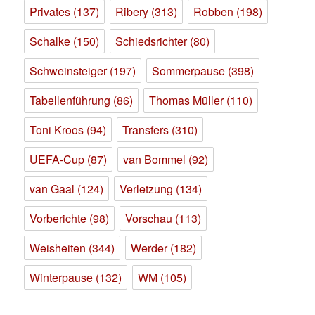
Privates
(137)
Ribery
(313)
Robben
(198)
Schalke
(150)
Schiedsrichter
(80)
Schweinsteiger
(197)
Sommerpause
(398)
Tabellenführung
(86)
Thomas Müller
(110)
Toni Kroos
(94)
Transfers
(310)
UEFA-Cup
(87)
van Bommel
(92)
van Gaal
(124)
Verletzung
(134)
Vorberichte
(98)
Vorschau
(113)
Weisheiten
(344)
Werder
(182)
Winterpause
(132)
WM
(105)