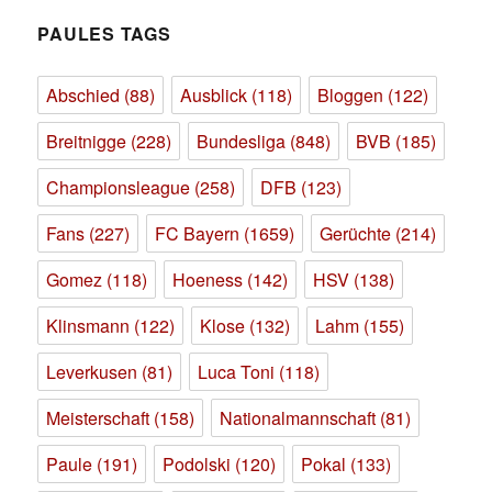
PAULES TAGS
Abschied
(88)
Ausblick
(118)
Bloggen
(122)
Breitnigge
(228)
Bundesliga
(848)
BVB
(185)
Championsleague
(258)
DFB
(123)
Fans
(227)
FC Bayern
(1659)
Gerüchte
(214)
Gomez
(118)
Hoeness
(142)
HSV
(138)
Klinsmann
(122)
Klose
(132)
Lahm
(155)
Leverkusen
(81)
Luca Toni
(118)
Meisterschaft
(158)
Nationalmannschaft
(81)
Paule
(191)
Podolski
(120)
Pokal
(133)