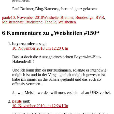
gratulieren.“
Paul Breitner, Blog-Namensgeber und ganz gelassen.
Autor
Veröffentlicht
Kategorien
Schlagwörter
paule
10. November 2010
Weisheiten
Breitner
,
Bundesliga
,
BVB
,
am
Meisterschaft
,
Rückstand
,
Tabelle
,
Weisheiten
6 Kommentare zu „Weisheiten #150“
bayernandreas
sagt:
10. November 2010 um 12:20 Uhr
Das ist doch die Aussage eines echten Bayern-Im-Blut-
Habenden!!!!
Und ich kann ihm da nur zustimmen, solange es irgendwie
möglich ist und in der Vergangenheit möglich gewesen ist
habe ich immer an die Schale geglaubt und das auch so
offensiv vertreten.
Ja, wer Meister werden will muss erst einmal an UNS vorbei.
paule
sagt:
10. November 2010 um 12:24 Uhr