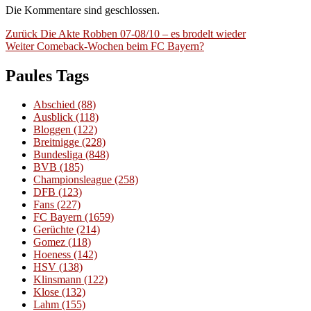
Die Kommentare sind geschlossen.
Beitragsnavigation
Vorheriger
Zurück
Die Akte Robben 07-08/10 – es brodelt wieder
Nächster
Beitrag:
Weiter
Comeback-Wochen beim FC Bayern?
Beitrag:
Paules Tags
Abschied
(88)
Ausblick
(118)
Bloggen
(122)
Breitnigge
(228)
Bundesliga
(848)
BVB
(185)
Championsleague
(258)
DFB
(123)
Fans
(227)
FC Bayern
(1659)
Gerüchte
(214)
Gomez
(118)
Hoeness
(142)
HSV
(138)
Klinsmann
(122)
Klose
(132)
Lahm
(155)