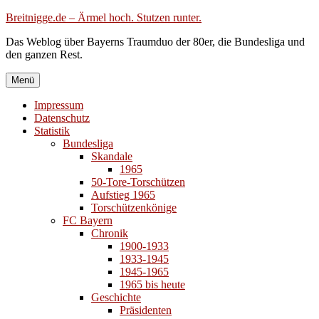
Zum
Breitnigge.de – Ärmel hoch. Stutzen runter.
Inhalt
Das Weblog über Bayerns Traumduo der 80er, die Bundesliga und
springen
den ganzen Rest.
Menü
Impressum
Datenschutz
Statistik
Bundesliga
Skandale
1965
50-Tore-Torschützen
Aufstieg 1965
Torschützenkönige
FC Bayern
Chronik
1900-1933
1933-1945
1945-1965
1965 bis heute
Geschichte
Präsidenten