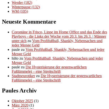
Werder
(182)
Winterpause
(132)
WM
(105)
Neueste Kommentare
Corontäne in Frisco, Lippe im Home Office und das Ende des
Playboys - die Links der Woche vom 20.3. bis 26.3. | Männer
unter sich
zu
Vom Profifußball, Shankly, Nebensachen und
jeder Menge Geld
paule
zu
Vom Profifußball, Shankly, Nebensachen und jeder
Menge Geld
hilto
zu
Vom Profifußball, Shankly, Nebensachen und jeder
Menge Geld
paule
zu
Die Hysterisierung der gegenwartlichen
Fußlümmelei – eine Streitschrift
Stadtneurotiker
zu
Die Hysterisierung der gegenwartlichen
Fußlümmelei – eine Streitschrift
Paules Archiv
Oktober 2025
(1)
März 2020
(1)