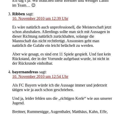
Ich sag’s ja: Wir brauchen mehr Breitner und weniger Lahm
im Team… 😉
Ribben
sagt:
10. November 2010 um 12:39 Uhr
Es wäre natürlich auch unprofessionell, die Meisterschaft jetzt
schon abzuhaken. Allerdings sollte man sich mit Aussagen in
dieser Richtung natürlich zurückhalten, solange die
Mannschaft das nicht rechtfertigt. Ansonsten geht man
natürlich die Gafahr ein leicht belächelt zu werden.
Aber wie gesagt, es sind erst 11 Spiele gespielt. Und fast kein
Rückstand, der in der Vorrunde aufgebaut wurde, ist nicht in
der Rückrunde einholbar.
bayernandreas
sagt:
10. November 2010 um 12:54 Uhr
Als FC Bayern würde ich die Aussage immer und jederzeit
tätigen wie ja auch schon geschrieben.
Und ja, leider fehlen uns die „richtigen Kerle“ wie aus unserer
Jugend.
Breitner, Rummenigge, Augenthaler, Matthäus, Kahn, Effe,